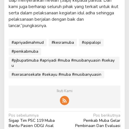
siap menyerahkan hewan (Sapi) kepada panitia. Dan
l
kami juga berharap seluruh pihak yang terkait untuk ikut
L
serta dalam pelaksanaan kegiatan idul adha sehingga
a
pelaksanaan berjalan dengan baik dan
k
s
lancar,”pungkasnya.
a
n
a
#apriyadimahmud
#kesramuba
#opipalopi
k
a
#pemkabmuba
n
#pjbupatimuba #apriyadi #muba #musibanyuasin #sekay
S
u
h
o
#serasansekate #sekayu #muba #musibanyuasin
l
a
t
Ikuti Kami
I
d
u
l
A
N
Pos sebelumnya
Pos berikutnya
d
Sigap Tim PSC 119 Muba
Pemkab Muba Gelar
a
h
Bantu Pasien ODGJ Asal
Pembinaan Dan Evaluasi
a