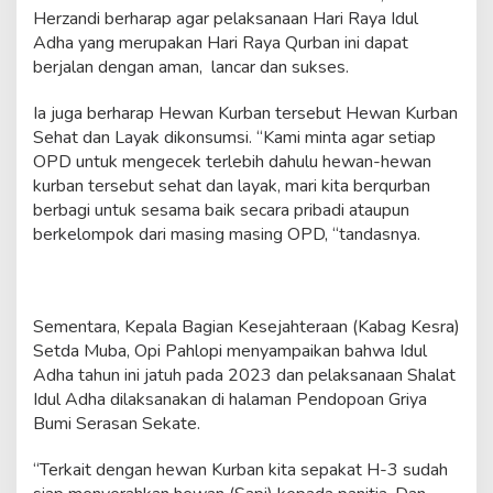
d
Herzandi berharap agar pelaksanaan Hari Raya Idul
i
Adha yang merupakan Hari Raya Qurban ini dapat
K
berjalan dengan aman, lancar dan sukses.
o
n
s
Ia juga berharap Hewan Kurban tersebut Hewan Kurban
u
Sehat dan Layak dikonsumsi. “Kami minta agar setiap
m
OPD untuk mengecek terlebih dahulu hewan-hewan
s
kurban tersebut sehat dan layak, mari kita berqurban
i
berbagi untuk sesama baik secara pribadi ataupun
,
P
berkelompok dari masing masing OPD, “tandasnya.
e
m
k
a
Sementara, Kepala Bagian Kesejahteraan (Kabag Kesra)
b
M
Setda Muba, Opi Pahlopi menyampaikan bahwa Idul
u
Adha tahun ini jatuh pada 2023 dan pelaksanaan Shalat
b
Idul Adha dilaksanakan di halaman Pendopoan Griya
a
Bumi Serasan Sekate.
B
a
k
“Terkait dengan hewan Kurban kita sepakat H-3 sudah
a