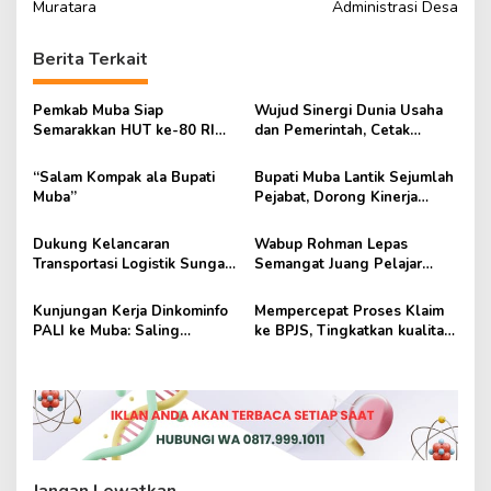
v
Muratara
Administrasi Desa
1
4
i
4
Berita Terkait
g
4
H
a
Pemkab Muba Siap
Wujud Sinergi Dunia Usaha
/
s
Semarakkan HUT ke-80 RI
dan Pemerintah, Cetak
2
dengan Beragam Kegiatan
Generasi Cerdas dan Berdaya
0
i
Meriah
Saing
2
“Salam Kompak ala Bupati
Bupati Muba Lantik Sejumlah
p
3
Muba”
Pejabat, Dorong Kinerja
M
Lebih Cepat di Semester II
o
d
Dukung Kelancaran
Wabup Rohman Lepas
s
i
Transportasi Logistik Sungai,
Semangat Juang Pelajar
P
PT. ONB Sowan ke Pemkab
Muba Lewat Lomba Baris-
e
Muba
Berbaris
n
Kunjungan Kerja Dinkominfo
Mempercepat Proses Klaim
d
PALI ke Muba: Saling
ke BPJS, Tingkatkan kualitas
o
Berbagi Penguatan
layanan kesehatan Bagi
p
Keamanan Data Pribadi dan
Warga Muba
o
Persandian
a
n
G
r
i