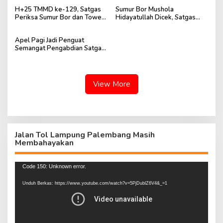
Hidayatullah Siap Digunakan
H+25 TMMD ke-129, Satgas
Sumur Bor Mushola
Periksa Sumur Bor dan Tower
Hidayatullah Dicek, Satgas
Tandon Mushola Hidayatullah
TMMD Pastikan Kebutuhan Air
Warga Terpenuhi
Apel Pagi Jadi Penguat
Semangat Pengabdian Satgas
TMMD ke-129 di H+25
View More
Jalan Tol Lampung Palembang Masih
Membahayakan
Pemutar
Code 150: Unknown error.
Video
Unduh Berkas: https://www.youtube.com/watch?v=5PjDublZ6V4&_=1