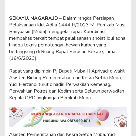
n
H
e
SEKAYU, NAGARA.ID
– Dalam rangka Persiapan
w
a
Pelaksanaan Idul Adha 1444 H/2023 M, Pemkab Musi
n
Banyuasin (Muba) menggelar rapat Koordinasi
K
membahas terkait tempat pelaksanaan sholat Idul adha
u
hingga teknis pemotongan hewan kurban yang
r
berlangsung di Ruang Rapat Serasan Sekate, Jumat
b
a
(16/6/2023).
n
S
Rapat yang dipimpin Pj Bupati Muba H Apriyadi diwakili
e
Asisten Bidang Pemerintahan dan Kesra Setda Muba,
h
Yudi Herzandi turut dihadiri Perwakilan Kemenag,
a
t
Perwakilan Polres dan Kodim serta Seluruh perwakilan
d
Kepala OPD lingkungan Pemkab Muba.
a
n
L
a
y
a
k
Asisten Pemerintahan dan Kesra Setda Muba, Yudi