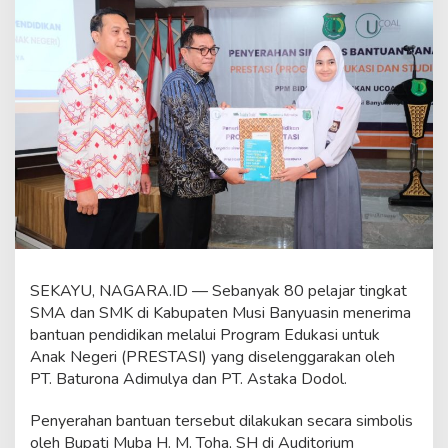
i
D
u
n
i
a
U
s
a
h
a
d
a
n
P
e
SEKAYU, NAGARA.ID — Sebanyak 80 pelajar tingkat
m
SMA dan SMK di Kabupaten Musi Banyuasin menerima
e
r
bantuan pendidikan melalui Program Edukasi untuk
i
Anak Negeri (PRESTASI) yang diselenggarakan oleh
n
PT. Baturona Adimulya dan PT. Astaka Dodol.
t
a
Penyerahan bantuan tersebut dilakukan secara simbolis
h
,
oleh Bupati Muba H. M. Toha, SH di Auditorium