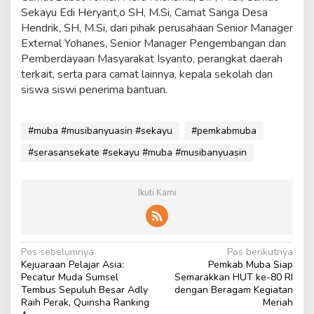
Sekayu Edi Heryant,o SH, M.Si, Camat Sanga Desa
Hendrik, SH, M.Si, dari pihak perusahaan Senior Manager
External Yohanes, Senior Manager Pengembangan dan
Pemberdayaan Masyarakat Isyanto, perangkat daerah
terkait, serta para camat lainnya, kepala sekolah dan
siswa siswi penerima bantuan.
#muba #musibanyuasin #sekayu
#pemkabmuba
#serasansekate #sekayu #muba #musibanyuasin
Ikuti Kami
N
Pos sebelumnya
Pos berikutnya
Kejuaraan Pelajar Asia:
Pemkab Muba Siap
a
Pecatur Muda Sumsel
Semarakkan HUT ke-80 RI
v
Tembus Sepuluh Besar Adly
dengan Beragam Kegiatan
Raih Perak, Quinsha Ranking
Meriah