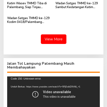
Katim Wasev TMMD Tiba di
Wadan Satgas TMMD ke-129
Palembang, Siap Tinjau
Sambut Kedatangan Katim
Pelaksanaan TMMD ke-129
Wasev di Bandara SMB II
Kodim 0418
Palembang
Wadan Satgas TMMD ke-129
Kodim 0418/Palembang
Sambut Kedatangan Katim
Wasev di Bandara SMB II
View More
Jalan Tol Lampung Palembang Masih
Membahayakan
Pemutar
Code 150: Unknown error.
Video
Unduh Berkas: https://www.youtube.com/watch?v=5PjDublZ6V4&_=1