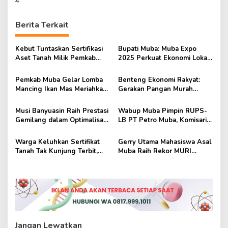
i
4
g
Berita Terkait
a
s
Kebut Tuntaskan Sertifikasi
Bupati Muba: Muba Expo
i
Aset Tanah Milik Pemkab
2025 Perkuat Ekonomi Lokal
p
Muba
dan Tarik Investor
Pemkab Muba Gelar Lomba
Benteng Ekonomi Rakyat:
o
Mancing Ikan Mas Meriahkan
Gerakan Pangan Murah
s
HUT ke-69 Kabupaten Muba
Untuk Atasi Kenaikan Harga
Musi Banyuasin Raih Prestasi
Wabup Muba Pimpin RUPS-
Gemilang dalam Optimalisasi
LB PT Petro Muba, Komisaris
Universal Coverage
dan Direksi Baru Resmi
Jamsostek 2025
Disahkan
Warga Keluhkan Sertifikat
Gerry Utama Mahasiswa Asal
Tanah Tak Kunjung Terbit,
Muba Raih Rekor MURI
DPRD Muba Gelar Rapat
sebagai Penjelajah Termuda
Dengar Pendapat
Antartika
Jangan Lewatkan