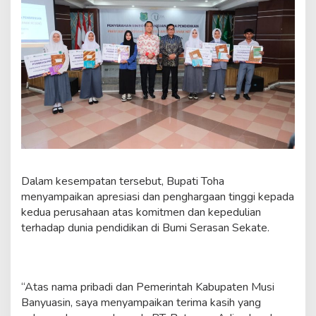
d
a
y
a
S
a
i
n
g
Dalam kesempatan tersebut, Bupati Toha
menyampaikan apresiasi dan penghargaan tinggi kepada
kedua perusahaan atas komitmen dan kepedulian
terhadap dunia pendidikan di Bumi Serasan Sekate.
“Atas nama pribadi dan Pemerintah Kabupaten Musi
Banyuasin, saya menyampaikan terima kasih yang