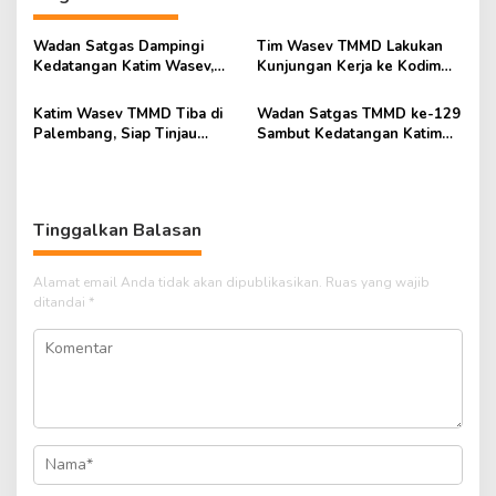
Wadan Satgas Dampingi
Tim Wasev TMMD Lakukan
Kedatangan Katim Wasev,
Kunjungan Kerja ke Kodim
TMMD ke-129 Siap
0418/Palembang
Dievaluasi
Katim Wasev TMMD Tiba di
Wadan Satgas TMMD ke-129
Palembang, Siap Tinjau
Sambut Kedatangan Katim
Pelaksanaan TMMD ke-129
Wasev di Bandara SMB II
Kodim 0418
Palembang
Tinggalkan Balasan
Alamat email Anda tidak akan dipublikasikan.
Ruas yang wajib
ditandai
*