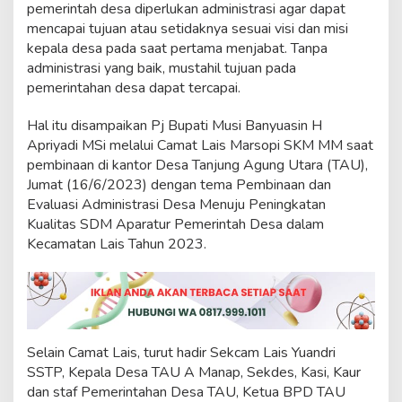
e
pemerintah desa diperlukan administrasi agar dapat
l
mencapai tujuan atau setidaknya sesuai visi dan misi
a
kepala desa pada saat pertama menjabat. Tanpa
r
administrasi yang baik, mustahil tujuan pada
P
pemerintahan desa dapat tercapai.
e
m
b
Hal itu disampaikan Pj Bupati Musi Banyuasin H
i
Apriyadi MSi melalui Camat Lais Marsopi SKM MM saat
n
pembinaan di kantor Desa Tanjung Agung Utara (TAU),
a
Jumat (16/6/2023) dengan tema Pembinaan dan
a
n
Evaluasi Administrasi Desa Menuju Peningkatan
D
Kualitas SDM Aparatur Pemerintah Desa dalam
a
Kecamatan Lais Tahun 2023.
n
E
v
a
l
u
a
Selain Camat Lais, turut hadir Sekcam Lais Yuandri
s
SSTP, Kepala Desa TAU A Manap, Sekdes, Kasi, Kaur
i
dan staf Pemerintahan Desa TAU, Ketua BPD TAU
A