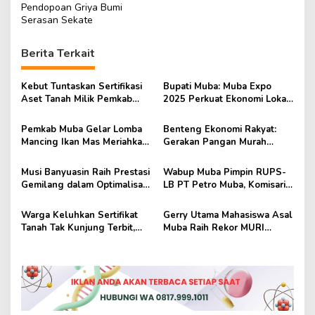
Pendopoan Griya Bumi
g
Serasan Sekate
a
s
Berita Terkait
i
p
Kebut Tuntaskan Sertifikasi
Bupati Muba: Muba Expo
Aset Tanah Milik Pemkab
2025 Perkuat Ekonomi Lokal
o
Muba
dan Tarik Investor
s
Pemkab Muba Gelar Lomba
Benteng Ekonomi Rakyat:
Mancing Ikan Mas Meriahkan
Gerakan Pangan Murah
HUT ke-69 Kabupaten Muba
Untuk Atasi Kenaikan Harga
Musi Banyuasin Raih Prestasi
Wabup Muba Pimpin RUPS-
Gemilang dalam Optimalisasi
LB PT Petro Muba, Komisaris
Universal Coverage
dan Direksi Baru Resmi
Jamsostek 2025
Disahkan
Warga Keluhkan Sertifikat
Gerry Utama Mahasiswa Asal
Tanah Tak Kunjung Terbit,
Muba Raih Rekor MURI
DPRD Muba Gelar Rapat
sebagai Penjelajah Termuda
Dengar Pendapat
Antartika