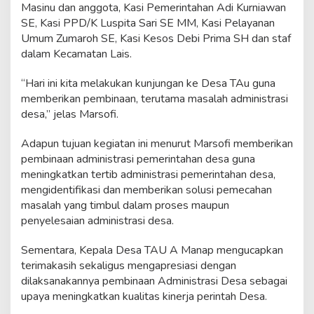
Masinu dan anggota, Kasi Pemerintahan Adi Kurniawan
d
m
SE, Kasi PPD/K Luspita Sari SE MM, Kasi Pelayanan
i
Umum Zumaroh SE, Kasi Kesos Debi Prima SH dan staf
n
dalam Kecamatan Lais.
i
s
“Hari ini kita melakukan kunjungan ke Desa TAu guna
t
r
memberikan pembinaan, terutama masalah administrasi
a
desa,” jelas Marsofi.
s
i
Adapun tujuan kegiatan ini menurut Marsofi memberikan
D
pembinaan administrasi pemerintahan desa guna
e
s
meningkatkan tertib administrasi pemerintahan desa,
a
mengidentifikasi dan memberikan solusi pemecahan
masalah yang timbul dalam proses maupun
penyelesaian administrasi desa.
Sementara, Kepala Desa TAU A Manap mengucapkan
terimakasih sekaligus mengapresiasi dengan
dilaksanakannya pembinaan Administrasi Desa sebagai
upaya meningkatkan kualitas kinerja perintah Desa.