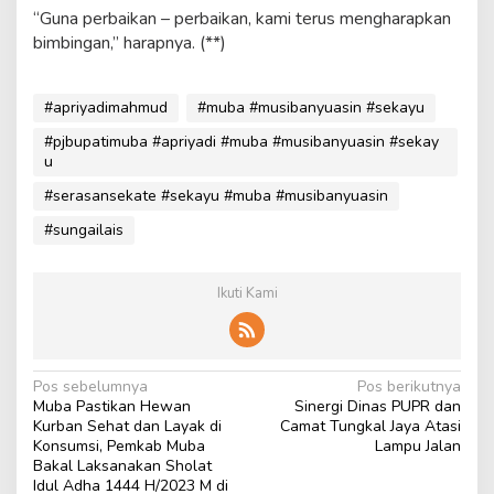
“Guna perbaikan – perbaikan, kami terus mengharapkan
bimbingan,” harapnya. (**)
#apriyadimahmud
#muba #musibanyuasin #sekayu
#pjbupatimuba #apriyadi #muba #musibanyuasin #sekay
u
#serasansekate #sekayu #muba #musibanyuasin
#sungailais
Ikuti Kami
N
Pos sebelumnya
Pos berikutnya
Muba Pastikan Hewan
Sinergi Dinas PUPR dan
a
Kurban Sehat dan Layak di
Camat Tungkal Jaya Atasi
v
Konsumsi, Pemkab Muba
Lampu Jalan
Bakal Laksanakan Sholat
i
Idul Adha 1444 H/2023 M di