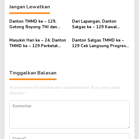
Jangan Lewatkan
Danton TMMD ke – 129,
Dari Lapangan, Danton
Gotong Royong TNI dan
Satgas ke – 129 Kawal
Warga Percepat
Pembangunan Hingga
Penyelesaian Pembangunan
Tuntas
Masukin Hari ke – 24, Danton
Danton Satgas TMMD ke –
TMMD ke – 129 Perketat
129 Cek Langsung Progres
Pengawasan Sasaran Fisik
Pembangunan di Sejumlah
Sasaran
Tinggalkan Balasan
Alamat email Anda tidak akan dipublikasikan.
Ruas yang wajib
ditandai
*