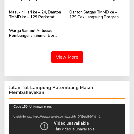
Warga Percepat Penyelesaian
Hingga Tuntas
Pembangunan
Masukin Hari ke – 24, Danton
Danton Satgas TMMD ke –
TMMD ke – 129 Perketat
129 Cek Langsung Progres
Pengawasan Sasaran Fisik
Pembangunan di Sejumlah
Sasaran
Warga Sambut Antusias
Pembangunan Sumur Bor
TMMD Ke – 129 Kodim
0418/Palembang
View More
Jalan Tol Lampung Palembang Masih
Membahayakan
Pemutar
Code 150: Unknown error.
Video
Unduh Berkas: https://www.youtube.com/watch?v=5PjDublZ6V4&_=1