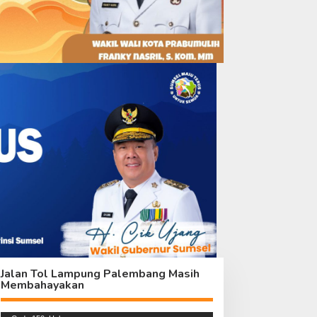
atim Wasev Pastikan
Wasev Pastikan Rehab
elaksanaan TMMD Ke-129
RTLH Sesuai Target
erjalan Efektif Melalui
aparan Progres Satgas
Jalan Tol Lampung Palembang Masih
Membahayakan