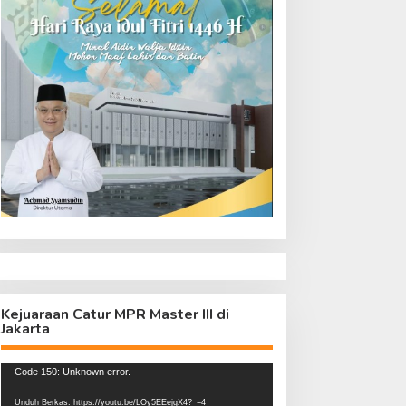
Kejuaraan Catur MPR Master III di
Jakarta
Pemutar
Code 150: Unknown error.
Video
Unduh Berkas: https://youtu.be/LOy5EEejgX4?_=4