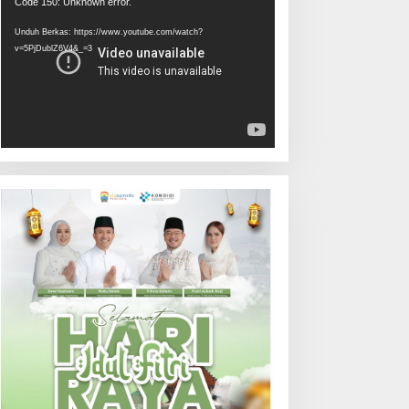
Pemutar
Code 150: Unknown error.
Video
Unduh Berkas: https://www.youtube.com/watch?
v=5PjDublZ6V4&_=3