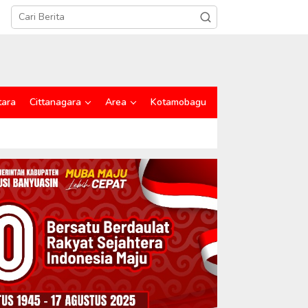
tara
Cittanagara
Area
Kotamobagu