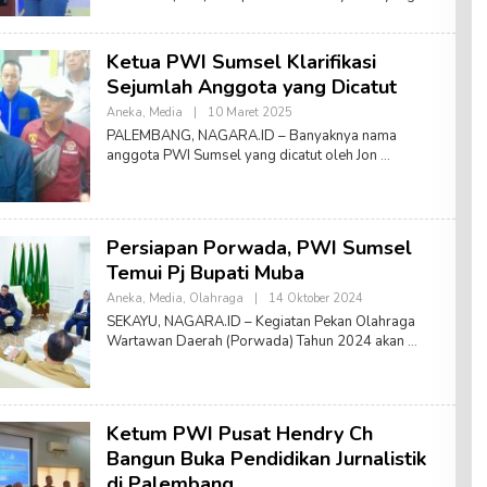
A
E
D
Ketua PWI Sumsel Klarifikasi
N
A
Sejumlah Anggota yang Dicatut
Aneka
,
Media
|
10 Maret 2025
O
L
PALEMBANG, NAGARA.ID – Banyaknya nama
E
anggota PWI Sumsel yang dicatut oleh Jon
H
T
I
M
R
E
Persiapan Porwada, PWI Sumsel
D
A
Temui Pj Bupati Muba
K
S
Aneka
,
Media
,
Olahraga
|
14 Oktober 2024
O
I
L
SEKAYU, NAGARA.ID – Kegiatan Pekan Olahraga
E
Wartawan Daerah (Porwada) Tahun 2024 akan
H
T
I
M
R
E
Ketum PWI Pusat Hendry Ch
D
A
Bangun Buka Pendidikan Jurnalistik
K
di Palembang
S