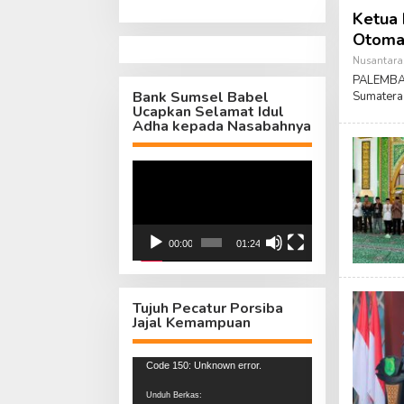
Ketua
Otoma
Nusantara
PALEMBAN
Bank Sumsel Babel
Sumatera 
Ucapkan Selamat Idul
Adha kepada Nasabahnya
Pemutar
Video
00:00
01:24
Tujuh Pecatur Porsiba
Jajal Kemampuan
Pemutar
Code 150: Unknown error.
Video
Unduh Berkas: