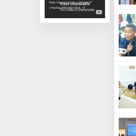
https://www.youtube.com/watch?
v=6oASe-W9IaA&t=18s&_=2