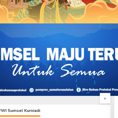
n Wadan Satgas Jadi
Pengawasan TMMD Ke-
K
Evaluasi Katim
129, Katim Wasev Evaluasi
P
 TMMD Ke-129
Capaian Program Kodim
B
»
0418/Palembang
0418/Palembang
P
PWI Sumsel Kurniadi