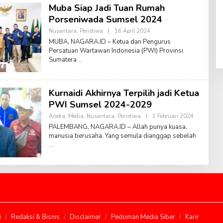
Muba Siap Jadi Tuan Rumah
Y
A
Porseniwada Sumsel 2024
N
A
Nusantara
,
Peristiwa
|
16 April 2024
O
T
L
MUBA, NAGARA.ID – Ketua dan Pengurus
S
E
A
Persatuan Wartawan Indonesia (PWI) Provinsi
H
S
Sumatera
D
W
O
A
N
R
I
I
T
Kurnaidi Akhirnya Terpilih jadi Ketua
I
A
PWI Sumsel 2024-2029
N
S
Aneka
,
Media
,
Nusantara
,
Peristiwa
|
1 Februari 2024
O
Y
L
PALEMBANG, NAGARA.ID – Allah punya kuasa,
A
E
manusia berusaha. Yang semula dianggap sebelah
H
H
S
U
F
Y
A
N
A
T
S
A
S
i
Redaksi & Bisnis
Disclaimer
Pedoman Media Siber
Karir
W