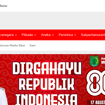
Bisnis
canegara
Pilkada
Aneka
Peristiwa
Satyacitanusan
doman Media Siber
Karir