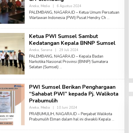
I
Aneka
,
Media
|
6 Agustus 2024
O
L
PALEMBANG, NAGARA.ID – Ketua Umum Persatuan
E
Wartawan Indonesia (PWI) Pusat Hendry Ch
H
A
D
M
Ketua PWI Sumsel Sambut
I
N
Kedatangan Kepala BNNP Sumsel
.
N
Aneka
,
Sarana
|
29 Juli 2024
O
A
L
PALEMBANG, NAGARA.ID – Kepala Badan
G
E
A
Narkotika Nasional Provinsi (BNNP) Sumatera
H
R
Selatan (Sumsel)
S
A
U
F
Y
A
PWI Sumsel Berikan Penghargaan
N
A
“Sahabat PWI” kepada Pj. Walikota
T
Prabumulih
S
A
Aneka
,
Media
|
10 Juni 2024
O
S
L
W
PRABUMULIH, NAGARA.ID – Penjabat Walikota
E
A
Prabumulih Elman dalam hal ini diwakili Kepala
H
R
S
I
U
F