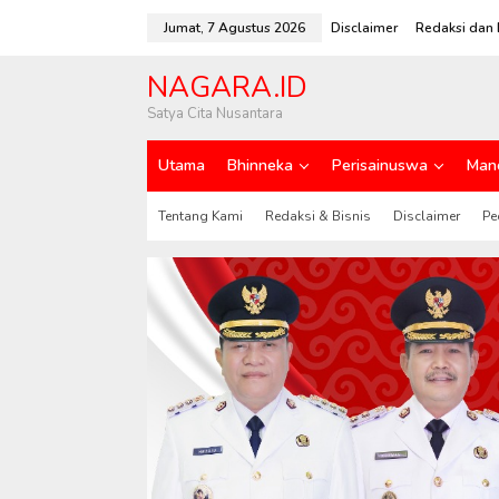
L
e
Jumat, 7 Agustus 2026
Disclaimer
Redaksi dan 
w
a
NAGARA.ID
t
i
Satya Cita Nusantara
k
e
Utama
Bhinneka
Perisainuswa
Man
k
o
n
Tentang Kami
Redaksi & Bisnis
Disclaimer
Pe
t
e
n