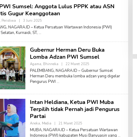
 PWI Sumsel: Anggota Lulus PPPK atau ASN
tis Gugur Keanggotaan
,
Peristiwa
|
3 Juni 2025
O
L
G, NAGARA.ID – Ketua Persatuan Wartawan Indonesia (PWI)
E
Selatan, Kurnaidi, ST,
H
A
M
R
Gubernur Herman Deru Buka
U
S
Lomba Adzan PWI Sumsel
A
L
Agama
,
Bhinneka
|
22 Maret 2025
O
A
L
PALEMBANG, NAGARA.ID – Gubernur Sumsel
M
E
Herman Deru membuka lomba adzan yang digelar
H
Pengurus PWI
A
M
R
U
S
Intan Heldiana, Ketua PWI Muba
A
L
Terpilih tidak Pernah jadi Pengurus
A
Partai
M
Aneka
,
Media
|
21 Maret 2025
O
L
MUBA, NAGARA.ID – Ketua Persatuan Wartawan
E
Indonesia (PWI) kabupaten Musi Banyuasin yang
H