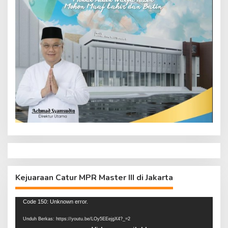
Kejuaraan Catur MPR Master III di Jakarta
Pemutar
Code 150: Unknown error.
Video
Unduh Berkas: https://youtu.be/LOy5EEejgX4?_=2