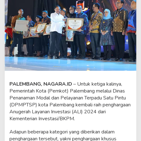
b
a
n
g
R
a
i
h
N
o
m
i
n
a
s
PALEMBANG, NAGARA.ID
– Untuk ketiga kalinya,
i
Pemerintah Kota (Pemkot) Palembang melalui Dinas
A
Penanaman Modal dan Pelayanan Terpadu Satu Pintu
L
(DPMPTSP) kota Palembang kembali raih penghargaan
I
T
Anugerah Layanan Investasi (ALI) 2024 dari
e
Kementerian Investasi/BKPM.
r
b
Adapun beberapa kategori yang diberikan dalam
a
penghargaan tersebut, yakni penghargaan khusus
i