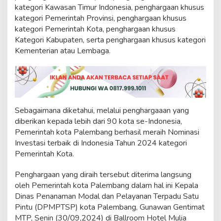
k
kategori Kawasan Timur Indonesia, penghargaan khusus
d
kategori Pemerintah Provinsi, penghargaan khusus
i
kategori Pemerintah Kota, penghargaan khusus
I
Kategori Kabupaten, serta penghargaan khusus kategori
n
d
Kementerian atau Lembaga.
o
n
e
s
i
a
Sebagaimana diketahui, melalui penghargaaan yang
u
n
diberikan kepada lebih dari 90 kota se-Indonesia,
t
Pemerintah kota Palembang berhasil meraih Nominasi
u
Investasi terbaik di Indonesia Tahun 2024 kategori
k
Pemerintah Kota.
K
e
t
Penghargaan yang diraih tersebut diterima langsung
i
oleh Pemerintah kota Palembang dalam hal ini Kepala
g
Dinas Penanaman Modal dan Pelayanan Terpadu Satu
a
Pintu (DPMPTSP) kota Palembang, Gunawan Gentimat
k
MTP, Senin (30/09,2024) di Ballroom Hotel Mulia
a