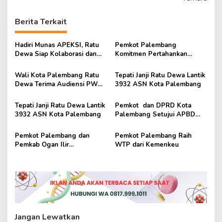
i
g
Berita Terkait
a
s
Hadiri Munas APEKSI, Ratu
Pemkot Palembang
Dewa Siap Kolaborasi dan
Komitmen Pertahankan
i
Sinergi Dukung Program
Rusun Bukit Kecil Sebagai
p
Nasional Sekolah Rakyat dan
Hunian Layak
Wali Kota Palembang Ratu
Tepati Janji Ratu Dewa Lantik
Koperasi Merah Putih
Dewa Terima Audiensi PW
3932 ASN Kota Palembang
o
IPNU Sumsel Bahas
s
Konferwil XI
Tepati Janji Ratu Dewa Lantik
Pemkot dan DPRD Kota
3932 ASN Kota Palembang
Palembang Setujui APBD
2025
Pemkot Palembang dan
Pemkot Palembang Raih
Pemkab Ogan Ilir
WTP dari Kemenkeu
Tandatangani MoU
Jangan Lewatkan