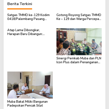
Berita Terkini
Satgas TMMD ke-129 Kodim
Gotong Royong Satgas TMMD
0418/Palembang Pasang
Ke – 129 dan Warga Percepat
Tandon Air pada Kerangka
Penyelesaian RTLH Ibu
Besi Pada Sumur Bor Tahfidz
Sriyanti
Atap Lama Dibongkar,
Alfatihah
Harapan Baru Dibangun:
Satgas TMMD ke-129 Kodim
0418/Palembang Percepat
Rehab Rumah Bapak Karyo
Sinergi Pemkab Muba dan PLN
Icon Plus dalam Penanganan
Blankspot dan Pengembangan
Desa Mandiri Berbasis Digital
Muba Bakal Miliki Bangunan
Padepokan Pencak Silat