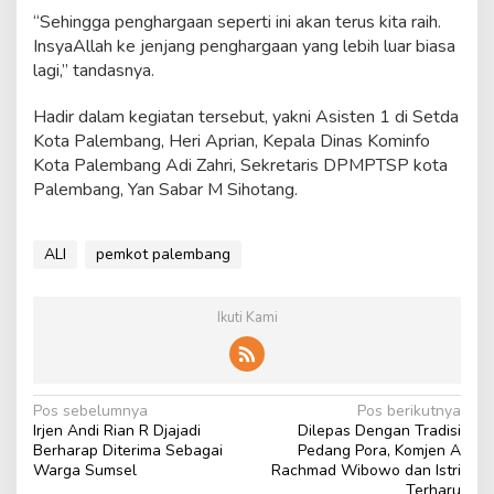
“Sehingga penghargaan seperti ini akan terus kita raih.
InsyaAllah ke jenjang penghargaan yang lebih luar biasa
lagi,” tandasnya.
Hadir dalam kegiatan tersebut, yakni Asisten 1 di Setda
Kota Palembang, Heri Aprian, Kepala Dinas Kominfo
Kota Palembang Adi Zahri, Sekretaris DPMPTSP kota
Palembang, Yan Sabar M Sihotang.
ALI
pemkot palembang
Ikuti Kami
N
Pos sebelumnya
Pos berikutnya
Irjen Andi Rian R Djajadi
Dilepas Dengan Tradisi
a
Berharap Diterima Sebagai
Pedang Pora, Komjen A
v
Warga Sumsel
Rachmad Wibowo dan Istri
Terharu