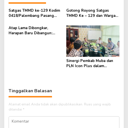
Satgas TMMD ke-129 Kodim
Gotong Royong Satgas
0418/Palembang Pasang
TMMD Ke – 129 dan Warga
Tandon Air pada Kerangka
Percepat Penyelesaian RTLH
Besi Pada Sumur Bor Tahfidz
Ibu Sriyanti
Atap Lama Dibongkar,
Alfatihah
Harapan Baru Dibangun:
Satgas TMMD ke-129 Kodim
0418/Palembang Percepat
Rehab Rumah Bapak Karyo
Sinergi Pemkab Muba dan
PLN Icon Plus dalam
Penanganan Blankspot dan
Pengembangan Desa Mandiri
Berbasis Digital
Tinggalkan Balasan
Alamat email Anda tidak akan dipublikasikan.
Ruas yang wajib
ditandai
*