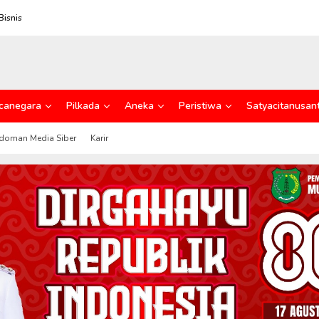
Bisnis
canegara
Pilkada
Aneka
Peristiwa
Satyacitanusan
doman Media Siber
Karir