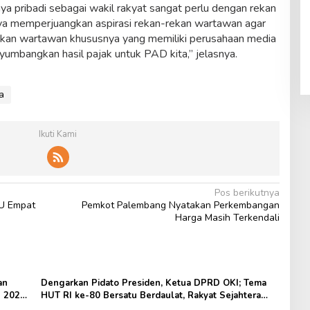
aya pribadi sebagai wakil rakyat sangat perlu dengan rekan
saya memperjuangkan aspirasi rekan-rekan wartawan agar
rekan wartawan khususnya yang memiliki perusahaan media
umbangkan hasil pajak untuk PAD kita,” jelasnya.
a
Ikuti Kami
Pos berikutnya
PU Empat
Pemkot Palembang Nyatakan Perkembangan
Harga Masih Terkendali
an
Dengarkan Pidato Presiden, Ketua DPRD OKI; Tema
n 2026
HUT RI ke-80 Bersatu Berdaulat, Rakyat Sejahtera
Indonesia Maju