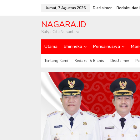
L
e
Jumat, 7 Agustus 2026
Disclaimer
Redaksi dan 
w
a
NAGARA.ID
t
i
Satya Cita Nusantara
k
e
Utama
Bhinneka
Perisainuswa
Man
k
o
n
Tentang Kami
Redaksi & Bisnis
Disclaimer
Pe
t
e
n