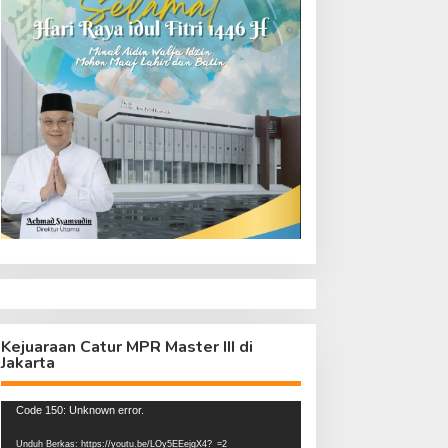
Kejuaraan Catur MPR Master III di
Jakarta
Pemutar
Code 150: Unknown error.
Video
Unduh Berkas: https://youtu.be/LOy5EEejgX4?_=2