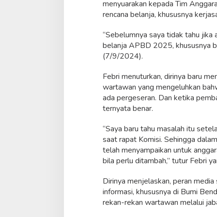
menyuarakan kepada Tim Anggara
n
rencana belanja, khususnya kerja
f
o
“Sebelumnya saya tidak tahu jika
belanja APBD 2025, khususnya be
(7/9/2024).
Febri menuturkan, dirinya baru men
wartawan yang mengeluhkan bahw
ada pergeseran. Dan ketika pembah
ternyata benar.
“Saya baru tahu masalah itu sete
saat rapat Komisi. Sehingga dala
telah menyampaikan untuk anggaran
bila perlu ditambah,” tutur Febri 
Dirinya menjelaskan, peran media
informasi, khususnya di Bumi Ben
rekan-rekan wartawan melalui jaba