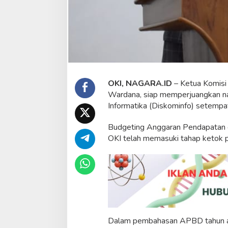
i
b
K
e
r
j
a
s
a
OKI, NAGARA.ID
– Ketua Komisi 
m
Wardana, siap memperjuangkan na
a
Informatika (Diskominfo) setempa
M
e
Budgeting Anggaran Pendapatan 
d
i
OKI telah memasuki tahap ketok p
a
d
i
D
i
s
k
o
m
Dalam pembahasan APBD tahun an
i