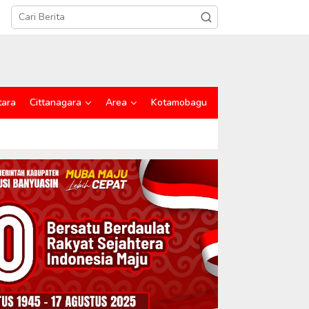
tara
Cittanagara
Area
Kotamobagu