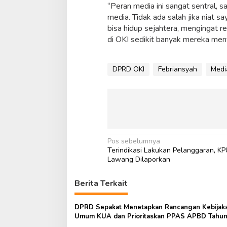
“Peran media ini sangat sentral, s
media. Tidak ada salah jika niat 
bisa hidup sejahtera, mengingat 
di OKI sedikit banyak mereka meny
DPRD OKI
Febriansyah
Medi
N
Pos sebelumnya
Terindikasi Lakukan Pelanggaran, K
a
Lawang Dilaporkan
v
i
Berita Terkait
g
DPRD Sepakat Menetapkan Rancangan Kebijak
a
Umum KUA dan Prioritaskan PPAS APBD Tahu
Rp.2,4 Triliun