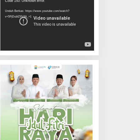
Pemutar
Code 150: Unknown error.
Video
Unduh Berkas: https://www.youtube.com/watch?
v=5PjDublZ6V4&_=1