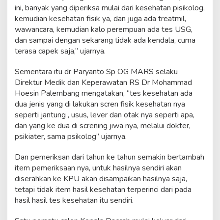
H
ini, banyak yang diperiksa mulai dari kesehatan pisikolog,
P
kemudian kesehatan fisik ya, dan juga ada treatmil,
a
wawancara, kemudian kalo perempuan ada tes USG,
l
dan sampai dengan sekarang tidak ada kendala, cuma
e
m
terasa capek saja,” ujarnya.
b
a
Sementara itu dr Paryanto Sp OG MARS selaku
n
Direktur Medik dan Keperawatan RS Dr Mohammad
g
Hoesin Palembang mengatakan, “tes kesehatan ada
dua jenis yang di lakukan scren fisik kesehatan nya
seperti jantung , usus, lever dan otak nya seperti apa,
dan yang ke dua di screning jiwa nya, melalui dokter,
psikiater, sama psikolog” ujarnya.
Dan pemeriksan dari tahun ke tahun semakin bertambah
item pemeriksaan nya, untuk hasilnya sendiri akan
diserahkan ke KPU akan disampaikan hasilnya saja,
tetapi tidak item hasil kesehatan terperinci dari pada
hasil hasil tes kesehatan itu sendiri.