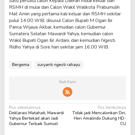
Satu persatu calon Kepala Daerah mulai keluar dari
RSMH di mulai dari Calon Wakil Walikota Prabumulih
Mat Amin yang pertama kali keluar dari RSMH sekitar
pulul 14.00 WIB, disusul Calon Bupati M Ogan Ilir
Panca Wijaya Akbar, kemudian calon Gubernur
Sumatera Selatan Mawardi Yahya, kemudian calon
Wakil Bupati Ogan Ilir Ardani, dan kemudian Ngesti
Ridho Yahya di Sore hari sekitar jam 16.00 WIB.
Bergema
suryanti ngesti rahayu
Ikuti Kami
N
Pos sebelumnya
Pos berikutnya
Deklarasi Matahati, Mawardi
Tidak jadi Mencalonkan Diri,
a
Yahya Bertekad akan Jadi
Heri Amalindo Dukung HD-
v
Gubernur Terbaik Sumsel
CU
i