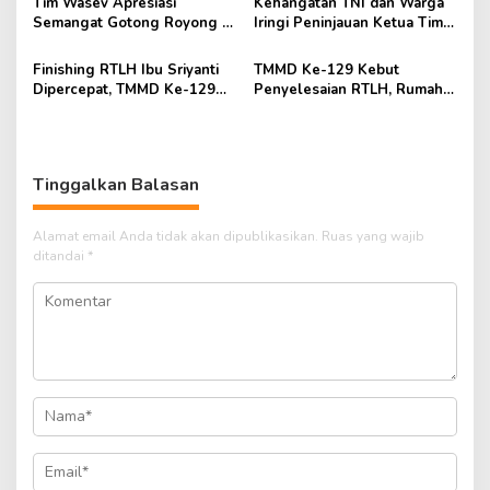
Tim Wasev Apresiasi
Kehangatan TNI dan Warga
Semangat Gotong Royong di
Iringi Peninjauan Ketua Tim
Lokasi TMMD Kodim
Wasev TMMD Ke-129
0418/Palembang
Finishing RTLH Ibu Sriyanti
TMMD Ke-129 Kebut
Dipercepat, TMMD Ke-129
Penyelesaian RTLH, Rumah
Wujudkan Harapan Warga
Ibu Sriyanti Kini Semakin
Layak Huni
Tinggalkan Balasan
Alamat email Anda tidak akan dipublikasikan.
Ruas yang wajib
ditandai
*