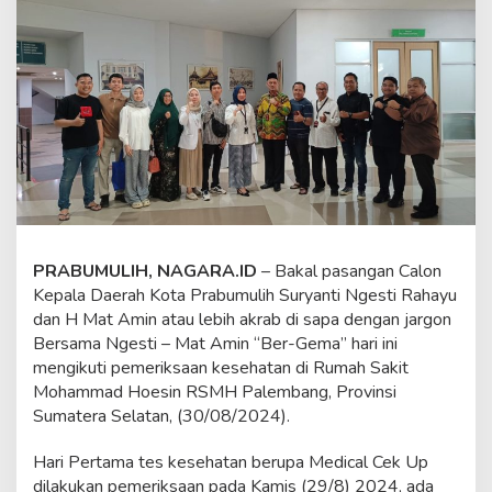
d
a
n
S
e
j
u
m
l
a
h
C
a
l
PRABUMULIH, NAGARA.ID
– Bakal pasangan Calon
o
Kepala Daerah Kota Prabumulih Suryanti Ngesti Rahayu
n
dan H Mat Amin atau lebih akrab di sapa dengan jargon
K
Bersama Ngesti – Mat Amin “Ber-Gema” hari ini
e
p
mengikuti pemeriksaan kesehatan di Rumah Sakit
a
Mohammad Hoesin RSMH Palembang, Provinsi
l
Sumatera Selatan, (30/08/2024).
a
D
Hari Pertama tes kesehatan berupa Medical Cek Up
a
e
dilakukan pemeriksaan pada Kamis (29/8) 2024, ada