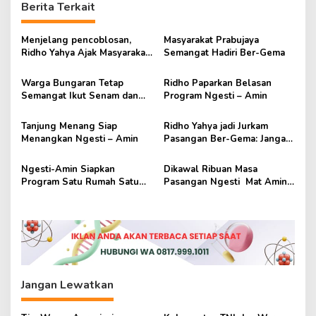
Berita Terkait
g
a
Menjelang pencoblosan,
Masyarakat Prabujaya
s
Ridho Yahya Ajak Masyarakat
Semangat Hadiri Ber-Gema
tak Termakan Iming-iming
i
Warga Bungaran Tetap
Ridho Paparkan Belasan
p
Semangat Ikut Senam dan
Program Ngesti – Amin
Kampanye BerGema
o
Tanjung Menang Siap
Ridho Yahya jadi Jurkam
s
Menangkan Ngesti – Amin
Pasangan Ber-Gema: Jangan
Salah Pilih
Ngesti-Amin Siapkan
Dikawal Ribuan Masa
Program Satu Rumah Satu
Pasangan Ngesti Mat Amin
Internet di Prabumulih
Daftar ke KPU Prabumulih
Jangan Lewatkan