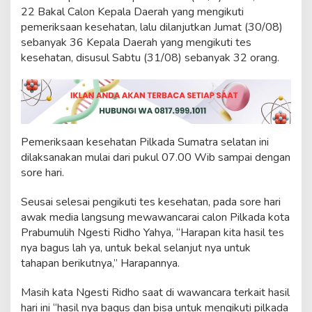
r
22 Bakal Calon Kepala Daerah yang mengikuti
a
pemeriksaan kesehatan, lalu dilanjutkan Jumat (30/08)
h
sebanyak 36 Kepala Daerah yang mengikuti tes
I
k
kesehatan, disusul Sabtu (31/08) sebanyak 32 orang.
u
t
i
T
e
s
Pemeriksaan kesehatan Pilkada Sumatra selatan ini
K
dilaksanakan mulai dari pukul 07.00 Wib sampai dengan
e
s
sore hari.
e
h
Seusai selesai pengikuti tes kesehatan, pada sore hari
a
awak media langsung mewawancarai calon Pilkada kota
t
Prabumulih Ngesti Ridho Yahya, “Harapan kita hasil tes
a
n
nya bagus lah ya, untuk bekal selanjut nya untuk
d
tahapan berikutnya,” Harapannya.
i
R
Masih kata Ngesti Ridho saat di wawancara terkait hasil
S
hari ini “hasil nya bagus dan bisa untuk mengikuti pilkada
M