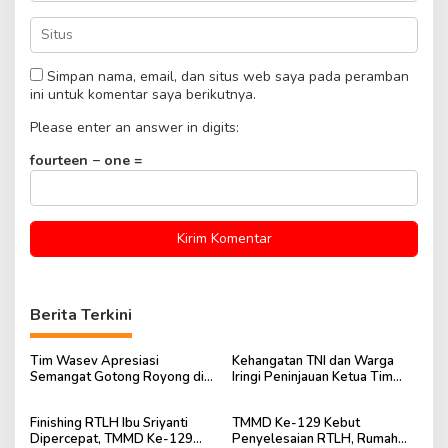
Simpan nama, email, dan situs web saya pada peramban
ini untuk komentar saya berikutnya.
Please enter an answer in digits:
fourteen − one =
Berita Terkini
Tim Wasev Apresiasi
Kehangatan TNI dan Warga
Semangat Gotong Royong di
Iringi Peninjauan Ketua Tim
Lokasi TMMD Kodim
Wasev TMMD Ke-129
0418/Palembang
Finishing RTLH Ibu Sriyanti
TMMD Ke-129 Kebut
Dipercepat, TMMD Ke-129
Penyelesaian RTLH, Rumah