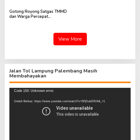
Wujudkan Harapan Warga
Ibu Sriyanti Kini Semakin Layak
Huni
Gotong Royong Satgas TMMD
dan Warga Percepat
Penyelesaian RTLH Ibu
Sriyanti
View More
Jalan Tol Lampung Palembang Masih
Membahayakan
Pemutar
Code 150: Unknown error.
Video
Unduh Berkas: https://www.youtube.com/watch?v=5PjDublZ6V4&_=1