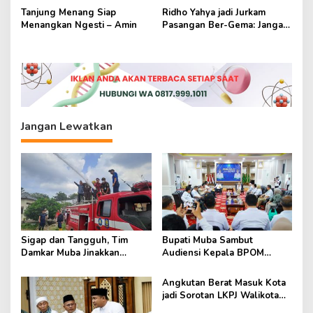
Amin
Tanjung Menang Siap
Ridho Yahya jadi Jurkam
Menangkan Ngesti – Amin
Pasangan Ber-Gema: Jangan
Salah Pilih
Jangan Lewatkan
Sigap dan Tangguh, Tim
Bupati Muba Sambut
Damkar Muba Jinakkan
Audiensi Kepala BPOM
Karhutbunlah di Belakang
Palembang
Komplek Kejaksaan Sekayu
Angkutan Berat Masuk Kota
jadi Sorotan LKPJ Walikota
Prabumulih