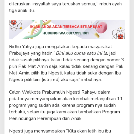
-
diteruskan, insyallah saya teruskan semua,” imbuh ayah
G
tiga anak itu.
e
m
a
Ridho Yahya juga mengatakan kepada masyarakat
Prabujaya yang hadir, “
Bini aku cuma satu ini la
, jadi
tidak susah pilihnya, kalau tidak senang dengan nomor 3
pilih Pak Mat Amin saja, kalau tidak senang dengan Pak
Mat Amin, pilih Ibu Ngesti, kalau tidak suka dengan Ibu
Ngesti pilih bini (istri,red) aku saja,” imbuhnya.
Calon Walikota Prabumulih Ngesti Rahayu dalam
pidatonya menyampaikan akan kembali melanjutkan 11
program yang sudah ada, karena program nya sudah
terbukti, selain itu juga kami akan tambahkan Program
Perlindungan Perempuan dan Anak.
Ngesti juga menyampaikan “Kita akan latih ibu ibu