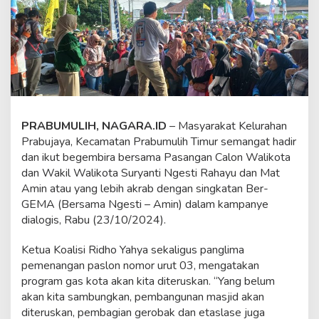
r
a
b
u
j
a
y
a
S
e
PRABUMULIH, NAGARA.ID
– Masyarakat Kelurahan
m
Prabujaya, Kecamatan Prabumulih Timur semangat hadir
a
dan ikut begembira bersama Pasangan Calon Walikota
n
dan Wakil Walikota Suryanti Ngesti Rahayu dan Mat
g
a
Amin atau yang lebih akrab dengan singkatan Ber-
t
GEMA (Bersama Ngesti – Amin) dalam kampanye
H
dialogis, Rabu (23/10/2024).
a
d
Ketua Koalisi Ridho Yahya sekaligus panglima
i
r
pemenangan paslon nomor urut 03, mengatakan
i
program gas kota akan kita diteruskan. “Yang belum
B
akan kita sambungkan, pembangunan masjid akan
e
diteruskan, pembagian gerobak dan etaslase juga
r