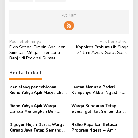
Ikuti Kami
N
Pos sebelumnya
Pos berikutnya
Elen Setiadi Pimpin Apel dan
Kapolres Prabumulih Siaga
a
Simulasi Mitigasi Bencana
24 Jam Awasi Surat Suara
v
Banjir di Provinsi Sumsel
i
Berita Terkait
g
a
Menjelang pencoblosan,
Lautan Manusia Padati
s
Ridho Yahya Ajak Masyarakat
Kampanye Akbar Ngesti –
tak Termakan Iming-iming
Amin
i
Ridho Yahya Ajak Warga
Warga Bungaran Tetap
p
Cambai Menangkan Ber-
Semangat Ikut Senam dan
Gema
Kampanye BerGema
o
Diguyur Hujan Deras, Warga
Ridho Paparkan Belasan
s
Karang Jaya Tetap Semangat
Program Ngesti – Amin
Ikuti Kampanye Ngesti –