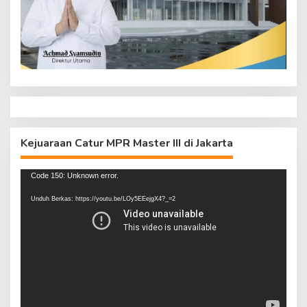
Kejuaraan Catur MPR Master III di Jakarta
Pemutar
Code 150: Unknown error.
Video
Unduh Berkas: https://youtu.be/LOy5EEejgX4?_=2