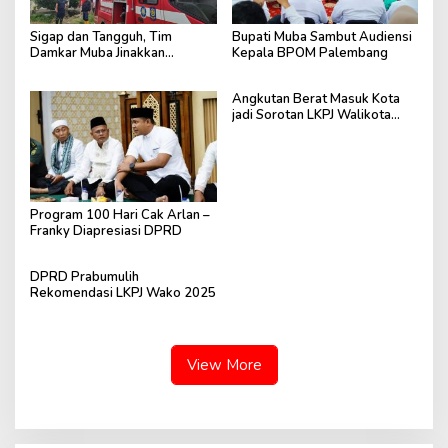
Sigap dan Tangguh, Tim
Bupati Muba Sambut Audiensi
Damkar Muba Jinakkan
Kepala BPOM Palembang
Karhutbunlah di Belakang
Komplek Kejaksaan Sekayu
Angkutan Berat Masuk Kota
jadi Sorotan LKPJ Walikota
Prabumulih
Program 100 Hari Cak Arlan –
Franky Diapresiasi DPRD
DPRD Prabumulih
Rekomendasi LKPJ Wako 2025
View More