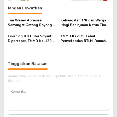
Jangan Lewatkan
Tim Wasev Apresiasi
Kehangatan TNI dan Warga
Semangat Gotong Royong di
Iringi Peninjauan Ketua Tim
Lokasi TMMD Kodim
Wasev TMMD Ke-129
0418/Palembang
Finishing RTLH Ibu Sriyanti
TMMD Ke-129 Kebut
Dipercepat, TMMD Ke-129
Penyelesaian RTLH, Rumah
Wujudkan Harapan Warga
Ibu Sriyanti Kini Semakin
Layak Huni
Tinggalkan Balasan
Alamat email Anda tidak akan dipublikasikan.
Ruas yang wajib
ditandai
*