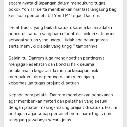
secara nyata di lapangan dalam mendukung tugas
n
K
pokok Yon TP serta memberikan manfaat langsung bagi
o
kesiapan personel staf Yon TP,” tegas Danrem.
m
p
“Buat tradisi yang baik di satuan, karena kalian adalah
e
pencetus satuan yang baru dibentuk. Jadikan satuan ini
t
e
sebagai satuan yang unggul, tidak ada pelanggaran,
n
serta memiliki disiplin yang tinggi,” tambahnya.
s
i
Selain itu, Danrem juga mengingatkan pentingnya
menjaga kesehatan dan kondisi fisik selama
pelaksanaan kegiatan. Ia menilai kesiapan fisik
merupakan faktor penting dalam menunjang
keberhasilan tugas prajurit di satuan.
Kepada para pelatih, Danrem memberikan penekanan
agar memberikan materi dan pelatihan yang sesuai
dengan jabatan masing-masing prajurit di satuan. Hal ini
bertujuan agar setiap personel memahami tugas dan
tanggung jawabnya secara jelas.