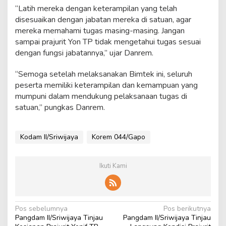
“Latih mereka dengan keterampilan yang telah
disesuaikan dengan jabatan mereka di satuan, agar
mereka memahami tugas masing-masing. Jangan
sampai prajurit Yon TP tidak mengetahui tugas sesuai
dengan fungsi jabatannya,” ujar Danrem.
“Semoga setelah melaksanakan Bimtek ini, seluruh
peserta memiliki keterampilan dan kemampuan yang
mumpuni dalam mendukung pelaksanaan tugas di
satuan,” pungkas Danrem.
Kodam II/Sriwijaya
Korem 044/Gapo
Ikuti Kami
N
Pos sebelumnya
Pos berikutnya
Pangdam II/Sriwijaya Tinjau
Pangdam II/Sriwijaya Tinjau
a