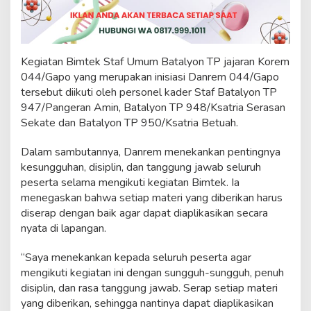
D
a
n
r
e
Kegiatan Bimtek Staf Umum Batalyon TP jajaran Korem
m
044/Gapo yang merupakan inisiasi Danrem 044/Gapo
F
tersebut diikuti oleh personel kader Staf Batalyon TP
o
947/Pangeran Amin, Batalyon TP 948/Ksatria Serasan
k
u
Sekate dan Batalyon TP 950/Ksatria Betuah.
s
p
Dalam sambutannya, Danrem menekankan pentingnya
a
kesungguhan, disiplin, dan tanggung jawab seluruh
d
peserta selama mengikuti kegiatan Bimtek. Ia
a
P
menegaskan bahwa setiap materi yang diberikan harus
e
diserap dengan baik agar dapat diaplikasikan secara
n
nyata di lapangan.
i
n
“Saya menekankan kepada seluruh peserta agar
g
k
mengikuti kegiatan ini dengan sungguh-sungguh, penuh
a
disiplin, dan rasa tanggung jawab. Serap setiap materi
t
yang diberikan, sehingga nantinya dapat diaplikasikan
a