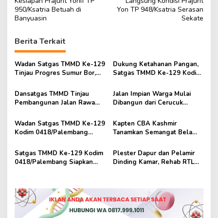
Kesiapan Prajurit Yonif TP
Langsung Kondisi Prajurit
v
950/Ksatria Betuah di
Yon TP 948/Ksatria Serasan
Banyuasin
Sekate
i
g
Berita Terkait
a
s
Wadan Satgas TMMD Ke-129
Dukung Ketahanan Pangan,
Tinjau Progres Sumur Bor,
Satgas TMMD Ke-129 Kodim
i
Pastikan Pembangunan
0418/Palembang Garap
p
Sesuai Target
Lahan Satu Hektare untuk
Dansatgas TMMD Tinjau
Jalan Impian Warga Mulai
Sayuran Hortikultura
Pembangunan Jalan Rawa
Dibangun dari Cerucuk
o
Jaya, Gotong Royong TNI
Gelam, Dansatgas TMMD
s
dan Warga Wujudkan Akses
Kodim 0418/Palembang
Wadan Satgas TMMD Ke-129
Kapten CBA Kashmir
Impian
Pastikan Pembangunan Jalan
Kodim 0418/Palembang
Tanamkan Semangat Bela
Terus Berjalan
Tinjau Sumur Bor, RTLH, dan
Negara kepada Pelajar dalam
Rehab Musholla, Pastikan
TMMD ke-129 Kodim
Satgas TMMD Ke-129 Kodim
Plester Dapur dan Pelamir
Pembangunan Tepat Sasaran
0418/Palembang
0418/Palembang Siapkan
Dinding Kamar, Rehab RTLH
Lahan Ketahanan Pangan
Ibu Suwarni Masuki Tahap
Seluas Lebih Kurang Satu
Finishing
Hektare