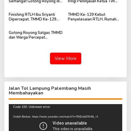
Semangat Gotong Royong di
Iringi Peninjauan Ketua Tim
Lokasi TMMD Kodim
Wasev TMMD Ke-129
0418/Palembang
Finishing RTLH Ibu Sriyanti
TMMD Ke-129 Kebut
Dipercepat, TMMD Ke-129
Penyelesaian RTLH, Rumah
Wujudkan Harapan Warga
Ibu Sriyanti Kini Semakin Layak
Huni
Gotong Royong Satgas TMMD
dan Warga Percepat
Penyelesaian RTLH Ibu
Sriyanti
View More
Jalan Tol Lampung Palembang Masih
Membahayakan
Pemutar
Code 150: Unknown error.
Video
Unduh Berkas: https://www.youtube.com/watch?v=5PjDublZ6V4&_=1