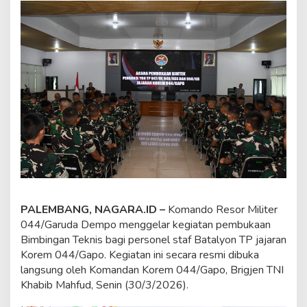
K
o
r
e
m
0
4
4
/
G
a
p
o
R
e
s
m
PALEMBANG, NAGARA.ID –
Komando Resor Militer
i
044/Garuda Dempo menggelar kegiatan pembukaan
D
Bimbingan Teknis bagi personel staf Batalyon TP jajaran
i
b
Korem 044/Gapo. Kegiatan ini secara resmi dibuka
u
langsung oleh Komandan Korem 044/Gapo, Brigjen TNI
k
Khabib Mahfud, Senin (30/3/2026).
a
,