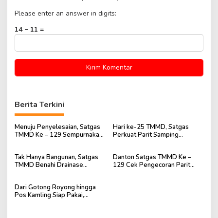
Please enter an answer in digits:
14 − 11 =
Berita Terkini
Menuju Penyelesaian, Satgas
Hari ke-25 TMMD, Satgas
TMMD Ke – 129 Sempurnakan
Perkuat Parit Samping
Lingkungan Mushola Baitul
Mushola Baitul Maghfurin
Maghfurin
Tak Hanya Bangunan, Satgas
Danton Satgas TMMD Ke –
TMMD Benahi Drainase
129 Cek Pengecoran Parit
Mushola Baitul Maghfurin
Mushola Baitul Maghfurin
Dari Gotong Royong hingga
Pos Kamling Siap Pakai,
Semangat TMMD Terasa di
Talang Jambe