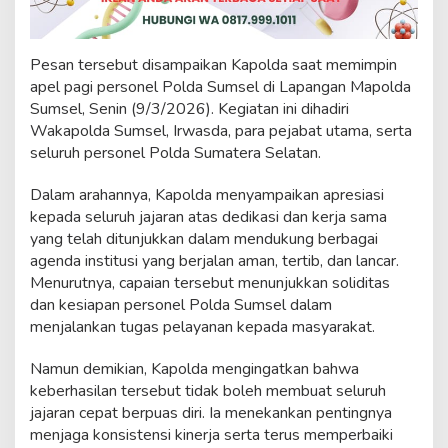
i
a
n
Pesan tersebut disampaikan Kapolda saat memimpin
d
e
apel pagi personel Polda Sumsel di Lapangan Mapolda
n
Sumsel, Senin (9/3/2026). Kegiatan ini dihadiri
g
Wakapolda Sumsel, Irwasda, para pejabat utama, serta
a
seluruh personel Polda Sumatera Selatan.
n
P
e
Dalam arahannya, Kapolda menyampaikan apresiasi
n
kepada seluruh jajaran atas dedikasi dan kerja sama
g
yang telah ditunjukkan dalam mendukung berbagai
a
agenda institusi yang berjalan aman, tertib, dan lancar.
b
d
Menurutnya, capaian tersebut menunjukkan soliditas
i
dan kesiapan personel Polda Sumsel dalam
a
menjalankan tugas pelayanan kepada masyarakat.
n
N
Namun demikian, Kapolda mengingatkan bahwa
y
a
keberhasilan tersebut tidak boleh membuat seluruh
t
jajaran cepat berpuas diri. Ia menekankan pentingnya
a
menjaga konsistensi kinerja serta terus memperbaiki