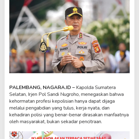
e
l
:
M
u
l
i
a
k
a
n
P
r
o
f
e
PALEMBANG, NAGARA.ID –
Kapolda Sumatera
s
Selatan, Irjen Pol Sandi Nugroho, menegaskan bahwa
i
kehormatan profesi kepolisian hanya dapat dijaga
K
melalui pengabdian yang tulus, kerja nyata, dan
e
p
kehadiran polisi yang benar-benar dirasakan manfaatnya
o
oleh masyarakat, bukan sekadar pencitraan.
l
i
s