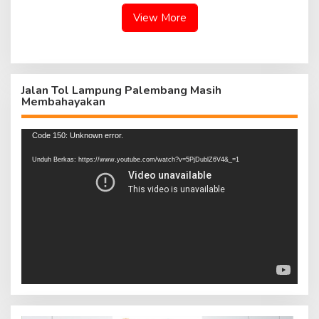
View More
Jalan Tol Lampung Palembang Masih
Membahayakan
Pemutar
Code 150: Unknown error.
Video
Unduh Berkas: https://www.youtube.com/watch?v=5PjDublZ6V4&_=1