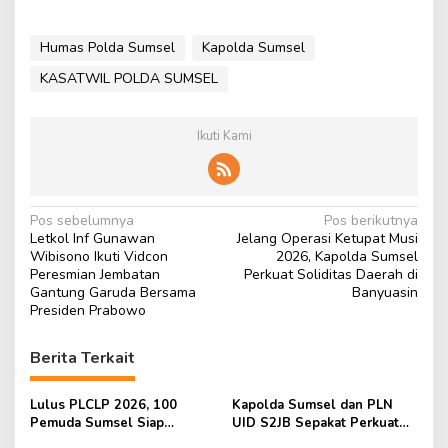
Humas Polda Sumsel
Kapolda Sumsel
KASATWIL POLDA SUMSEL
Ikuti Kami
N
Pos sebelumnya
Pos berikutnya
Letkol Inf Gunawan
Jelang Operasi Ketupat Musi
a
Wibisono Ikuti Vidcon
2026, Kapolda Sumsel
v
Peresmian Jembatan
Perkuat Soliditas Daerah di
Gantung Garuda Bersama
Banyuasin
i
Presiden Prabowo
g
Berita Terkait
a
s
Lulus PLCLP 2026, 100
Kapolda Sumsel dan PLN
i
Pemuda Sumsel Siap
UID S2JB Sepakat Perkuat
Berkarya, Berwirausaha Dan
Pengamanan Infrastruktur