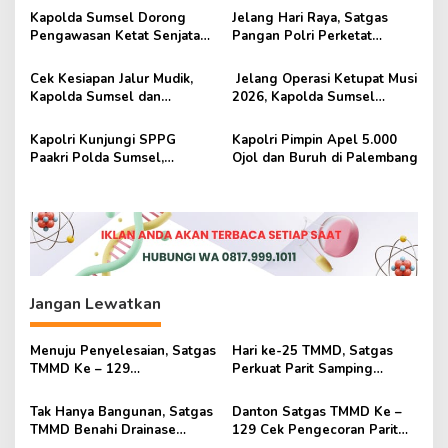
p
Mengabdi untuk Negeri
Ketenagalistrikan ⠀
Kapolda Sumsel Dorong
Jelang Hari Raya, Satgas
o
Pengawasan Ketat Senjata
Pangan Polri Perketat
s
Api Saat Terima Audensi
Pengawasan Harga dan
Perbakin
Pangan Berbahaya di Lubuk
Cek Kesiapan Jalur Mudik,
Jelang Operasi Ketupat Musi
Linggau
Kapolda Sumsel dan
2026, Kapolda Sumsel
Forkopimda Tekankan
Perkuat Soliditas Daerah di
Komitmen Mudik Aman dan
Banyuasin
Kapolri Kunjungi SPPG
Kapolri Pimpin Apel 5.000
Nyaman
Paakri Polda Sumsel,
Ojol dan Buruh di Palembang
Relawan Terima Tali Asih
Jangan Lewatkan
Menuju Penyelesaian, Satgas
Hari ke-25 TMMD, Satgas
TMMD Ke – 129
Perkuat Parit Samping
Sempurnakan Lingkungan
Mushola Baitul Maghfurin
Mushola Baitul Maghfurin
Tak Hanya Bangunan, Satgas
Danton Satgas TMMD Ke –
TMMD Benahi Drainase
129 Cek Pengecoran Parit
Mushola Baitul Maghfurin
Mushola Baitul Maghfurin