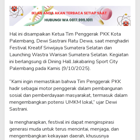
f
d
i
F
e
s
Hal ini disampaikan Ketua Tim Penggerak PKK Kota
t
Palembang, Dewi Sastrani Ratu Dewa, saat menghadiri
i
Festival Kreatif Sriwijaya Sumatera Selatan dan
v
a
Launching Wastra Warisan Sumatera Selatan. Kegiatan
l
ini berlangsung di Dining Hall Jakabaring Sport City
K
Palembang pada Kamis (9/10/2025).
r
e
“Kami ingin memastikan bahwa Tim Penggerak PKK
a
t
hadir sebagai motor penggerak dalam pembangunan
i
sosial dan pemberdayaan masyarakat, termasuk dalam
f
mengembangkan potensi UMKM lokal,” ujar Dewi
S
Sastrani.
r
i
w
Ia mengharapkan, festival ini dapat menginspirasi
i
generasi muda untuk terus mencintai, menjaga, dan
j
mengembangkan kekayaan daerah, khususnya
a