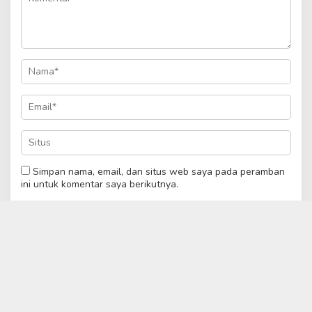
Simpan nama, email, dan situs web saya pada peramban
ini untuk komentar saya berikutnya.
Please enter an answer in digits:
nine − one =