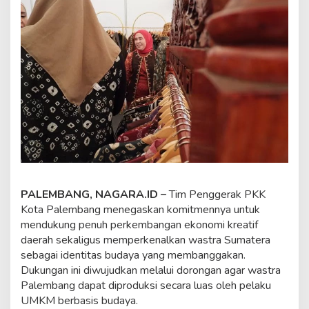
g
D
u
k
u
n
g
P
e
n
u
h
E
k
o
n
PALEMBANG, NAGARA.ID –
Tim Penggerak PKK
o
Kota Palembang menegaskan komitmennya untuk
m
mendukung penuh perkembangan ekonomi kreatif
i
daerah sekaligus memperkenalkan wastra Sumatera
K
r
sebagai identitas budaya yang membanggakan.
e
Dukungan ini diwujudkan melalui dorongan agar wastra
a
Palembang dapat diproduksi secara luas oleh pelaku
t
UMKM berbasis budaya.
i