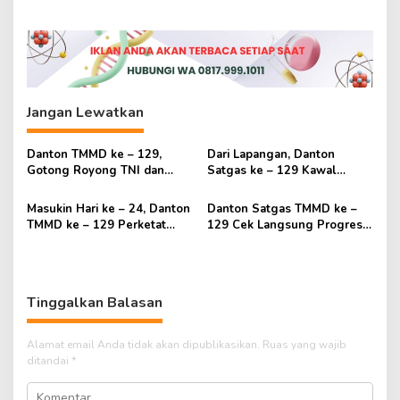
Tenaga Kerja Lokal
Lapas Palembang
Jangan Lewatkan
Danton TMMD ke – 129,
Dari Lapangan, Danton
Gotong Royong TNI dan
Satgas ke – 129 Kawal
Warga Percepat
Pembangunan Hingga
Penyelesaian Pembangunan
Tuntas
Masukin Hari ke – 24, Danton
Danton Satgas TMMD ke –
TMMD ke – 129 Perketat
129 Cek Langsung Progres
Pengawasan Sasaran Fisik
Pembangunan di Sejumlah
Sasaran
Tinggalkan Balasan
Alamat email Anda tidak akan dipublikasikan.
Ruas yang wajib
ditandai
*