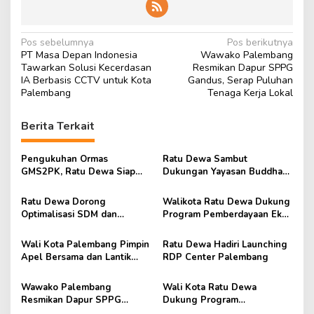
N
Pos sebelumnya
Pos berikutnya
PT Masa Depan Indonesia
Wawako Palembang
a
Tawarkan Solusi Kecerdasan
Resmikan Dapur SPPG
v
IA Berbasis CCTV untuk Kota
Gandus, Serap Puluhan
Palembang
Tenaga Kerja Lokal
i
g
Berita Terkait
a
s
Pengukuhan Ormas
Ratu Dewa Sambut
GMS2PK, Ratu Dewa Siap
Dukungan Yayasan Buddha
i
Bersinergi Untuk Kemajuan
Tzu Chi Untuk Renovasi 500
p
Kota Palembang
RTLH
Ratu Dewa Dorong
Walikota Ratu Dewa Dukung
Optimalisasi SDM dan
Program Pemberdayaan Eks
o
Prasarana, Pengurus APKARI
Napi Restorative Justice
s
Sumsel Resmi Dilantik
Wali Kota Palembang Pimpin
Ratu Dewa Hadiri Launching
Apel Bersama dan Lantik
RDP Center Palembang
1560 PPPK Tahap II
Wawako Palembang
Wali Kota Ratu Dewa
Resmikan Dapur SPPG
Dukung Program
Gandus, Serap Puluhan
Pemberdayaan Warga Binaan