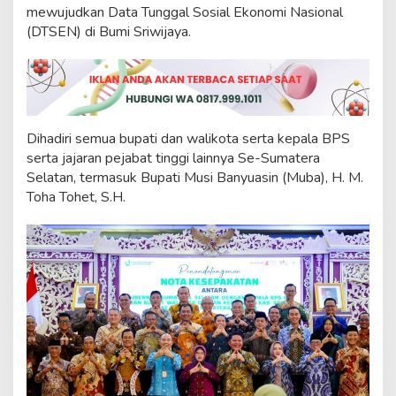
l
mewujudkan Data Tunggal Sosial Ekonomi Nasional
T
(DTSEN) di Bumi Sriwijaya.
u
r
u
n
k
a
n
Dihadiri semua bupati dan walikota serta kepala BPS
K
serta jajaran pejabat tinggi lainnya Se-Sumatera
e
Selatan, termasuk Bupati Musi Banyuasin (Muba), H. M.
m
Toha Tohet, S.H.
i
s
k
i
n
a
n
S
a
t
u
D
i