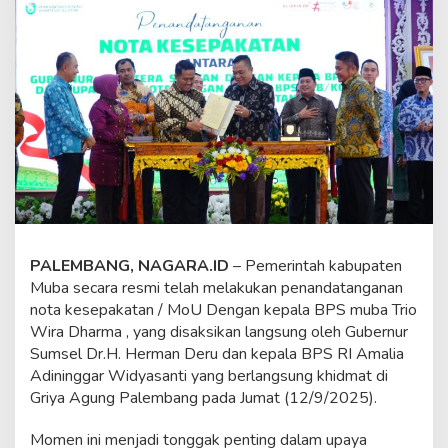
h
u
n
J
a
b
a
t
B
u
p
a
t
i
M
PALEMBANG, NAGARA.ID
– Pemerintah kabupaten
u
Muba secara resmi telah melakukan penandatanganan
b
nota kesepakatan / MoU Dengan kepala BPS muba Trio
a
Wira Dharma , yang disaksikan langsung oleh Gubernur
B
e
Sumsel Dr.H. Herman Deru dan kepala BPS RI Amalia
r
Adininggar Widyasanti yang berlangsung khidmat di
h
Griya Agung Palembang pada Jumat (12/9/2025).
a
s
Momen ini menjadi tonggak penting dalam upaya
i