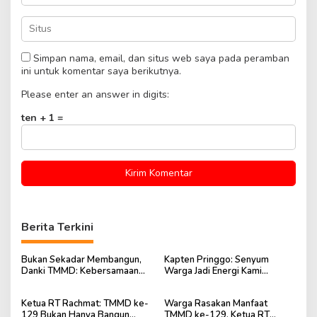
Simpan nama, email, dan situs web saya pada peramban
ini untuk komentar saya berikutnya.
Please enter an answer in digits:
ten + 1 =
Berita Terkini
Bukan Sekadar Membangun,
Kapten Pringgo: Senyum
Danki TMMD: Kebersamaan
Warga Jadi Energi Kami
dengan Warga Jadi Pelajaran
Menyelesaikan Tugas TMMD
Berharga
Ketua RT Rachmat: TMMD ke-
Warga Rasakan Manfaat
129 Bukan Hanya Bangun
TMMD ke-129, Ketua RT