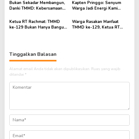
Bukan Sekadar Membangun,
Kapten Pringgo: Senyum
Danki TMMD: Kebersamaan
Warga Jadi Energi Kami
dengan Warga Jadi Pelajaran
Menyelesaikan Tugas TMMD
Berharga
Ketua RT Rachmat: TMMD
Warga Rasakan Manfaat
ke-129 Bukan Hanya Bangun
TMMD ke-129, Ketua RT
Kampung, tapi Dekatkan TNI
Rachmat Sampaikan
dengan Warga
Apresiasi kepada TNI
Tinggalkan Balasan
Alamat email Anda tidak akan dipublikasikan.
Ruas yang wajib
ditandai
*