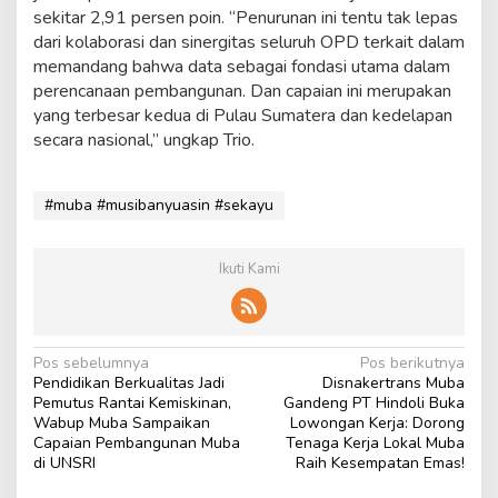
sekitar 2,91 persen poin. “Penurunan ini tentu tak lepas
dari kolaborasi dan sinergitas seluruh OPD terkait dalam
memandang bahwa data sebagai fondasi utama dalam
perencanaan pembangunan. Dan capaian ini merupakan
yang terbesar kedua di Pulau Sumatera dan kedelapan
secara nasional,” ungkap Trio.
#muba #musibanyuasin #sekayu
Ikuti Kami
N
Pos sebelumnya
Pos berikutnya
Pendidikan Berkualitas Jadi
Disnakertrans Muba
a
Pemutus Rantai Kemiskinan,
Gandeng PT Hindoli Buka
v
Wabup Muba Sampaikan
Lowongan Kerja: Dorong
Capaian Pembangunan Muba
Tenaga Kerja Lokal Muba
i
di UNSRI
Raih Kesempatan Emas!
g