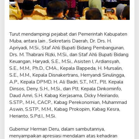
g
i
t
Turut mendampingi pejabat dari Pemerintah Kabupaten
Muba, antara lain , Sekretaris Daerah, Dr. Drs. H.
Apriyadi, M.Si., Staf Ahli Bupati Bidang Pembangunan,
Drs. M. Thabrani Rizki, M.Si., dan Staf Ahli Bupati Bidang
Keuangan, Haryadi, S.E., M.Si., Asisten I, Ardiansyah,
S.E., M.M., Ph.D., CMA., Kepala Bappeda, H. Mursalin,
S.E., M.M., Kepala Disnakertrans, Herryandi Sinulingga,
A.P., Kepala DPMD, H. Ali Badri, S.T., M.T., Plt. Kepala
Dinsos, Deny, S.H., M.Si., dan Plt. Kepala Dinkominfo,
Daud Amri, S.H. Kabag Kerjasama, Dicky Meiriando,
S.STP., M.H., CACP., Kabag Perekonomian, Muhammad
Aswin, S.STP., M.M., Kabag Prokopim, Kabag Kesra,
Herianto, S.Pd.I., M.Si.
Gubernur Herman Deru, dalam sambutannya,
menyampaikan apresiasi mendalam atas kehadiran