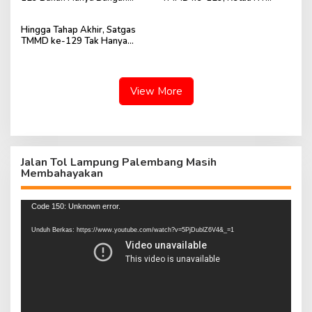
Kampung, tapi Dekatkan TNI
Rachmat Sampaikan Apresiasi
dengan Warga
kepada TNI
Hingga Tahap Akhir, Satgas
TMMD ke-129 Tak Hanya
Bangun Pos Kamling tapi Tata
Lingkungan
View More
Jalan Tol Lampung Palembang Masih
Membahayakan
Pemutar
Code 150: Unknown error.
Video
Unduh Berkas: https://www.youtube.com/watch?v=5PjDublZ6V4&_=1