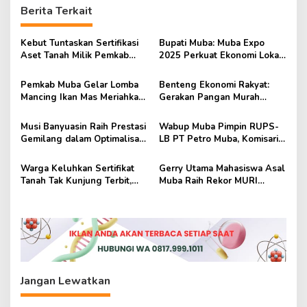
Berita Terkait
a
s
Kebut Tuntaskan Sertifikasi
Bupati Muba: Muba Expo
i
Aset Tanah Milik Pemkab
2025 Perkuat Ekonomi Lokal
p
Muba
dan Tarik Investor
Pemkab Muba Gelar Lomba
Benteng Ekonomi Rakyat:
o
Mancing Ikan Mas Meriahkan
Gerakan Pangan Murah
s
HUT ke-69 Kabupaten Muba
Untuk Atasi Kenaikan Harga
Musi Banyuasin Raih Prestasi
Wabup Muba Pimpin RUPS-
Gemilang dalam Optimalisasi
LB PT Petro Muba, Komisaris
Universal Coverage
dan Direksi Baru Resmi
Jamsostek 2025
Disahkan
Warga Keluhkan Sertifikat
Gerry Utama Mahasiswa Asal
Tanah Tak Kunjung Terbit,
Muba Raih Rekor MURI
DPRD Muba Gelar Rapat
sebagai Penjelajah Termuda
Dengar Pendapat
Antartika
Jangan Lewatkan