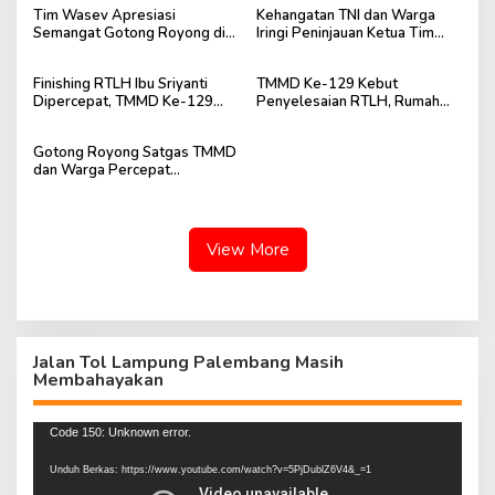
Tim Wasev Apresiasi
Kehangatan TNI dan Warga
Semangat Gotong Royong di
Iringi Peninjauan Ketua Tim
Lokasi TMMD Kodim
Wasev TMMD Ke-129
0418/Palembang
Finishing RTLH Ibu Sriyanti
TMMD Ke-129 Kebut
Dipercepat, TMMD Ke-129
Penyelesaian RTLH, Rumah
Wujudkan Harapan Warga
Ibu Sriyanti Kini Semakin Layak
Huni
Gotong Royong Satgas TMMD
dan Warga Percepat
Penyelesaian RTLH Ibu
Sriyanti
View More
Jalan Tol Lampung Palembang Masih
Membahayakan
Pemutar
Code 150: Unknown error.
Video
Unduh Berkas: https://www.youtube.com/watch?v=5PjDublZ6V4&_=1