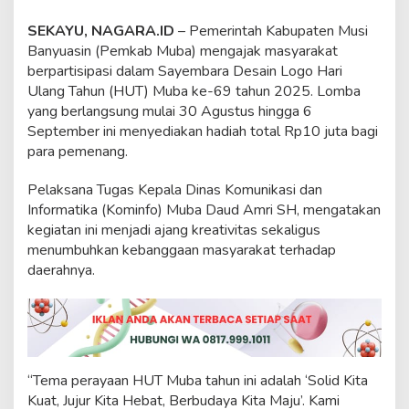
,
H
SEKAYU, NAGARA.ID
– Pemerintah Kabupaten Musi
a
Banyuasin (Pemkab Muba) mengajak masyarakat
d
berpartisipasi dalam Sayembara Desain Logo Hari
i
Ulang Tahun (HUT) Muba ke-69 tahun 2025. Lomba
a
h
yang berlangsung mulai 30 Agustus hingga 6
R
September ini menyediakan hadiah total Rp10 juta bagi
p
para pemenang.
1
0
Pelaksana Tugas Kepala Dinas Komunikasi dan
J
u
Informatika (Kominfo) Muba Daud Amri SH, mengatakan
t
kegiatan ini menjadi ajang kreativitas sekaligus
a
menumbuhkan kebanggaan masyarakat terhadap
daerahnya.
“Tema perayaan HUT Muba tahun ini adalah ‘Solid Kita
Kuat, Jujur Kita Hebat, Berbudaya Kita Maju’. Kami