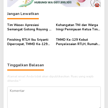
Jangan Lewatkan
Tim Wasev Apresiasi
Kehangatan TNI dan Warga
Semangat Gotong Royong di
Iringi Peninjauan Ketua Tim
Lokasi TMMD Kodim
Wasev TMMD Ke-129
0418/Palembang
Finishing RTLH Ibu Sriyanti
TMMD Ke-129 Kebut
Dipercepat, TMMD Ke-129
Penyelesaian RTLH, Rumah
Wujudkan Harapan Warga
Ibu Sriyanti Kini Semakin
Layak Huni
Tinggalkan Balasan
Alamat email Anda tidak akan dipublikasikan.
Ruas yang wajib
ditandai
*