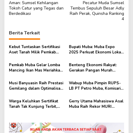
a
Aman: Sumsel Kehilangan
Pecatur Muda Sumsel
v
Tokoh Catur yang Tegas dan
Tembus Sepuluh Besar Adly
Berdedikasi
Raih Perak, Quinsha Ranking
i
4
g
Berita Terkait
a
s
Kebut Tuntaskan Sertifikasi
Bupati Muba: Muba Expo
i
Aset Tanah Milik Pemkab
2025 Perkuat Ekonomi Lokal
p
Muba
dan Tarik Investor
Pemkab Muba Gelar Lomba
Benteng Ekonomi Rakyat:
o
Mancing Ikan Mas Meriahkan
Gerakan Pangan Murah
s
HUT ke-69 Kabupaten Muba
Untuk Atasi Kenaikan Harga
Musi Banyuasin Raih Prestasi
Wabup Muba Pimpin RUPS-
Gemilang dalam Optimalisasi
LB PT Petro Muba, Komisaris
Universal Coverage
dan Direksi Baru Resmi
Jamsostek 2025
Disahkan
Warga Keluhkan Sertifikat
Gerry Utama Mahasiswa Asal
Tanah Tak Kunjung Terbit,
Muba Raih Rekor MURI
DPRD Muba Gelar Rapat
sebagai Penjelajah Termuda
Dengar Pendapat
Antartika