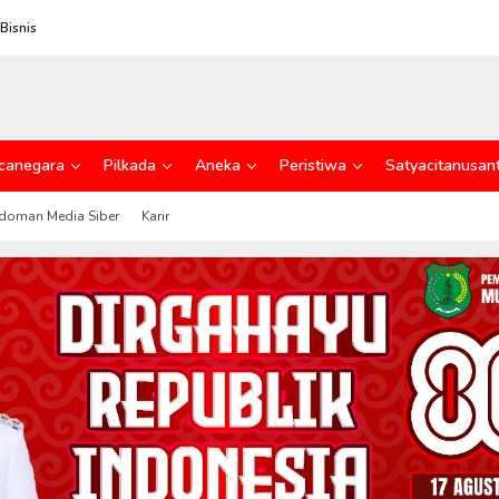
Bisnis
canegara
Pilkada
Aneka
Peristiwa
Satyacitanusan
doman Media Siber
Karir