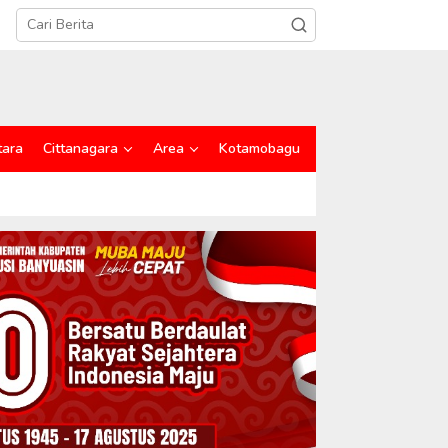
tara
Cittanagara
Area
Kotamobagu