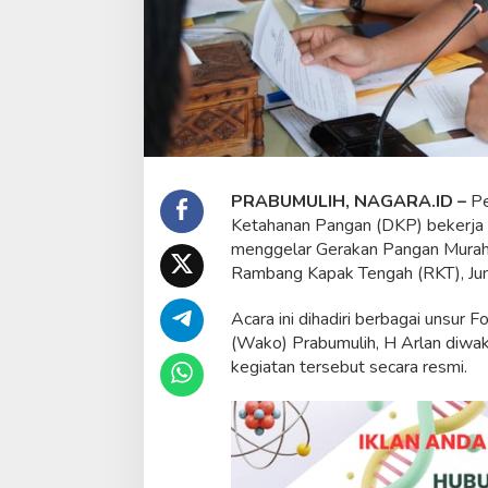
a
n
g
a
n
M
u
r
a
h
PRABUMULIH, NAGARA.ID –
Pe
Ketahanan Pangan (DKP) bekerja
menggelar Gerakan Pangan Murah
Rambang Kapak Tengah (RKT), Ju
Acara ini dihadiri berbagai unsur
(Wako) Prabumulih, H Arlan diwa
kegiatan tersebut secara resmi.