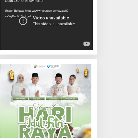
Pemutar
Code 150: Unknown error.
Video
Unduh Berkas: https://www.youtube.com/watch?
v=5PjDublZ6V4&_=1