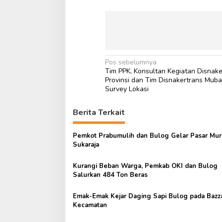
N
Pos sebelumnya
Tim PPK, Konsultan Kegiatan Disnake
a
Provinsi dan Tim Disnakertrans Mub
v
Survey Lokasi
i
Berita Terkait
g
a
Pemkot Prabumulih dan Bulog Gelar Pasar Mur
s
Sukaraja
i
Kurangi Beban Warga, Pemkab OKI dan Bulog
p
Salurkan 484 Ton Beras
o
Emak-Emak Kejar Daging Sapi Bulog pada Bazz
s
Kecamatan