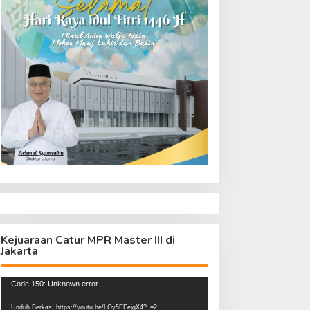
Kejuaraan Catur MPR Master III di
Jakarta
Pemutar
Code 150: Unknown error.
Video
Unduh Berkas: https://youtu.be/LOy5EEejgX4?_=2