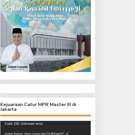
Kejuaraan Catur MPR Master III di
Jakarta
Pemutar
Code 150: Unknown error.
Video
Unduh Berkas: https://youtu.be/LOy5EEejgX4?_=2