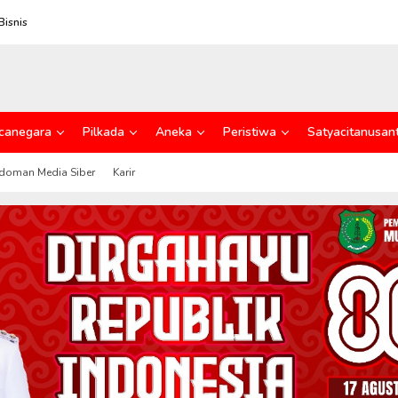
Bisnis
canegara
Pilkada
Aneka
Peristiwa
Satyacitanusan
doman Media Siber
Karir