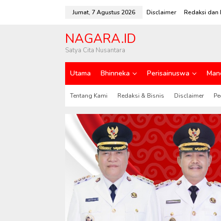
L
e
Jumat, 7 Agustus 2026
Disclaimer
Redaksi dan 
w
a
NAGARA.ID
t
i
Satya Cita Nusantara
k
e
Utama
Bhinneka
Perisainuswa
Man
k
o
n
Tentang Kami
Redaksi & Bisnis
Disclaimer
Pe
t
e
n