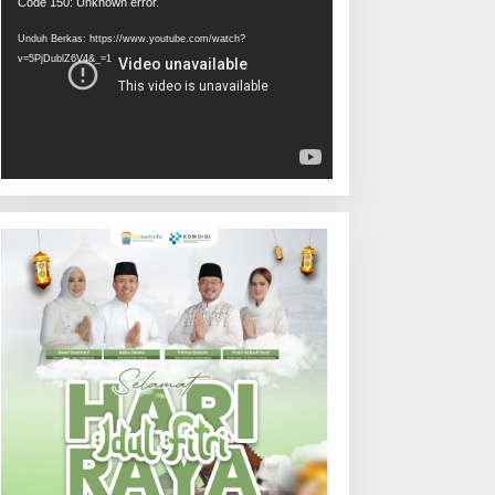
Pemutar
Code 150: Unknown error.
Video
Unduh Berkas: https://www.youtube.com/watch?
v=5PjDublZ6V4&_=1