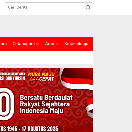
tara
Cittanagara
Area
Kotamobagu