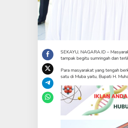
a
g
u
n
a
d
a
n
P
o
SEKAYU, NAGARA.ID – Masyarakat 
s
tampak begitu sumringah dan terli
K
a
Para masyarakat yang tengah ber
m
l
satu di Muba yaitu, Bupati H. Mu
i
n
g
K
o
m
p
l
e
k