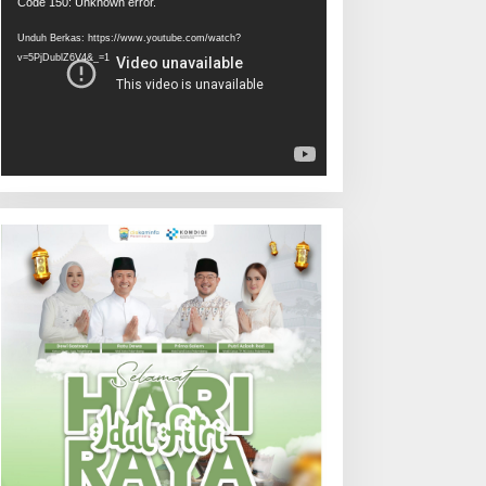
Pemutar
Code 150: Unknown error.
Video
Unduh Berkas: https://www.youtube.com/watch?
v=5PjDublZ6V4&_=1