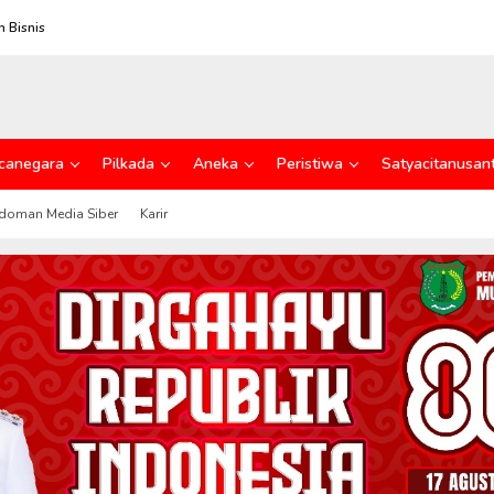
 Bisnis
canegara
Pilkada
Aneka
Peristiwa
Satyacitanusan
doman Media Siber
Karir