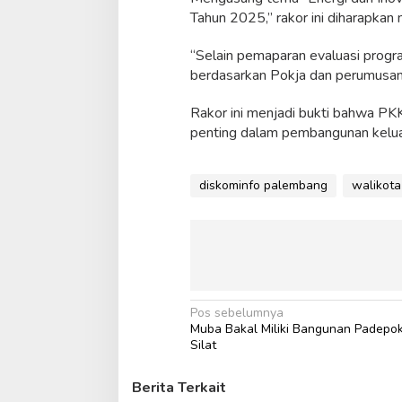
Tahun 2025,” rakor ini diharapkan
s
u
n
“Selain pemaparan evaluasi progr
g
berdasarkan Pokja dan perumusan 
m
a
Rakor ini menjadi bukti bahwa PKK
s
y
penting dalam pembangunan kelua
a
r
a
diskominfo palembang
walikot
k
a
t
N
Pos sebelumnya
Muba Bakal Miliki Bangunan Padepo
a
Silat
v
i
Berita Terkait