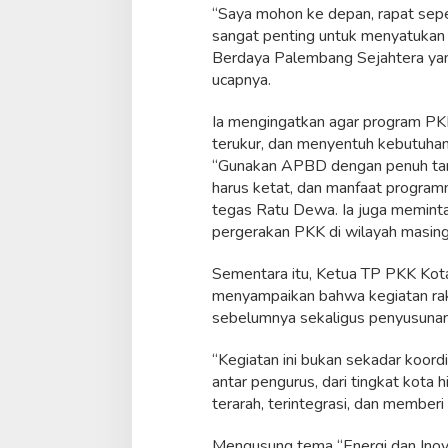
“Saya mohon ke depan, rapat seper
s
sangat penting untuk menyatukan
i
k
Berdaya Palembang Sejahtera yang
a
ucapnya.
n
P
Ia mengingatkan agar program PKK 
r
terukur, dan menyentuh kebutuhan
o
g
“Gunakan APBD dengan penuh ta
r
harus ketat, dan manfaat programn
a
tegas Ratu Dewa. Ia juga meminta
m
pergerakan PKK di wilayah masin
M
e
n
Sementara itu, Ketua TP PKK Kot
y
menyampaikan bahwa kegiatan rak
e
sebelumnya sekaligus penyusunan 
n
t
“Kegiatan ini bukan sekadar koord
u
h
antar pengurus, dari tingkat kota 
L
terarah, terintegrasi, dan memberi
a
n
Mengusung tema “Energi dan Ino
g