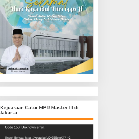
Kejuaraan Catur MPR Master III di
Jakarta
Pemutar
Code 150: Unknown error.
Video
Unduh Berkas: https://youtu.be/LOy5EEejgX4?_=2