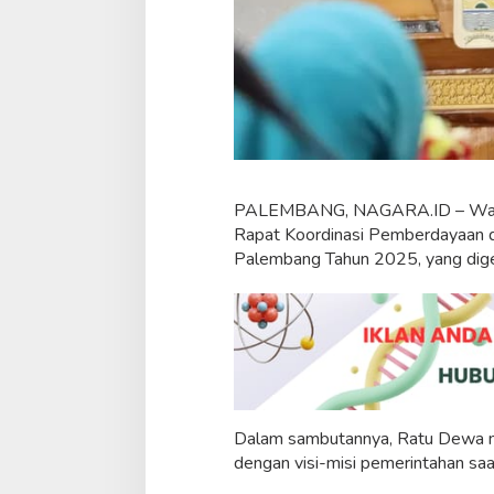
i
G
a
r
d
a
T
e
r
d
PALEMBANG, NAGARA.ID – Wali 
e
Rapat Koordinasi Pemberdayaan d
p
a
Palembang Tahun 2025, yang dig
n
,
I
m
p
l
e
m
e
Dalam sambutannya, Ratu Dewa m
n
dengan visi-misi pemerintahan saat
t
a