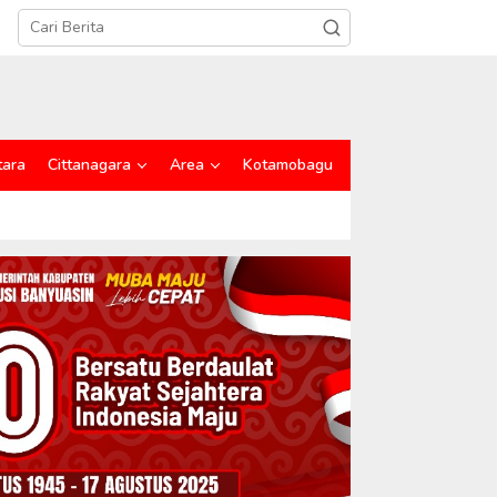
tara
Cittanagara
Area
Kotamobagu