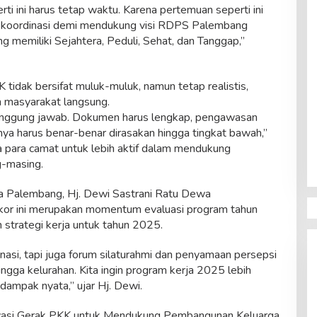
ti ini harus tetap waktu. Karena pertemuan seperti ini
 koordinasi demi mendukung visi RDPS Palembang
 memiliki Sejahtera, Peduli, Sehat, dan Tanggap,”
tidak bersifat muluk-muluk, namun tetap realistis,
 masyarakat langsung.
nggung jawab. Dokumen harus lengkap, pengawasan
ya harus benar-benar dirasakan hingga tingkat bawah,”
 para camat untuk lebih aktif dalam mendukung
g-masing.
a Palembang, Hj. Dewi Sastrani Ratu Dewa
or ini merupakan momentum evaluasi program tahun
strategi kerja untuk tahun 2025.
inasi, tapi juga forum silaturahmi dan penyamaan persepsi
hingga kelurahan. Kita ingin program kerja 2025 lebih
 dampak nyata,” ujar Hj. Dewi.
vasi Gerak PKK untuk Mendukung Pembangunan Keluarga