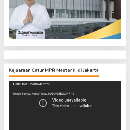
Kejuaraan Catur MPR Master III di Jakarta
Pemutar
Code 150: Unknown error.
Video
Unduh Berkas: https://youtu.be/LOy5EEejgX4?_=2