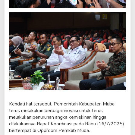
d
a
T
a
h
u
n
2
0
2
5
Kendati hal tersebut, Pemerintah Kabupaten Muba
terus melakukan berbagai inovasi untuk terus
melakukan penurunan angka kemiskinan hingga
dilakukannya Rapat Koordinasi pada Rabu (16/7/2025)
bertempat di Opproom Pemkab Muba.