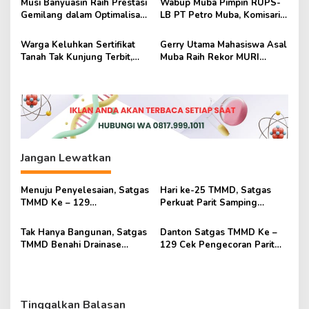
s
Musi Banyuasin Raih Prestasi
Wabup Muba Pimpin RUPS-
Gemilang dalam Optimalisasi
LB PT Petro Muba, Komisaris
Universal Coverage
dan Direksi Baru Resmi
Jamsostek 2025
Disahkan
Warga Keluhkan Sertifikat
Gerry Utama Mahasiswa Asal
Tanah Tak Kunjung Terbit,
Muba Raih Rekor MURI
DPRD Muba Gelar Rapat
sebagai Penjelajah Termuda
Dengar Pendapat
Antartika
Jangan Lewatkan
Menuju Penyelesaian, Satgas
Hari ke-25 TMMD, Satgas
TMMD Ke – 129
Perkuat Parit Samping
Sempurnakan Lingkungan
Mushola Baitul Maghfurin
Mushola Baitul Maghfurin
Tak Hanya Bangunan, Satgas
Danton Satgas TMMD Ke –
TMMD Benahi Drainase
129 Cek Pengecoran Parit
Mushola Baitul Maghfurin
Mushola Baitul Maghfurin
Tinggalkan Balasan