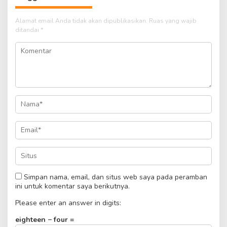
Alamat email Anda tidak akan dipublikasikan.
Ruas yang wajib
ditandai
*
Simpan nama, email, dan situs web saya pada peramban
ini untuk komentar saya berikutnya.
Please enter an answer in digits:
eighteen − four =