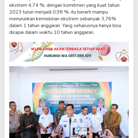
u
ekstrem 4,74 %, dengan komitmen yang kuat tahun
r
2023 turun menjadi 0,98 %, itu berarti mampu
u
menurunkan kemiskinan ekstrem sebanyak 3,76%
n
dalam 1 tahun anggaran. Yang seharusnya hanya bisa
k
a
dicapai dalam waktu 10 tahun anggaran.
n
K
e
m
i
s
k
i
n
a
n
1
D
i
g
i
t
P
a