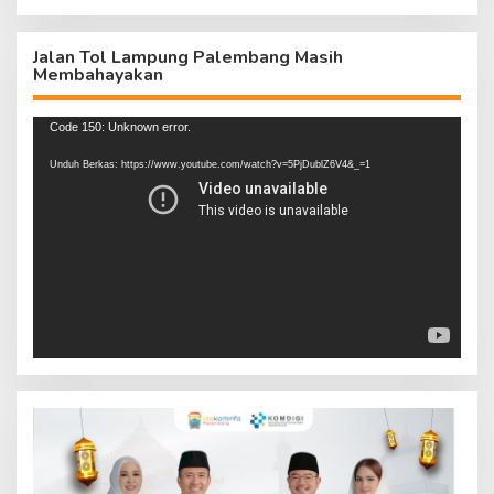
Jalan Tol Lampung Palembang Masih
Membahayakan
Pemutar
Code 150: Unknown error.
Video
Unduh Berkas: https://www.youtube.com/watch?v=5PjDublZ6V4&_=1