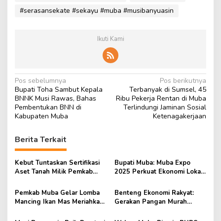
#serasansekate #sekayu #muba #musibanyuasin
Ikuti Kami
N
Pos sebelumnya
Pos berikutnya
Bupati Toha Sambut Kepala
Terbanyak di Sumsel, 45
a
BNNK Musi Rawas, Bahas
Ribu Pekerja Rentan di Muba
v
Pembentukan BNN di
Terlindungi Jaminan Sosial
Kabupaten Muba
Ketenagakerjaan
i
g
Berita Terkait
a
s
Kebut Tuntaskan Sertifikasi
Bupati Muba: Muba Expo
Aset Tanah Milik Pemkab
2025 Perkuat Ekonomi Lokal
i
Muba
dan Tarik Investor
p
Pemkab Muba Gelar Lomba
Benteng Ekonomi Rakyat:
Mancing Ikan Mas Meriahkan
Gerakan Pangan Murah
o
HUT ke-69 Kabupaten Muba
Untuk Atasi Kenaikan Harga