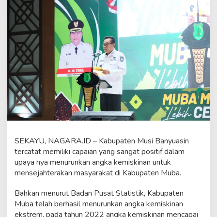
a
T
e
k
a
n
k
a
n
K
o
l
a
b
o
r
SEKAYU, NAGARA.ID – Kabupaten Musi Banyuasin
a
tercatat memiliki capaian yang sangat positif dalam
s
i
upaya nya menurunkan angka kemiskinan untuk
,
mensejahterakan masyarakat di Kabupaten Muba.
S
i
Bahkan menurut Badan Pusat Statistik, Kabupaten
a
Muba telah berhasil menurunkan angka kemiskinan
p
T
ekstrem, pada tahun 2022 angka kemiskinan mencapai