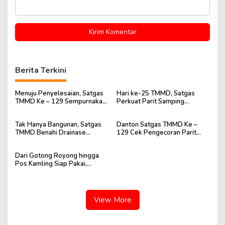
Berita Terkini
Menuju Penyelesaian, Satgas
Hari ke-25 TMMD, Satgas
TMMD Ke – 129 Sempurnakan
Perkuat Parit Samping
Lingkungan Mushola Baitul
Mushola Baitul Maghfurin
Maghfurin
Tak Hanya Bangunan, Satgas
Danton Satgas TMMD Ke –
TMMD Benahi Drainase
129 Cek Pengecoran Parit
Mushola Baitul Maghfurin
Mushola Baitul Maghfurin
Dari Gotong Royong hingga
Pos Kamling Siap Pakai,
Semangat TMMD Terasa di
Talang Jambe
View More