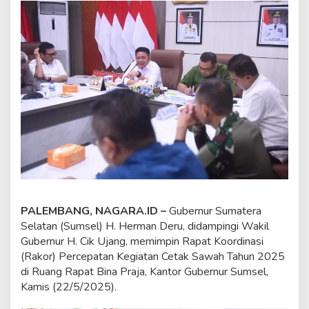
m
a
n
D
e
r
u
T
e
g
a
s
k
a
n
K
o
PALEMBANG, NAGARA.ID –
Gubernur Sumatera
m
Selatan (Sumsel) H. Herman Deru, didampingi Wakil
i
Gubernur H. Cik Ujang, memimpin Rapat Koordinasi
t
m
(Rakor) Percepatan Kegiatan Cetak Sawah Tahun 2025
e
di Ruang Rapat Bina Praja, Kantor Gubernur Sumsel,
n
Kamis (22/5/2025).
S
u