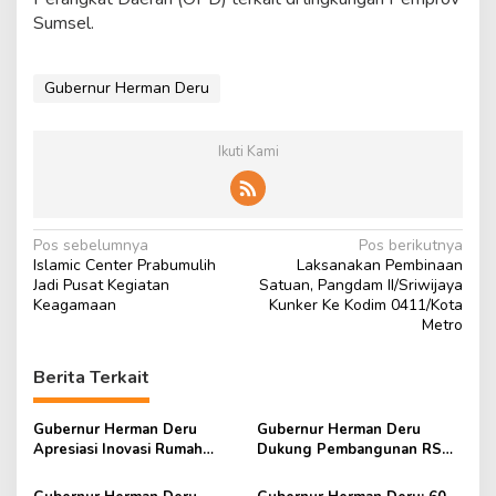
Sumsel.
Gubernur Herman Deru
Ikuti Kami
N
Pos sebelumnya
Pos berikutnya
Islamic Center Prabumulih
Laksanakan Pembinaan
a
Jadi Pusat Kegiatan
Satuan, Pangdam II/Sriwijaya
v
Keagamaan
Kunker Ke Kodim 0411/Kota
Metro
i
g
Berita Terkait
a
s
Gubernur Herman Deru
Gubernur Herman Deru
Apresiasi Inovasi Rumah
Dukung Pembangunan RS
i
PASTI Polres Lahat
Adhyaksa Pertama di Luar
Jakarta