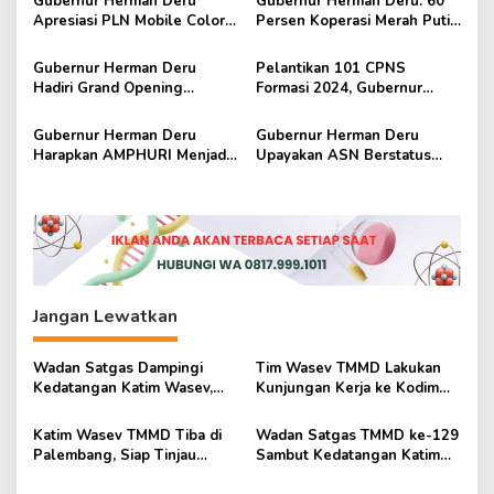
p
Gubernur Herman Deru
Gubernur Herman Deru: 60
Apresiasi PLN Mobile Color
Persen Koperasi Merah Putih
o
Run 2025, Dorong UMKM
di Sumsel Sudah Berjalan
s
dan Gaya Hidup Sehat
Gubernur Herman Deru
Pelantikan 101 CPNS
Hadiri Grand Opening
Formasi 2024, Gubernur
Cabang Baru Kedai Kopi
Herman Deru Tekankan
Rumah Loer Palembang
Integritas dan Pelayanan
Gubernur Herman Deru
Gubernur Herman Deru
Pada Masyarakat
Harapkan AMPHURI Menjadi
Upayakan ASN Berstatus
Referensi Bagi Masyarakat
PPPK di Sumsel
Dalam Memilih Travel
Mendapatkan Uang Jaminan
Perjalanan Umroh dan Haji
Pensiunan Dihari Tua
Jangan Lewatkan
Wadan Satgas Dampingi
Tim Wasev TMMD Lakukan
Kedatangan Katim Wasev,
Kunjungan Kerja ke Kodim
TMMD ke-129 Siap
0418/Palembang
Dievaluasi
Katim Wasev TMMD Tiba di
Wadan Satgas TMMD ke-129
Palembang, Siap Tinjau
Sambut Kedatangan Katim
Pelaksanaan TMMD ke-129
Wasev di Bandara SMB II