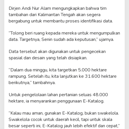
L
Dirjen Andi Nur Alam mengungkapkan bahwa tim
e
w
tambahan dari Kalimantan Tengah akan segera
a
bergabung untuk membantu proses identifikasi data.
t
C
“Tolong beri ruang kepada mereka untuk mengumpulkan
e
data. Targetnya, Senin sudah ada keputusan,” ujarnya.
t
a
k
Data tersebut akan digunakan untuk pengecekan
S
spasial dan desain yang telah disiapkan.
a
w
“Dalam dua minggu, kita targetkan 5.000 hektare
a
rampung. Setelah itu, kita lanjutkan ke 31.600 hektare
h
berikutnya,” tambahnya.
Untuk pengelolaan lahan pertanian seluas 48.000
hektare, ia menyarankan penggunaan E-Katalog.
“Kalau mau aman, gunakan E-Katalog, bukan swakelola.
Swakelola cocok untuk daerah kecil, tapi untuk skala
besar seperti ini, E-Katalog jauh lebih efektif dan cepat,”