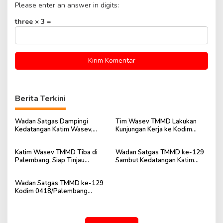
Please enter an answer in digits:
three × 3 =
Berita Terkini
Wadan Satgas Dampingi
Tim Wasev TMMD Lakukan
Kedatangan Katim Wasev,
Kunjungan Kerja ke Kodim
TMMD ke-129 Siap Dievaluasi
0418/Palembang
Katim Wasev TMMD Tiba di
Wadan Satgas TMMD ke-129
Palembang, Siap Tinjau
Sambut Kedatangan Katim
Pelaksanaan TMMD ke-129
Wasev di Bandara SMB II
Kodim 0418
Palembang
Wadan Satgas TMMD ke-129
Kodim 0418/Palembang
Sambut Kedatangan Katim
Wasev di Bandara SMB II