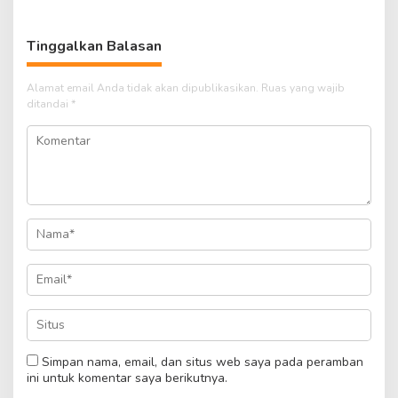
Kodim 0418
Palembang
Tinggalkan Balasan
Alamat email Anda tidak akan dipublikasikan.
Ruas yang wajib
ditandai
*
Simpan nama, email, dan situs web saya pada peramban
ini untuk komentar saya berikutnya.