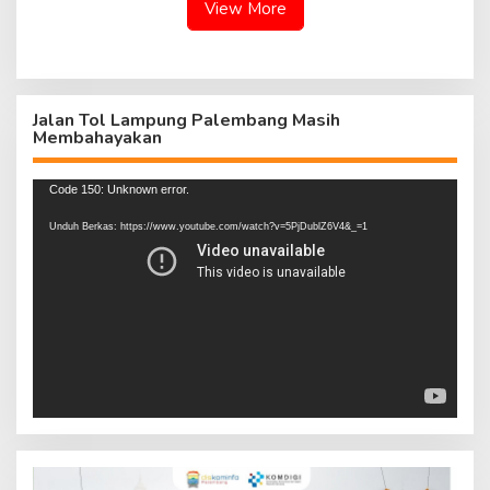
View More
Jalan Tol Lampung Palembang Masih
Membahayakan
Pemutar
Code 150: Unknown error.
Video
Unduh Berkas: https://www.youtube.com/watch?v=5PjDublZ6V4&_=1