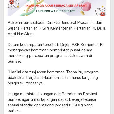
m
s
e
l
D
Rakor ini turut dihadiri Direktur Jenderal Prasarana dan
u
Sarana Pertanian (PSP) Kementerian Pertanian RI, Dr. Ir.
k
Andi Nur Alam.
u
n
g
Dalam kesempatan tersebut, Dirjen PSP Kementan RI
K
menegaskan komitmen pemerintah pusat dalam
e
mendukung percepatan program cetak sawah di
t
Sumsel.
a
h
a
“Hari ini kita tunjukkan komitmen. Tanpa itu, program
n
tidak akan berjalan. Mulai hari ini, tim harus langsung
a
bergerak,” tegasnya.
n
P
Ia juga meminta dukungan dari Pemerintah Provinsi
a
n
Sumsel agar tim di lapangan dapat bekerja leluasa
g
sesuai standar operasional prosedur (SOP) yang
a
berlaku.
n