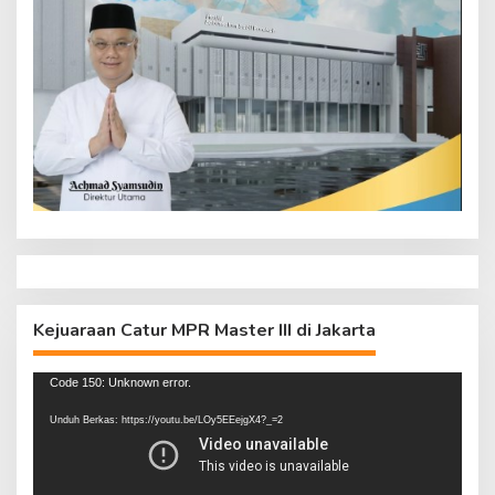
Kejuaraan Catur MPR Master III di Jakarta
Pemutar
Code 150: Unknown error.
Video
Unduh Berkas: https://youtu.be/LOy5EEejgX4?_=2