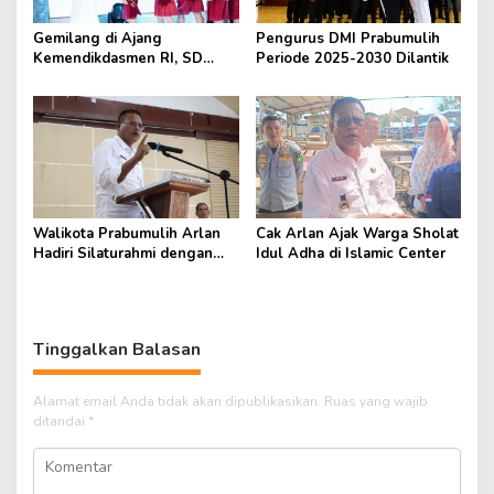
Gemilang di Ajang
Pengurus DMI Prabumulih
Kemendikdasmen RI, SD
Periode 2025-2030 Dilantik
Fransiskus Baturaja Raih Dua
Penghargaan Nasional
Walikota Prabumulih Arlan
Cak Arlan Ajak Warga Sholat
Hadiri Silaturahmi dengan
Idul Adha di Islamic Center
Pengurus Masjid
Tinggalkan Balasan
Alamat email Anda tidak akan dipublikasikan.
Ruas yang wajib
ditandai
*