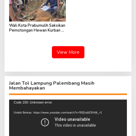
Wali Kota Prabumulih Saksikan
Pemotongan Hewan Kurban di
RSUD
View More
Jalan Tol Lampung Palembang Masih
Membahayakan
Pemutar
Code 150: Unknown error.
Video
Unduh Berkas: https://www.youtube.com/watch?v=5PjDublZ6V4&_=1