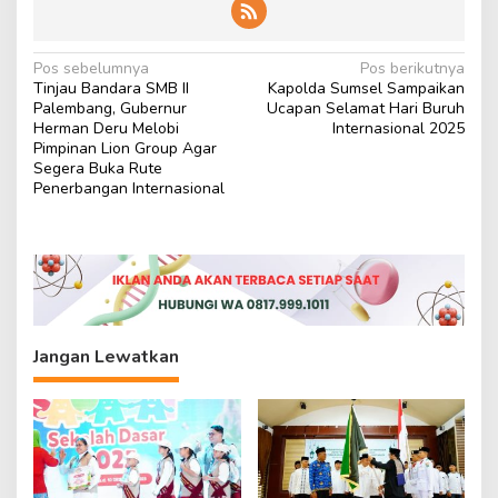
N
Pos sebelumnya
Pos berikutnya
Tinjau Bandara SMB II
Kapolda Sumsel Sampaikan
a
Palembang, Gubernur
Ucapan Selamat Hari Buruh
v
Herman Deru Melobi
Internasional 2025
Pimpinan Lion Group Agar
i
Segera Buka Rute
Penerbangan Internasional
g
a
s
i
p
o
Jangan Lewatkan
s