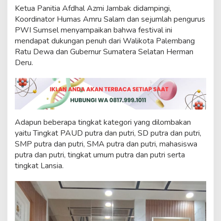
e
Ketua Panitia Afdhal Azmi Jambak didampingi,
n
Koordinator Humas Amru Salam dan sejumlah pengurus
a
PWI Sumsel menyampaikan bahwa festival ini
r
d
mendapat dukungan penuh dari Walikota Palembang
a
Ratu Dewa dan Gubernur Sumatera Selatan Herman
n
Deru.
I
n
d
a
h
d
i
Adapun beberapa tingkat kategori yang dilombakan
R
yaitu Tingkat PAUD putra dan putri, SD putra dan putri,
u
SMP putra dan putri, SMA putra dan putri, mahasiswa
m
putra dan putri, tingkat umum putra dan putri serta
a
h
tingkat Lansia.
D
i
n
a
s
W