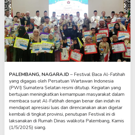
s
t
i
v
a
l
B
a
c
a
A
l
-
F
PALEMBANG, NAGARA.ID
– Festival Baca Al-Fatihah
a
yang digagas oleh Persatuan Wartawan Indonesia
t
(PWI) Sumatera Selatan resmi ditutup. Kegiatan yang
i
bertujuan meningkatkan kemampuan masyarakat dalam
h
a
membaca surat Al-Fatihah dengan benar dan indah ini
h
mendapat apresiasi luas dan direncanakan akan digelar
y
kembali di tingkat provinsi, penutupan Festival ini di
a
laksanakan di Rumah Dinas walikota Palembang, Kamis
n
g
(1/5/2025) siang.
B