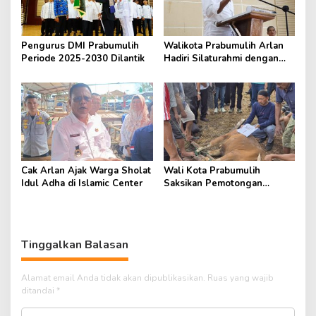
Pengurus DMI Prabumulih
Walikota Prabumulih Arlan
Periode 2025-2030 Dilantik
Hadiri Silaturahmi dengan
Pengurus Masjid
Cak Arlan Ajak Warga Sholat
Wali Kota Prabumulih
Idul Adha di Islamic Center
Saksikan Pemotongan
Hewan Kurban di RSUD
Tinggalkan Balasan
Alamat email Anda tidak akan dipublikasikan.
Ruas yang wajib
ditandai
*