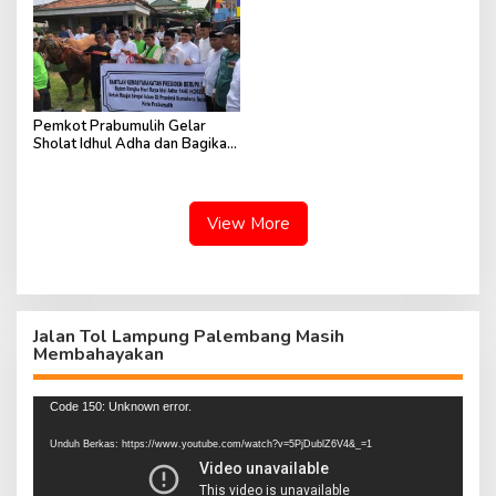
Pemkot Prabumulih Gelar
Sholat Idhul Adha dan Bagikan
Daging Kurban dari Presiden
View More
Jalan Tol Lampung Palembang Masih
Membahayakan
Pemutar
Code 150: Unknown error.
Video
Unduh Berkas: https://www.youtube.com/watch?v=5PjDublZ6V4&_=1