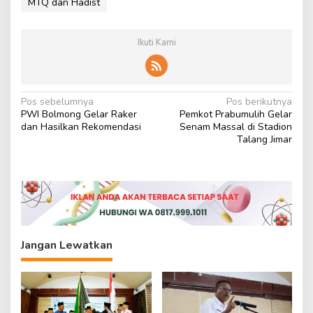
MTQ dan Hadist
Ikuti Kami
N
Pos sebelumnya
Pos berikutnya
PWI Bolmong Gelar Raker
Pemkot Prabumulih Gelar
a
dan Hasilkan Rekomendasi
Senam Massal di Stadion
v
Talang Jimar
i
g
a
s
i
Jangan Lewatkan
p
o
s