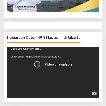
Kejuaraan Catur MPR Master III di Jakarta
Pemutar
Code 150: Unknown error.
Video
Unduh Berkas: https://youtu.be/LOy5EEejgX4?_=2