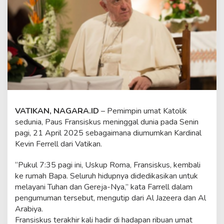
k
u
s
M
e
n
i
n
g
g
a
l
VATIKAN, NAGARA.ID
– Pemimpin umat Katolik
p
a
sedunia, Paus Fransiskus meninggal dunia pada Senin
d
pagi, 21 April 2025 sebagaimana diumumkan Kardinal
a
Kevin Ferrell dari Vatikan.
U
s
“Pukul 7:35 pagi ini, Uskup Roma, Fransiskus, kembali
i
a
ke rumah Bapa. Seluruh hidupnya didedikasikan untuk
8
melayani Tuhan dan Gereja-Nya,” kata Farrell dalam
8
pengumuman tersebut, mengutip dari Al Jazeera dan Al
T
Arabiya.
a
Fransiskus terakhir kali hadir di hadapan ribuan umat
h