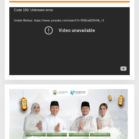
Pemutar
Code 150: Unknown error.
Video
Unduh Berkas: https://www.youtube.com/watch?v=5PjDublZ6V4&_=1