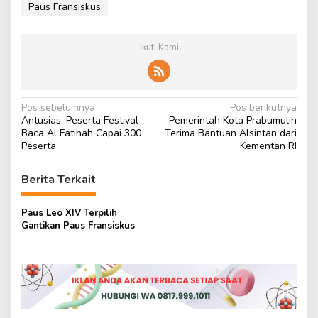
Paus Fransiskus
Ikuti Kami
N
Pos sebelumnya
Pos berikutnya
Antusias, Peserta Festival
Pemerintah Kota Prabumulih
a
Baca Al Fatihah Capai 300
Terima Bantuan Alsintan dari
v
Peserta
Kementan RI
i
Berita Terkait
g
a
Paus Leo XIV Terpilih
s
Gantikan Paus Fransiskus
i
p
o
s