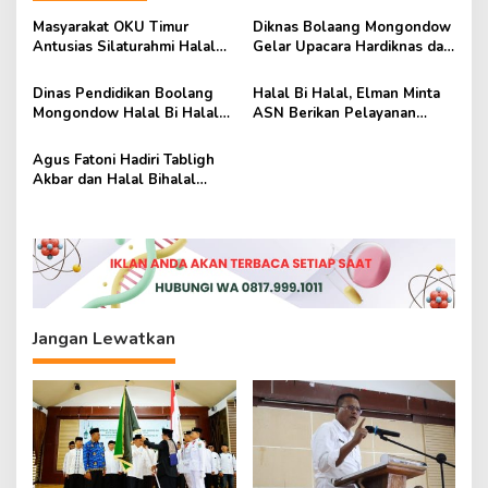
g
Masyarakat OKU Timur
Diknas Bolaang Mongondow
a
Antusias Silaturahmi Halal
Gelar Upacara Hardiknas dan
s
Bihalal Bersama Gubernur
Halal Bi Halal
Herman Deru
Dinas Pendidikan Boolang
Halal Bi Halal, Elman Minta
i
Mongondow Halal Bi Halal
ASN Berikan Pelayanan
p
dan Beri Penghargaan
Terbaik
o
Agus Fatoni Hadiri Tabligh
Akbar dan Halal Bihalal
s
Pegawai Pemprov Sumsel
Jangan Lewatkan