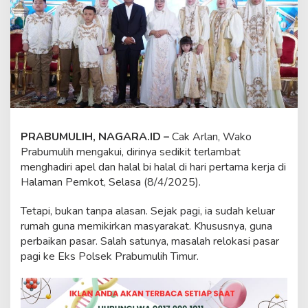
l
B
i
H
a
l
a
l
d
i
P
PRABUMULIH, NAGARA.ID –
Cak Arlan, Wako
e
Prabumulih mengakui, dirinya sedikit terlambat
m
k
menghadiri apel dan halal bi halal di hari pertama kerja di
o
Halaman Pemkot, Selasa (8/4/2025).
t
Tetapi, bukan tanpa alasan. Sejak pagi, ia sudah keluar
rumah guna memikirkan masyarakat. Khususnya, guna
perbaikan pasar. Salah satunya, masalah relokasi pasar
pagi ke Eks Polsek Prabumulih Timur.