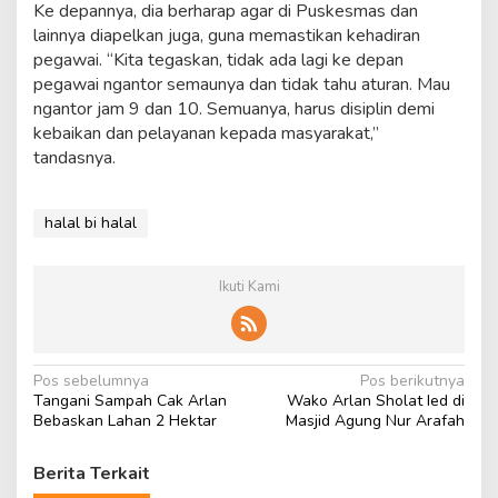
Ke depannya, dia berharap agar di Puskesmas dan
lainnya diapelkan juga, guna memastikan kehadiran
pegawai. “Kita tegaskan, tidak ada lagi ke depan
pegawai ngantor semaunya dan tidak tahu aturan. Mau
ngantor jam 9 dan 10. Semuanya, harus disiplin demi
kebaikan dan pelayanan kepada masyarakat,”
tandasnya.
halal bi halal
Ikuti Kami
N
Pos sebelumnya
Pos berikutnya
Tangani Sampah Cak Arlan
Wako Arlan Sholat Ied di
a
Bebaskan Lahan 2 Hektar
Masjid Agung Nur Arafah
v
i
Berita Terkait