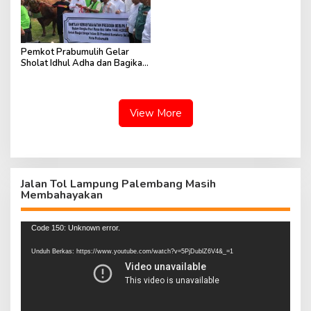
Pemkot Prabumulih Gelar
Sholat Idhul Adha dan Bagikan
Daging Kurban dari Presiden
View More
Jalan Tol Lampung Palembang Masih
Membahayakan
Pemutar
Code 150: Unknown error.
Video
Unduh Berkas: https://www.youtube.com/watch?v=5PjDublZ6V4&_=1