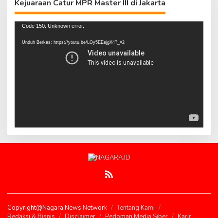
Kejuaraan Catur MPR Master III di Jakarta
Pemutar
Code 150: Unknown error.
Video
Unduh Berkas: https://youtu.be/LOy5EEejgX4?_=2
Copyright@Nagara News Network
Tentang Kami
Redaksi & Bisnis
Disclaimer
Pedoman Media Siber
Karir