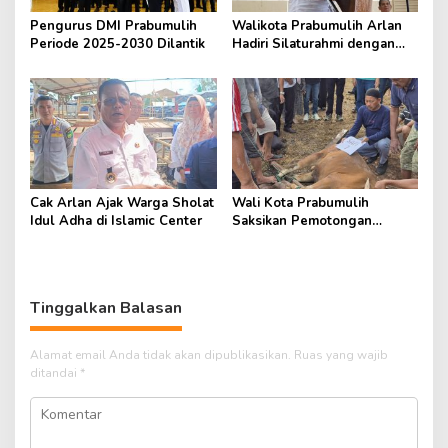
Pengurus DMI Prabumulih
Walikota Prabumulih Arlan
Periode 2025-2030 Dilantik
Hadiri Silaturahmi dengan
Pengurus Masjid
Cak Arlan Ajak Warga Sholat
Wali Kota Prabumulih
Idul Adha di Islamic Center
Saksikan Pemotongan
Hewan Kurban di RSUD
Tinggalkan Balasan
Alamat email Anda tidak akan dipublikasikan.
Ruas yang wajib
ditandai
*