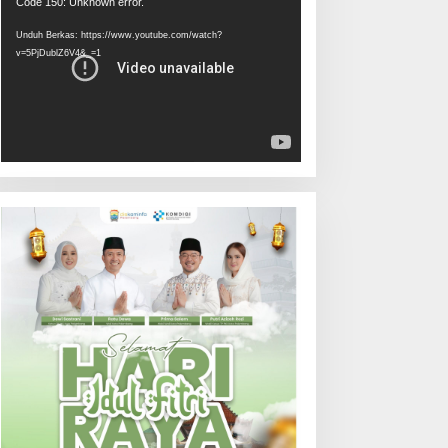
Pemutar
Code 150: Unknown error.
Video
Unduh Berkas: https://www.youtube.com/watch?
v=5PjDublZ6V4&_=1