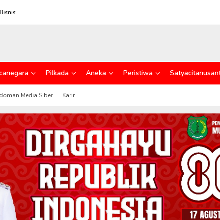
Bisnis
canegara
Pilkada
Aneka
Peristiwa
Satyacitanusan
doman Media Siber
Karir