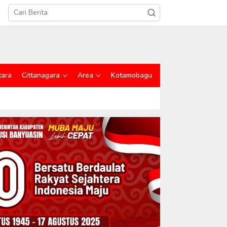
tara
Cittanagara
Area
Kotamobagu