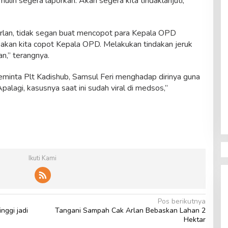
ih segera laporkan. Akan segera kita tindaklanjuti,”
Arlan, tidak segan buat mencopot para Kepala OPD
, akan kita copot Kepala OPD. Melakukan tindakan jeruk
an,” terangnya.
eminta Plt Kadishub, Samsul Feri menghadap dirinya guna
alagi, kasusnya saat ini sudah viral di medsos,”
Ikuti Kami
Pos berikutnya
nggi jadi
Tangani Sampah Cak Arlan Bebaskan Lahan 2
Hektar