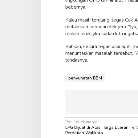
lingkungan OPD di Pemkot Prabumul
bebernya.
Kalau masih terulang, tegas Cak 
melakukan sebagai efek jera. “Iya
makan jeruk, jika sudah kita ingatk
Bahkan, secara tegas usai apel, m
menuntaskan masalah tersebut. “Ap
tandasnya.
penyunatan BBM
N
Pos sebelumnya
LPG Dijual di Atas Harga Eceran Terti
a
Perhatian Walikota