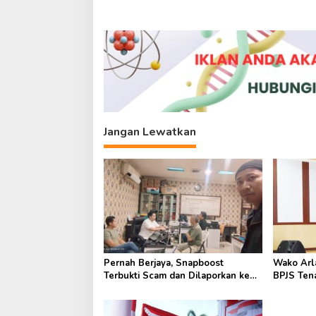
v
i
g
a
s
i
p
Jangan Lewatkan
o
s
Pernah Berjaya, Snapboost
Wako Arl
Terbukti Scam dan Dilaporkan ke
BPJS Ten
Polda