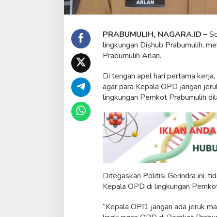
a
n
g
B
PRABUMULIH, NAGARA.ID –
So
B
lingkungan Dishub Prabumulih, me
M
Prabumulih Arlan.
Di tengah apel hari pertama kerja
agar para Kepala OPD jangan jeruk
lingkungan Pemkot Prabumulih dil
Ditegaskan Politisi Gerindra ini,
Kepala OPD di lingkungan Pemkot
“Kepala OPD, jangan ada jeruk mak