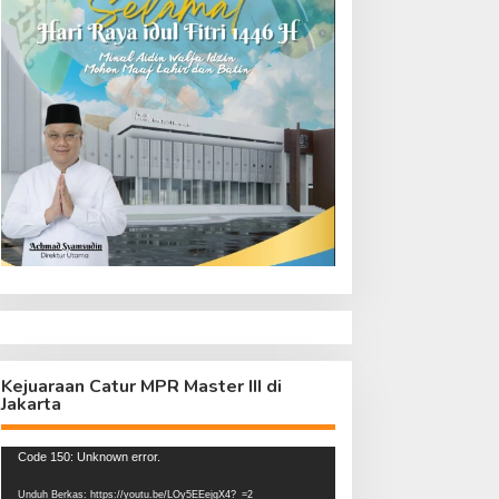
Kejuaraan Catur MPR Master III di
Jakarta
Pemutar
Code 150: Unknown error.
Video
Unduh Berkas: https://youtu.be/LOy5EEejgX4?_=2