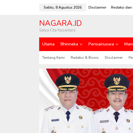
L
e
Sabtu, 8 Agustus 2026
Disclaimer
Redaksi dan 
w
a
NAGARA.ID
t
i
Satya Cita Nusantara
k
e
Utama
Bhinneka
Perisainuswa
Man
k
o
n
Tentang Kami
Redaksi & Bisnis
Disclaimer
Pe
t
e
n