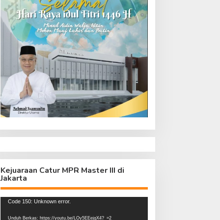
Kejuaraan Catur MPR Master III di
Jakarta
Pemutar
Code 150: Unknown error.
Video
Unduh Berkas: https://youtu.be/LOy5EEejgX4?_=2