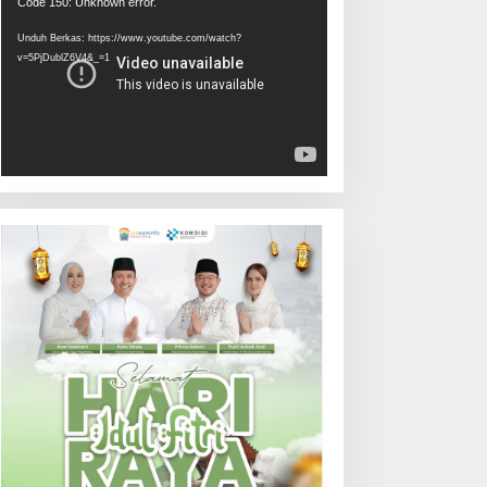
Pemutar
Code 150: Unknown error.
Video
Unduh Berkas: https://www.youtube.com/watch?
v=5PjDublZ6V4&_=1