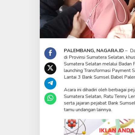
u
n
c
h
i
n
g
T
r
PALEMBANG, NAGARA.ID
– Da
a
di Provinsi Sumatera Selatan, khu
n
Sumatera Selatan melalui Badan 
s
f
launching Transformasi Payment 
o
Lantai 3 Bank Sumsel Babel Pale
r
m
Acara ini dihadiri oleh berbagai 
a
Sumatera Selatan, Ratu Tenny Le
s
i
serta jajaran pejabat Bank Sums
P
tamu undangan lainnya.
a
y
m
e
n