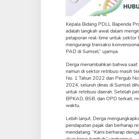
t
S
y
s
Kepala Bidang PDLL Bapenda Prov
t
adalah langkah awal dalam mengi
e
pelaporan real-time untuk sektor R
m
d
mengurangi transaksi konvensional
a
PAD di Sumsel,” ujarnya.
n
R
Derga menambahkan bahwa saat ini
e
namun di sektor retribusi masih 
a
l
No. 1 Tahun 2022 dan Pergub No
t
2024, seluruh dinas di Sumsel d
i
untuk retribusi daerah. Setelah p
m
BPKAD, BSB, dan OPD terkait, menj
e
waktu.
R
e
p
Lebih lanjut, Derga mengungkapk
o
pendapatan pajak dan berharap re
r
mendatang. “Kami berharap dengan 
t