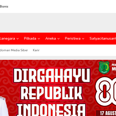
Bisnis
canegara
Pilkada
Aneka
Peristiwa
Satyacitanusan
doman Media Siber
Karir