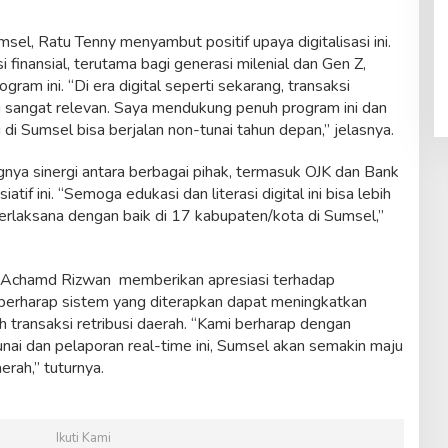
l, Ratu Tenny menyambut positif upaya digitalisasi ini.
i finansial, terutama bagi generasi milenial dan Gen Z,
am ini. “Di era digital seperti sekarang, transaksi
ng sangat relevan. Saya mendukung penuh program ini dan
 di Sumsel bisa berjalan non-tunai tahun depan,” jelasnya.
nya sinergi antara berbagai pihak, termasuk OJK dan Bank
tif ini. “Semoga edukasi dan literasi digital ini bisa lebih
 terlaksana dengan baik di 17 kabupaten/kota di Sumsel,”
 Achamd Rizwan memberikan apresiasi terhadap
a berharap sistem yang diterapkan dapat meningkatkan
ransaksi retribusi daerah. “Kami berharap dengan
ai dan pelaporan real-time ini, Sumsel akan semakin maju
rah,” tuturnya.
Ikuti Kami