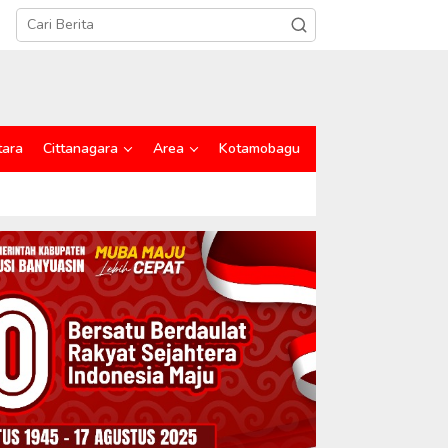
tara
Cittanagara
Area
Kotamobagu