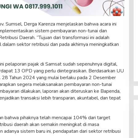
. Sumsel, Derga Karenza menjelaskan bahwa acara ini
mplementasikan sistem pembayaran non-tunai dan
etribusi Daerah. “Tujuan dari transformasi ini adalah
 dalam sektor retribusi dan pada akhirnya meningkatkan
 pelaporan pajak di Samsat sudah sepenuhnya digital,
terdapat 13 OPD yang perlu diintegrasikan. Berdasarkan UU
. 28 Tahun 2024 yang mulai berlaku pada 2 Desember
iharapkan segera melaksanakan pembayaran non-tunai
embayaran dilakukan, laporan akan diteruskan ke Bapenda,
adikan transaksi lebih transparan, akuntabel, dan tepat
an bahwa pihaknya telah mencapai 104% dari target
tribusi daerah akan semakin meningkat di masa
adanya sistem baru ini, pendapatan dari sektor retribusi