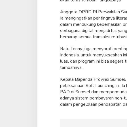
akan terus tumbuh,” ungkapnya.
Anggota DPRD RI Perwakilan Sumse
Ia mengingatkan pentingnya literas
dalam mendukung keberhasilan progr
serbaguna digital menjadi hal ya
berharap semua transaksi retribusi
Ratu Tenny juga menyoroti penting
Indonesia, untuk menyukseskan inisia
luas, dan program ini bisa segera
tambahnya.
Kepala Bapenda Provinsi Sumsel,
pelaksanaan Soft Launching ini. I
PAD di Sumsel dan mempermudah t
adanya sistem pembayaran non-tun
dalam pengelolaan pendapatan dae