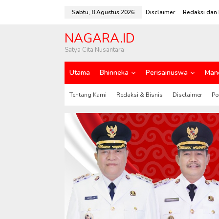
L
e
Sabtu, 8 Agustus 2026
Disclaimer
Redaksi dan 
w
a
NAGARA.ID
t
i
Satya Cita Nusantara
k
e
Utama
Bhinneka
Perisainuswa
Man
k
o
n
Tentang Kami
Redaksi & Bisnis
Disclaimer
Pe
t
e
n