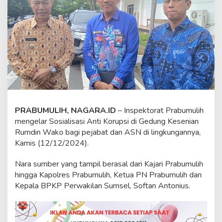
m
u
l
i
h
S
o
s
i
a
l
i
PRABUMULIH, NAGARA.ID
– Inspektorat Prabumulih
s
a
mengelar Sosialisasi Anti Korupsi di Gedung Kesenian
s
Rumdin Wako bagi pejabat dan ASN di lingkungannya,
i
Kamis (12/12/2024).
k
a
Nara sumber yang tampil berasal dari Kajari Prabumulih
n
A
hingga Kapolres Prabumulih, Ketua PN Prabumulih dan
n
Kepala BPKP Perwakilan Sumsel, Softan Antonius.
t
i
K
o