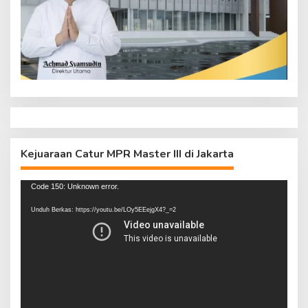
Kejuaraan Catur MPR Master III di Jakarta
Pemutar
Code 150: Unknown error.
Video
Unduh Berkas: https://youtu.be/LOy5EEejgX4?_=2