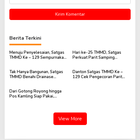
Berita Terkini
Menuju Penyelesaian, Satgas
Hari ke-25 TMMD, Satgas
TMMD Ke – 129 Sempurnakan
Perkuat Parit Samping
Lingkungan Mushola Baitul
Mushola Baitul Maghfurin
Maghfurin
Tak Hanya Bangunan, Satgas
Danton Satgas TMMD Ke –
TMMD Benahi Drainase
129 Cek Pengecoran Parit
Mushola Baitul Maghfurin
Mushola Baitul Maghfurin
Dari Gotong Royong hingga
Pos Kamling Siap Pakai,
Semangat TMMD Terasa di
Talang Jambe
View More