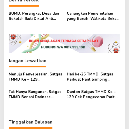
Berita Terkait
g
a
BUMD, Perangkat Desa dan
Canangkan Pemerintahan
s
Sekolah Ikuti Diklat Anti
yang Bersih, Walikota Bekasi
Korupsi
Teken Komitmen Bersama
i
Anti Korupsi
p
o
s
Jangan Lewatkan
Menuju Penyelesaian, Satgas
Hari ke-25 TMMD, Satgas
TMMD Ke – 129
Perkuat Parit Samping
Sempurnakan Lingkungan
Mushola Baitul Maghfurin
Mushola Baitul Maghfurin
Tak Hanya Bangunan, Satgas
Danton Satgas TMMD Ke –
TMMD Benahi Drainase
129 Cek Pengecoran Parit
Mushola Baitul Maghfurin
Mushola Baitul Maghfurin
Tinggalkan Balasan