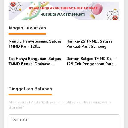
Jangan Lewatkan
Menuju Penyelesaian, Satgas
Hari ke-25 TMMD, Satgas
TMMD Ke – 129
Perkuat Parit Samping
Sempurnakan Lingkungan
Mushola Baitul Maghfurin
Mushola Baitul Maghfurin
Tak Hanya Bangunan, Satgas
Danton Satgas TMMD Ke –
TMMD Benahi Drainase
129 Cek Pengecoran Parit
Mushola Baitul Maghfurin
Mushola Baitul Maghfurin
Tinggalkan Balasan
Alamat email Anda tidak akan dipublikasikan.
Ruas yang wajib
ditandai
*