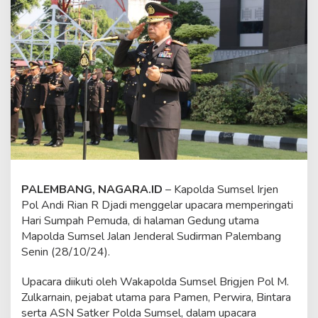
e
l
P
i
m
p
i
n
U
p
a
c
a
r
a
PALEMBANG, NAGARA.ID
– Kapolda Sumsel Irjen
M
Pol Andi Rian R Djadi menggelar upacara memperingati
e
Hari Sumpah Pemuda, di halaman Gedung utama
m
Mapolda Sumsel Jalan Jenderal Sudirman Palembang
p
e
Senin (28/10/24).
r
i
Upacara diikuti oleh Wakapolda Sumsel Brigjen Pol M.
n
Zulkarnain, pejabat utama para Pamen, Perwira, Bintara
g
serta ASN Satker Polda Sumsel, dalam upacara
a