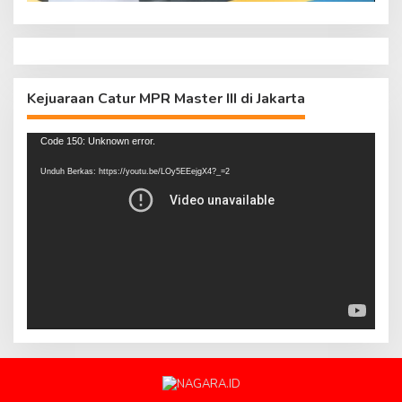
Kejuaraan Catur MPR Master III di Jakarta
Pemutar
Code 150: Unknown error.
Video
Unduh Berkas: https://youtu.be/LOy5EEejgX4?_=2