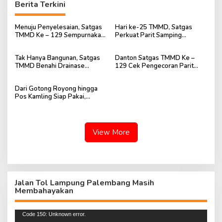
Berita Terkini
Menuju Penyelesaian, Satgas
Hari ke-25 TMMD, Satgas
TMMD Ke – 129 Sempurnakan
Perkuat Parit Samping
Lingkungan Mushola Baitul
Mushola Baitul Maghfurin
Maghfurin
Tak Hanya Bangunan, Satgas
Danton Satgas TMMD Ke –
TMMD Benahi Drainase
129 Cek Pengecoran Parit
Mushola Baitul Maghfurin
Mushola Baitul Maghfurin
Dari Gotong Royong hingga
Pos Kamling Siap Pakai,
Semangat TMMD Terasa di
Talang Jambe
View More
Jalan Tol Lampung Palembang Masih
Membahayakan
Pemutar
Code 150: Unknown error.