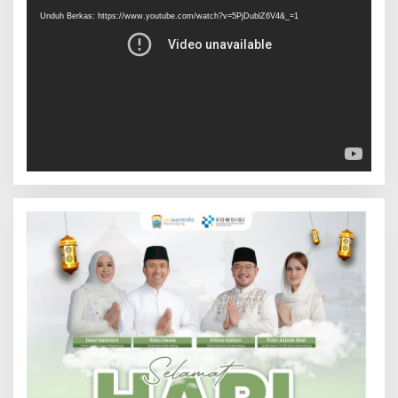
Video
Unduh Berkas: https://www.youtube.com/watch?v=5PjDublZ6V4&_=1