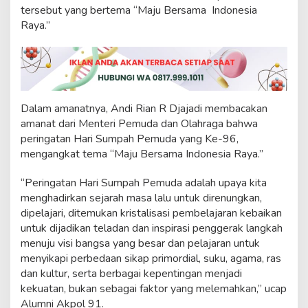
t
tersebut yang bertema “Maju Bersama Indonesia
i
Raya.”
H
a
r
i
S
u
m
Dalam amanatnya, Andi Rian R Djajadi membacakan
p
amanat dari Menteri Pemuda dan Olahraga bahwa
a
peringatan Hari Sumpah Pemuda yang Ke-96,
h
mengangkat tema “Maju Bersama Indonesia Raya.”
P
e
m
“Peringatan Hari Sumpah Pemuda adalah upaya kita
u
menghadirkan sejarah masa lalu untuk direnungkan,
d
dipelajari, ditemukan kristalisasi pembelajaran kebaikan
a
untuk dijadikan teladan dan inspirasi penggerak langkah
menuju visi bangsa yang besar dan pelajaran untuk
menyikapi perbedaan sikap primordial, suku, agama, ras
dan kultur, serta berbagai kepentingan menjadi
kekuatan, bukan sebagai faktor yang melemahkan,” ucap
Alumni Akpol 91.