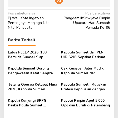
N
Pos sebelumnya
Pos berikutnya
Pj Wali Kota Ingatkan
Pangdam II/Sriwijaya Pimpin
a
Pentingnya Menjaga Nilai-
Upacara Hari Sumpah
v
Nilai Pancasila
Pemuda Ke-96
i
Berita Terkait
g
a
Lulus PLCLP 2026, 100
Kapolda Sumsel dan PLN
s
Pemuda Sumsel Siap
UID S2JB Sepakat Perkuat
Berkarya, Berwirausaha Dan
Pengamanan Infrastruktur
i
Mengabdi untuk Negeri
Ketenagalistrikan ⠀
Kapolda Sumsel Dorong
Cek Kesiapan Jalur Mudik,
p
Pengawasan Ketat Senjata
Kapolda Sumsel dan
Api Saat Terima Audensi
Forkopimda Tekankan
o
Perbakin
Komitmen Mudik Aman dan
Jelang Operasi Ketupat Musi
Kapolda Sumsel : Muliakan
s
Nyaman
2026, Kapolda Sumsel
Profesi Kepolisian dengan
Perkuat Soliditas Daerah di
Pengabdian Nyata
Banyuasin
Kapolri Kunjungi SPPG
Kapolri Pimpin Apel 5.000
Paakri Polda Sumsel,
Ojol dan Buruh di Palembang
Relawan Terima Tali Asih