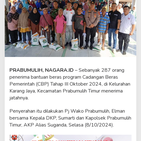
J
a
y
a
K
e
m
b
a
l
i
N
PRABUMULIH, NAGARA.ID
– Sebanyak 287 orang
i
k
penerima bantuan beras program Cadangan Beras
m
Pemerintah (CBP) Tahap III Oktober 2024, di Kelurahan
a
Karang Jaya, Kecamatan Prabumulih Timur menerima
t
jatahnya.
i
B
e
Penyerahan itu dilakukan Pj Wako Prabumulih, Elman
r
bersama Kepala DKP, Sumarti dan Kapolsek Prabumulih
a
Timur, AKP Alias Suganda, Selasa (8/10/2024).
s
P
r