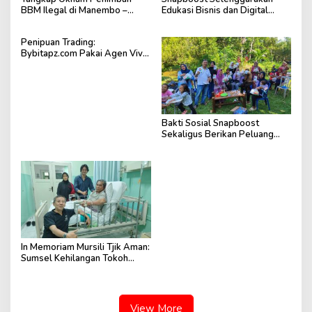
BBM Ilegal di Manembo –
Edukasi Bisnis dan Digital
Nembo
Lewat Seminar
Penipuan Trading:
Bybitapz.com Pakai Agen Vivii,
CMC, Pakai Website Scam
FX11111.com
Bakti Sosial Snapboost
Sekaligus Berikan Peluang
Hasilkan Uang
In Memoriam Mursili Tjik Aman:
Sumsel Kehilangan Tokoh
Catur yang Tegas dan
Berdedikasi
View More