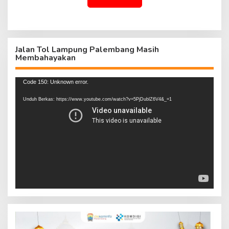
Jalan Tol Lampung Palembang Masih
Membahayakan
Pemutar
Code 150: Unknown error.
Video
Unduh Berkas: https://www.youtube.com/watch?v=5PjDublZ6V4&_=1