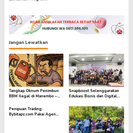
s
Cadangan Bantuan Pangan
i
Beras Pemerintah
p
o
s
Jangan Lewatkan
Tangkap Oknum Penimbun
Snapboost Selenggarakan
BBM Ilegal di Manembo –
Edukasi Bisnis dan Digital
Nembo
Lewat Seminar
Penipuan Trading:
Bybitapz.com Pakai Agen
Vivii, CMC, Pakai Website
Scam FX11111.com