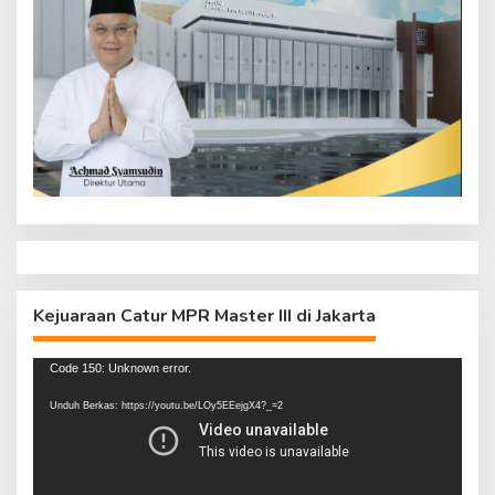
Kejuaraan Catur MPR Master III di Jakarta
Pemutar
Code 150: Unknown error.
Video
Unduh Berkas: https://youtu.be/LOy5EEejgX4?_=2