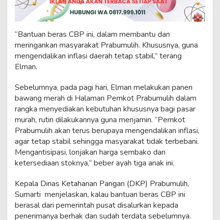
o
g
r
a
“Bantuan beras CBP ini, dalam membantu dan
m
meringankan masyarakat Prabumulih. Khususnya, guna
C
mengendalikan inflasi daerah tetap stabil,” terang
B
Elman.
P
T
a
Sebelumnya, pada pagi hari, Elman melakukan panen
h
bawang merah di Halaman Pemkot Prabumulih dalam
a
rangka menyediakan kebutuhan khususnya bagi pasar
p
murah, rutin dilakukannya guna menjamin. “Pemkot
I
I
Prabumulih akan terus berupaya mengendalikan inflasi,
I
agar tetap stabil sehingga masyarakat tidak terbebani.
Mengantisipasi, lonjakan harga sembako dan
ketersediaan stoknya,” beber ayah tiga anak ini.
Kepala Dinas Ketahanan Pangan (DKP) Prabumulih,
Sumarti menjelaskan, kalau bantuan beras CBP ini
berasal dari pemerintah pusat disalurkan kepada
penerimanya berhak dan sudah terdata sebelumnya.