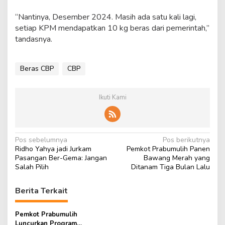
“Nantinya, Desember 2024. Masih ada satu kali lagi,
setiap KPM mendapatkan 10 kg beras dari pemerintah,”
tandasnya.
Beras CBP
CBP
Ikuti Kami
N
Pos sebelumnya
Pos berikutnya
Ridho Yahya jadi Jurkam
Pemkot Prabumulih Panen
a
Pasangan Ber-Gema: Jangan
Bawang Merah yang
v
Salah Pilih
Ditanam Tiga Bulan Lalu
i
Berita Terkait
g
a
Pemkot Prabumulih
Luncurkan Program