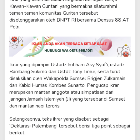
r
Kawan-Kawan Guritan’ yang bermakna silaturahmi
S
teman teman komunitas Guritan tersebut
e
diselenggarakan oleh BNPT RI bersama Densus 88 AT
t
i
Polri.
a
k
e
P
a
n
Ikrar yang dipimpin Ustadz Imtiham Asy Syaf’i, ustadz
g
k
Bambang Sukirno dan Ustdz Tony Timur, serta turut
u
disaksikan oleh Wakapolda Sumsel Brigjen Zulkarnain
a
dan Kabid Humas Kombes Sunarto. Pengucap ikrar
n
merupakan mantan anggota atau simpatisan dari
N
jaringan Jamaah Islamiyah (JI) yang tersebar di Sumsel
K
R
dan mantan napi teroris.
I
Selengkapnya, teks ikrar yang disebut sebagai
‘Deklarasi Palembang’ tersebut berisi tiga point sebagai
berikut.