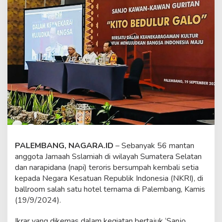
a
m
a
a
h
I
s
l
a
m
i
a
h
d
i
S
PALEMBANG, NAGARA.ID
– Sebanyak 56 mantan
u
m
anggota Jamaah Sslamiah di wilayah Sumatera Selatan
s
dan narapidana (napi) teroris bersumpah kembali setia
e
kepada Negara Kesatuan Republik Indonesia (NKRI), di
l
ballroom salah satu hotel ternama di Palembang, Kamis
I
(19/9/2024).
k
r
a
Ikrar yang dikemas dalam kegiatan bertajuk ‘Sanjo