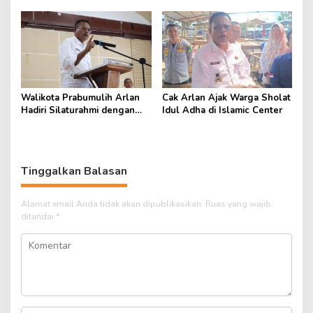
Penghargaan Nasional
Walikota Prabumulih Arlan
Cak Arlan Ajak Warga Sholat
Hadiri Silaturahmi dengan
Idul Adha di Islamic Center
Pengurus Masjid
Tinggalkan Balasan
Alamat email Anda tidak akan dipublikasikan.
Ruas yang wajib
ditandai
*