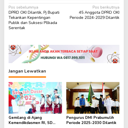
N
Pos sebelumnya
Pos berikutnya
DPRD OKI Dilantik, Pj Bupati
45 Anggota DPRD OKI
a
Tekankan Kepentingan
Periode 2024-2029 Dilantik
v
Publik dan Suksesi Pllkada
Serentak
i
g
a
s
i
p
Jangan Lewatkan
o
s
Gemilang di Ajang
Pengurus DMI Prabumulih
Kemendikdasmen RI, SD
Periode 2025-2030 Dilantik
Fransiskus Baturaja Raih Dua