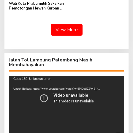
Wali Kota Prabumulih Saksikan
Pemotongan Hewan Kurban di
RSUD
View More
Jalan Tol Lampung Palembang Masih
Membahayakan
Pemutar
Code 150: Unknown error.
Video
Unduh Berkas: https://www.youtube.com/watch?v=5PjDublZ6V4&_=1