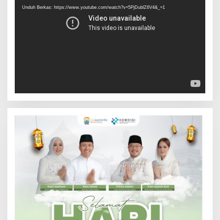
Unduh Berkas: https://www.youtube.com/watch?v=5PjDublZ6V4&_=1