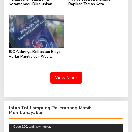
Kotamobagu Dikeluhkan
Rapikan Taman Kota
Masyarakat
JSC Akhirnya Bebaskan Biaya
Parkir Panitia dan Wasit
Proprov Korpri
View More
Jalan Tol Lampung Palembang Masih
Membahayakan
Pemutar
Code 150: Unknown error.
Video