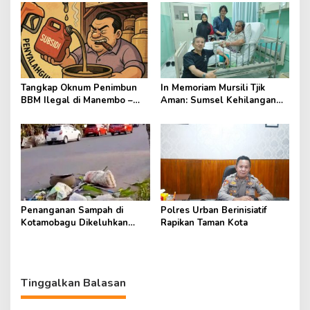
Tangkap Oknum Penimbun
In Memoriam Mursili Tjik
BBM Ilegal di Manembo –
Aman: Sumsel Kehilangan
Nembo
Tokoh Catur yang Tegas dan
Berdedikasi
Penanganan Sampah di
Polres Urban Berinisiatif
Kotamobagu Dikeluhkan
Rapikan Taman Kota
Masyarakat
Tinggalkan Balasan