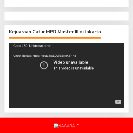
Kejuaraan Catur MPR Master III di Jakarta
Pemutar
Code 150: Unknown error.
Video
Unduh Berkas: https://youtu.be/LOy5EEejgX4?_=2