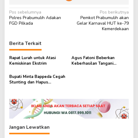
N
Pos sebelumnya
Pos berikutnya
Polres Prabumulih Adakan
Pemkot Prabumulih akan
a
FGD Pilkada
Gelar Karnaval HUT ke-79
v
Kemerdekaan
i
Berita Terkait
g
a
Rapat Lurah untuk Atasi
Agus Fatoni Beberkan
s
Kemiskinan Ekstrim
Keberhasilan Tangani
Kemiskinan Ekstrem di
i
Sumsel
Bupati Minta Bappeda Cegah
p
Stunting dan Hapus
Kemiskinan Ekstrem
o
s
Jangan Lewatkan