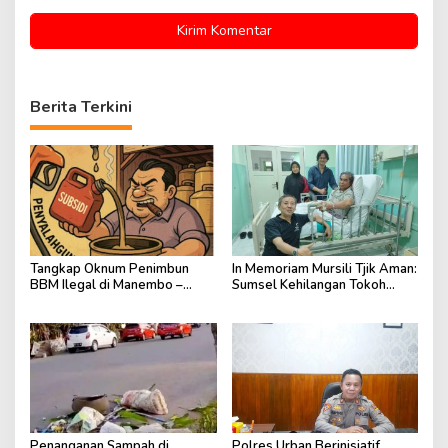
Berita Terkini
Tangkap Oknum Penimbun
In Memoriam Mursili Tjik Aman:
BBM Ilegal di Manembo –
Sumsel Kehilangan Tokoh
Nembo
Catur yang Tegas dan
Berdedikasi
Penanganan Sampah di
Polres Urban Berinisiatif