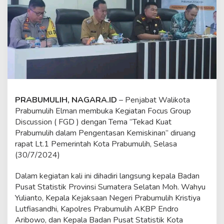
g
e
n
t
a
s
a
n
K
e
m
PRABUMULIH, NAGARA.ID
– Penjabat Walikota
i
Prabumulih Elman membuka Kegiatan Focus Group
s
k
Discussion ( FGD ) dengan Tema ”Tekad Kuat
i
Prabumulih dalam Pengentasan Kemiskinan” diruang
n
rapat Lt.1 Pemerintah Kota Prabumulih, Selasa
a
(30/7/2024)
n
Dalam kegiatan kali ini dihadiri langsung kepala Badan
Pusat Statistik Provinsi Sumatera Selatan Moh. Wahyu
Yulianto, Kepala Kejaksaan Negeri Prabumulih Kristiya
Lutfiasandhi, Kapolres Prabumulih AKBP Endro
Aribowo, dan Kepala Badan Pusat Statistik Kota