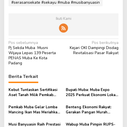
#serasansekate #sekayu #muba #musibanyuasin
Ikuti Kami
N
Pos sebelumnya
Pos berikutnya
Pj Sekda Muba Musni
Kejari OKI Dampingi Disdag
a
Wijaya Lepas 139 Peserta
Revitalisasi Pasar Rakyat
v
PENAS Muba Ke Kota
Padang
i
g
Berita Terkait
a
s
Kebut Tuntaskan Sertifikasi
Bupati Muba: Muba Expo
Aset Tanah Milik Pemkab
2025 Perkuat Ekonomi Lokal
i
Muba
dan Tarik Investor
p
Pemkab Muba Gelar Lomba
Benteng Ekonomi Rakyat:
Mancing Ikan Mas Meriahkan
Gerakan Pangan Murah
o
HUT ke-69 Kabupaten Muba
Untuk Atasi Kenaikan Harga
s
Musi Banyuasin Raih Prestasi
Wabup Muba Pimpin RUPS-