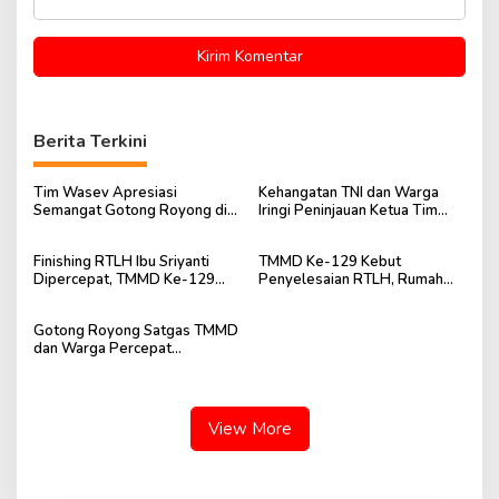
Berita Terkini
Tim Wasev Apresiasi
Kehangatan TNI dan Warga
Semangat Gotong Royong di
Iringi Peninjauan Ketua Tim
Lokasi TMMD Kodim
Wasev TMMD Ke-129
0418/Palembang
Finishing RTLH Ibu Sriyanti
TMMD Ke-129 Kebut
Dipercepat, TMMD Ke-129
Penyelesaian RTLH, Rumah
Wujudkan Harapan Warga
Ibu Sriyanti Kini Semakin Layak
Huni
Gotong Royong Satgas TMMD
dan Warga Percepat
Penyelesaian RTLH Ibu
Sriyanti
View More