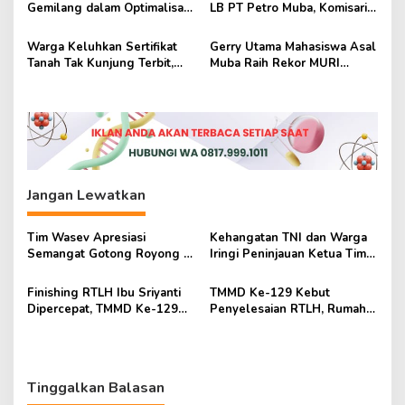
Gemilang dalam Optimalisasi
LB PT Petro Muba, Komisaris
Universal Coverage
dan Direksi Baru Resmi
Jamsostek 2025
Disahkan
Warga Keluhkan Sertifikat
Gerry Utama Mahasiswa Asal
Tanah Tak Kunjung Terbit,
Muba Raih Rekor MURI
DPRD Muba Gelar Rapat
sebagai Penjelajah Termuda
Dengar Pendapat
Antartika
Jangan Lewatkan
Tim Wasev Apresiasi
Kehangatan TNI dan Warga
Semangat Gotong Royong di
Iringi Peninjauan Ketua Tim
Lokasi TMMD Kodim
Wasev TMMD Ke-129
0418/Palembang
Finishing RTLH Ibu Sriyanti
TMMD Ke-129 Kebut
Dipercepat, TMMD Ke-129
Penyelesaian RTLH, Rumah
Wujudkan Harapan Warga
Ibu Sriyanti Kini Semakin
Layak Huni
Tinggalkan Balasan