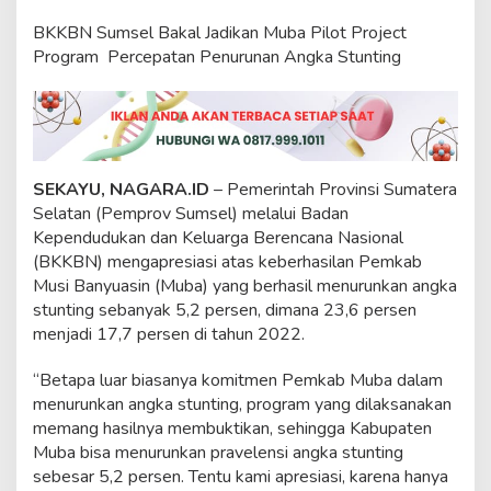
D
a
BKKBN Sumsel Bakal Jadikan Muba Pilot Project
e
Program Percepatan Penurunan Angka Stunting
r
a
h
C
a
p
a
SEKAYU, NAGARA.ID
– Pemerintah Provinsi Sumatera
i
Selatan (Pemprov Sumsel) melalui Badan
a
Kependudukan dan Keluarga Berencana Nasional
n
(BKKBN) mengapresiasi atas keberhasilan Pemkab
T
Musi Banyuasin (Muba) yang berhasil menurunkan angka
e
r
stunting sebanyak 5,2 persen, dimana 23,6 persen
t
menjadi 17,7 persen di tahun 2022.
i
n
“Betapa luar biasanya komitmen Pemkab Muba dalam
g
menurunkan angka stunting, program yang dilaksanakan
g
i
memang hasilnya membuktikan, sehingga Kabupaten
P
Muba bisa menurunkan pravelensi angka stunting
e
sebesar 5,2 persen. Tentu kami apresiasi, karena hanya
n