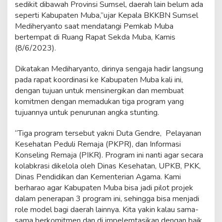
sedikit dibawah Provinsi Sumsel, daerah lain belum ada
u
r
seperti Kabupaten Muba,”ujar Kepala BKKBN Sumsel
u
Mediheryanto saat mendatangi Pemkab Muba
n
bertempat di Ruang Rapat Sekda Muba, Kamis
a
(8/6/2023).
n
A
n
Dikatakan Mediharyanto, dirinya sengaja hadir langsung
g
pada rapat koordinasi ke Kabupaten Muba kali ini,
k
dengan tujuan untuk mensinergikan dan membuat
a
komitmen dengan memadukan tiga program yang
S
tujuannya untuk penurunan angka stunting.
t
u
n
“Tiga program tersebut yakni Duta Gendre, Pelayanan
t
Kesehatan Peduli Remaja (PKPR), dan Informasi
i
Konseling Remaja (PIKR). Program ini nanti agar secara
n
kolabkrasi dikelola oleh Dinas Kesehatan, UPKB, PKK,
g
d
Dinas Pendidikan dan Kementerian Agama. Kami
i
berharao agar Kabupaten Muba bisa jadi pilot projek
S
dalam penerapan 3 program ini, sehingga bisa menjadi
u
role model bagi daerah lainnya. Kita yakin kalau sama-
m
s
sama berkomitmen dan di impelemtasikan dengan baik