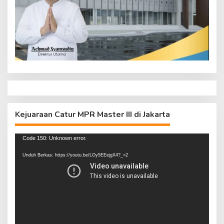
Kejuaraan Catur MPR Master III di Jakarta
Pemutar
Code 150: Unknown error.
Video
Unduh Berkas: https://youtu.be/LOy5EEejgX4?_=2