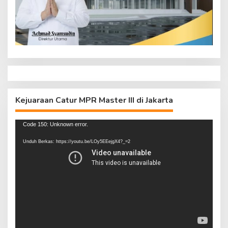
Kejuaraan Catur MPR Master III di Jakarta
Pemutar
Code 150: Unknown error.
Video
Unduh Berkas: https://youtu.be/LOy5EEejgX4?_=2