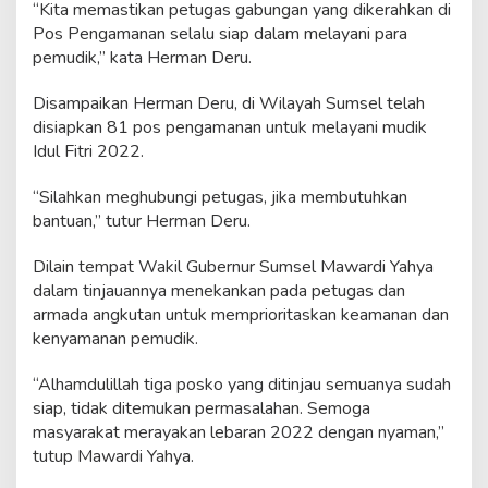
“Kita memastikan petugas gabungan yang dikerahkan di
a
m
Pos Pengamanan selalu siap dalam melayani para
a
pemudik,” kata Herman Deru.
n
a
Disampaikan Herman Deru, di Wilayah Sumsel telah
n
disiapkan 81 pos pengamanan untuk melayani mudik
M
u
Idul Fitri 2022.
d
i
“Silahkan meghubungi petugas, jika membutuhkan
k
bantuan,” tutur Herman Deru.
I
d
Dilain tempat Wakil Gubernur Sumsel Mawardi Yahya
u
l
dalam tinjauannya menekankan pada petugas dan
F
armada angkutan untuk memprioritaskan keamanan dan
i
kenyamanan pemudik.
t
r
“Alhamdulillah tiga posko yang ditinjau semuanya sudah
i
2
siap, tidak ditemukan permasalahan. Semoga
0
masyarakat merayakan lebaran 2022 dengan nyaman,”
2
tutup Mawardi Yahya.
2