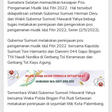
e
Sumatera Selatan memastikan kesiapan Pos
l
Pengamanan Mudik Idul Fitri 2022. Hal tersebut
P
didapatksan setelah Gubernur Sumsel Herman Deru
a
dan Wakil Gubernur Sumsel Mawardi Yahya bebagi
s
tugas melakukan peninjauan dan pengecekan pos
t
i
pengamanan mudik Idul Fitri 2022, Senin (2/5/2022).
k
a
Gubernur Sumsel melakukan peninjauan pos
n
pengamanan mudik Idul Fitri 2022 bersama Kapolda
K
Sumsel Toni Harmanto dan Danrem 044 Gapo Brigjen
e
s
TNI Naudi Nurdika di Gerbang Tol Keramasan dan
i
Gerbang Tol Kayu Agung.
a
p
a
n
P
o
s
Sementara Wakil Gubernur Sumsel Mawardi Yahya
P
bersama Waka Polda Brigjen Pol Rudi Setiawan
e
melakukan peninjauan di sejumlah titik Kota Palembang.
n
g