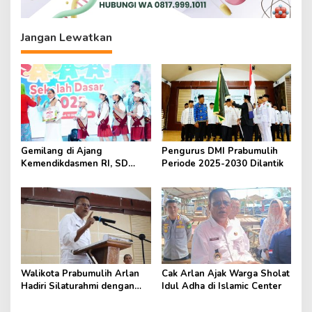
s
Jangan Lewatkan
Gemilang di Ajang
Pengurus DMI Prabumulih
Kemendikdasmen RI, SD
Periode 2025-2030 Dilantik
Fransiskus Baturaja Raih Dua
Penghargaan Nasional
Walikota Prabumulih Arlan
Cak Arlan Ajak Warga Sholat
Hadiri Silaturahmi dengan
Idul Adha di Islamic Center
Pengurus Masjid