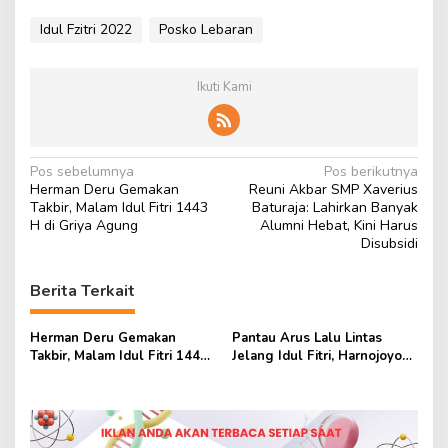
Idul Fzitri 2022
Posko Lebaran
Ikuti Kami
N
Pos sebelumnya
Pos berikutnya
Herman Deru Gemakan
Reuni Akbar SMP Xaverius
a
Takbir, Malam Idul Fitri 1443
Baturaja: Lahirkan Banyak
v
H di Griya Agung
Alumni Hebat, Kini Harus
Disubsidi
i
g
Berita Terkait
a
s
Herman Deru Gemakan
Pantau Arus Lalu Lintas
Takbir, Malam Idul Fitri 1443
Jelang Idul Fitri, Harnojoyo
i
H di Griya Agung
Datangi Posko di Palembang
p
o