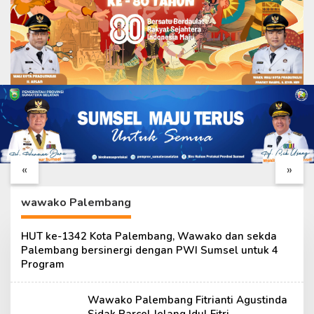
TMMD Ke-129
Tahap Finishing
Hadirkan Jalan
Mushola Baitul
Berkualitas, Gorong-
Makmurin Dikebut
«
»
Gorong Dibangun di
Satgas TMMD Ke-129
Setiap Sisi
wawako Palembang
HUT ke-1342 Kota Palembang, Wawako dan sekda
Palembang bersinergi dengan PWI Sumsel untuk 4
Program
Wawako Palembang Fitrianti Agustinda