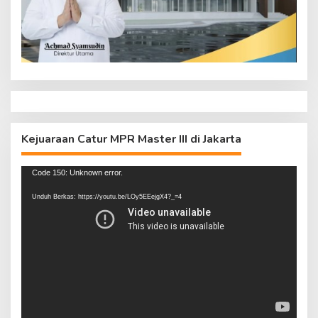
Kejuaraan Catur MPR Master III di Jakarta
Pemutar
Code 150: Unknown error.
Video
Unduh Berkas: https://youtu.be/LOy5EEejgX4?_=4