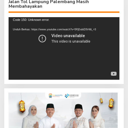
Jalan Tol Lampung Palembang Masih
Membahayakan
Pemutar
Code 150: Unknown error.
Video
Unduh Berkas: https://www.youtube.com/watch?v=5PjDublZ6V4&_=3