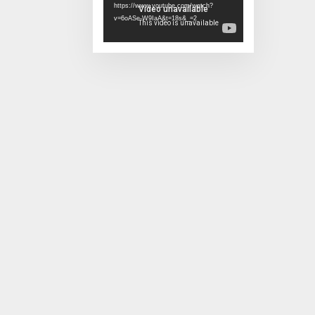
https://www.youtube.com/watch?
v=6oASe-W9IaA&t=18s&_=2