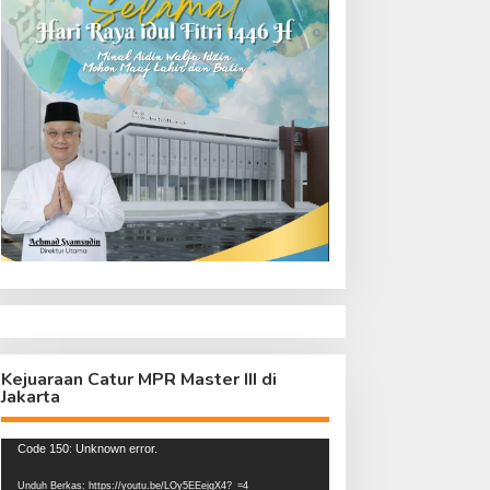
Kejuaraan Catur MPR Master III di
Jakarta
Pemutar
Code 150: Unknown error.
Video
Unduh Berkas: https://youtu.be/LOy5EEejgX4?_=4