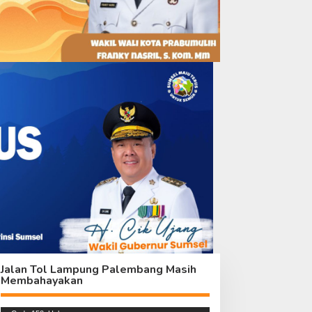
im Wasev Apresiasi
Satgas TMMD Ke-129
emangat Gotong Royong
Percepat Pembangunan,
i Lokasi TMMD Kodim
Kualitas Tetap Jadi Prioritas
418/Palembang
Jalan Tol Lampung Palembang Masih
Membahayakan