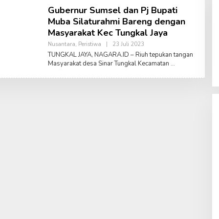
Gubernur Sumsel dan Pj Bupati
Muba Silaturahmi Bareng dengan
Masyarakat Kec Tungkal Jaya
Nusantara
,
Peristiwa
|
23 Juli 2023
O
L
TUNGKAL JAYA, NAGARA.ID – Riuh tepukan tangan
E
Masyarakat desa Sinar Tungkal Kecamatan
H
D
O
N
I
T
I
A
N
S
Y
A
H