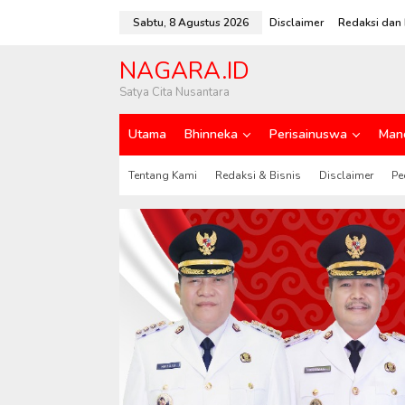
L
e
Sabtu, 8 Agustus 2026
Disclaimer
Redaksi dan 
w
a
NAGARA.ID
t
i
Satya Cita Nusantara
k
e
Utama
Bhinneka
Perisainuswa
Man
k
o
n
Tentang Kami
Redaksi & Bisnis
Disclaimer
Pe
t
e
n