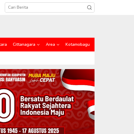
tara
Cittanagara
Area
Kotamobagu