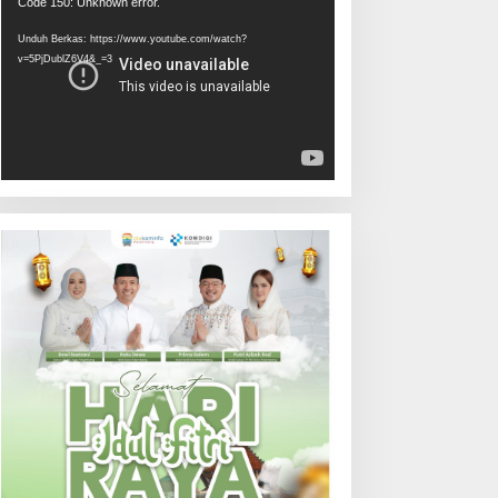
Pemutar
Code 150: Unknown error.
Video
Unduh Berkas: https://www.youtube.com/watch?
v=5PjDublZ6V4&_=3