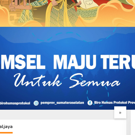
e-24 TMMD Ke-129,
Gotong Royong Jadi
T
 Fokus Tuntaskan
Kekuatan Satgas TMMD Ke-
S
 Fisik
129 di Hari Ke-24
d
»
0
aljaya