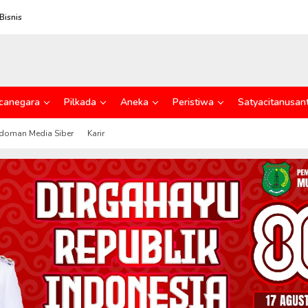
Bisnis
canegara
Pilkada
Aneka
Peristiwa
Satyacitanusan
doman Media Siber
Karir