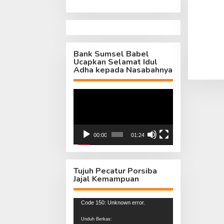
Bank Sumsel Babel
Ucapkan Selamat Idul
Adha kepada Nasabahnya
Pemutar
Video
00:00
01:24
Tujuh Pecatur Porsiba
Jajal Kemampuan
Pemutar
Code 150: Unknown error.
Video
Unduh Berkas: