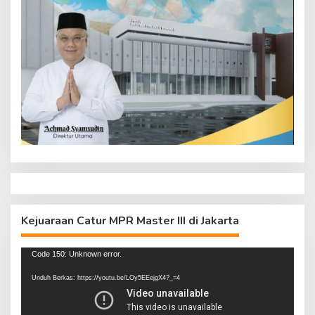
Kejuaraan Catur MPR Master III di Jakarta
Pemutar
Code 150: Unknown error.
Video
Unduh Berkas: https://youtu.be/LOy5EEejgX4?_=4