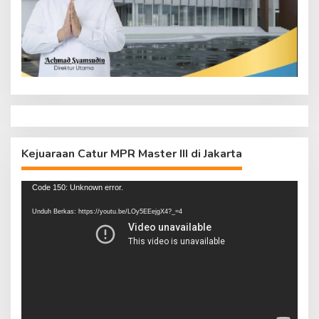
Kejuaraan Catur MPR Master III di Jakarta
Pemutar
Code 150: Unknown error.
Video
Unduh Berkas: https://youtu.be/LOy5EEejgX4?_=4