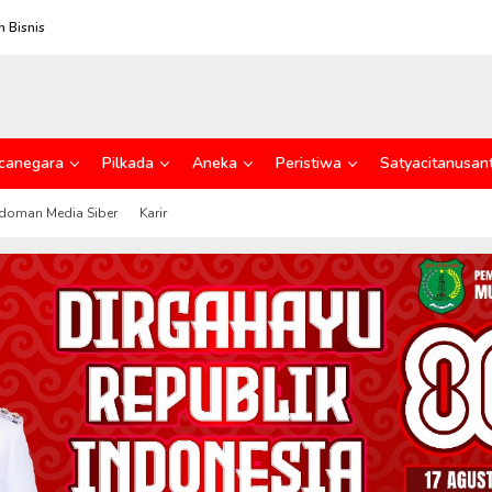
 Bisnis
canegara
Pilkada
Aneka
Peristiwa
Satyacitanusan
doman Media Siber
Karir