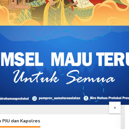
 Penyelesaian,
Hari ke-25 TMMD, Satgas
T
 TMMD Ke – 129
Perkuat Parit Samping
S
nakan Lingkungan
Mushola Baitul Maghfurin
D
»
a Baitul Maghfurin
M
b PJU dan Kapolres