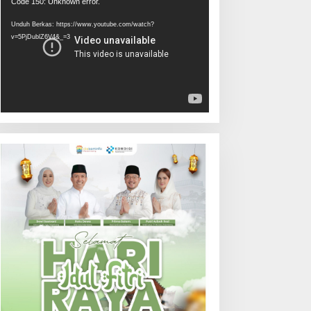
Pemutar
Code 150: Unknown error.
Video
Unduh Berkas: https://www.youtube.com/watch?
v=5PjDublZ6V4&_=3