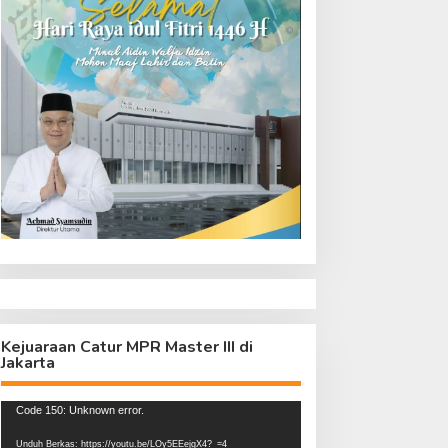
Kejuaraan Catur MPR Master III di
Jakarta
Pemutar
Code 150: Unknown error.
Video
Unduh Berkas: https://youtu.be/LOy5EEejgX4?_=4