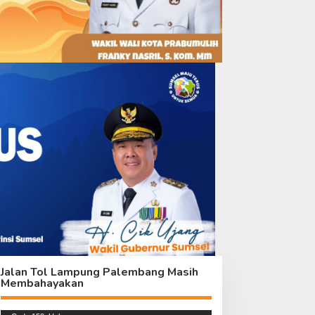
ak Hanya Bangunan,
Danton Satgas TMMD Ke –
atgas TMMD Benahi
129 Cek Pengecoran Parit
rainase Mushola Baitul
Mushola Baitul Maghfurin
aghfurin
Jalan Tol Lampung Palembang Masih
Membahayakan