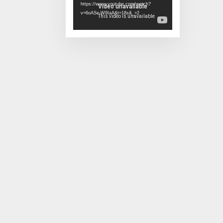
https://www.youtube.com/watch?
v=6oASe-W9IaA&t=18s&_=2