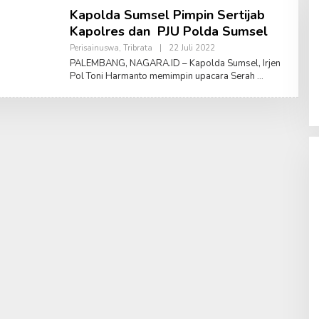
Kapolda Sumsel Pimpin Sertijab
Kapolres dan PJU Polda Sumsel
Perisainuswa
,
Tribrata
|
22 Juli 2022
O
L
PALEMBANG, NAGARA.ID – Kapolda Sumsel, Irjen
E
Pol Toni Harmanto memimpin upacara Serah
H
A
M
R
U
S
A
L
A
M