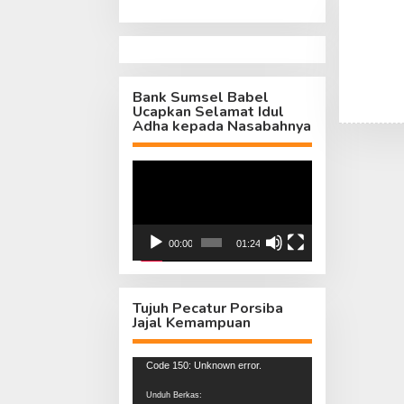
Bank Sumsel Babel
Ucapkan Selamat Idul
Adha kepada Nasabahnya
Pemutar
Video
00:00
01:24
Tujuh Pecatur Porsiba
Jajal Kemampuan
Pemutar
Code 150: Unknown error.
Video
Unduh Berkas: