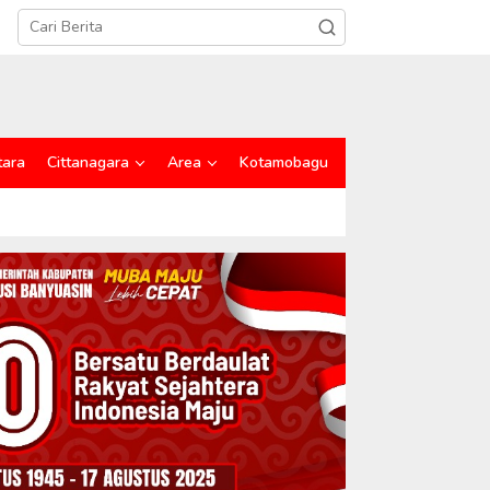
tara
Cittanagara
Area
Kotamobagu