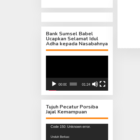
Bank Sumsel Babel
Ucapkan Selamat Idul
Adha kepada Nasabahnya
Pemutar
Video
00:00
01:24
Tujuh Pecatur Porsiba
Jajal Kemampuan
Pemutar
Code 150: Unknown error.
Video
Unduh Berkas: