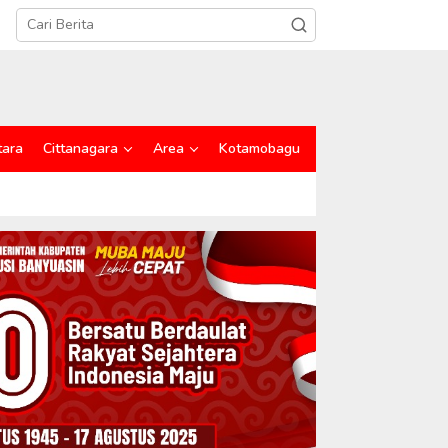
tara
Cittanagara
Area
Kotamobagu