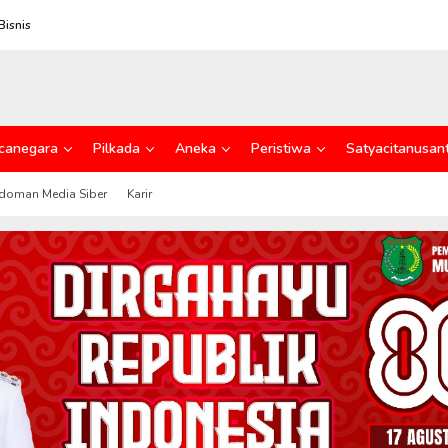
Bisnis
canegara
Pilkada
Aneka
Peristiwa
Satyacitanusan
doman Media Siber
Karir