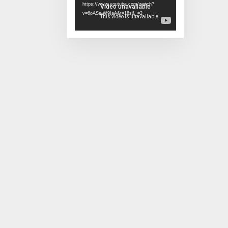
https://www.youtube.com/watch?
v=6oASe-W9IaA&t=18s&_=2