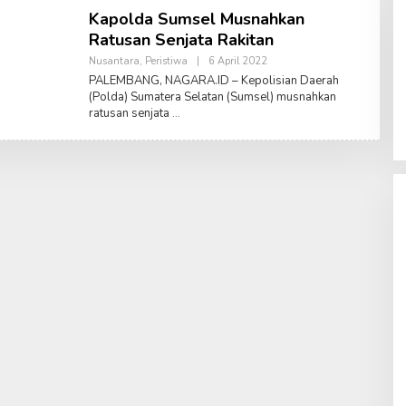
Kapolda Sumsel Musnahkan
Ratusan Senjata Rakitan
Nusantara
,
Peristiwa
|
6 April 2022
O
L
PALEMBANG, NAGARA.ID – Kepolisian Daerah
E
(Polda) Sumatera Selatan (Sumsel) musnahkan
H
ratusan senjata
A
M
R
U
S
A
L
A
M