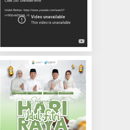
Pemutar
Code 150: Unknown error.
Video
Unduh Berkas: https://www.youtube.com/watch?
v=5PjDublZ6V4&_=3