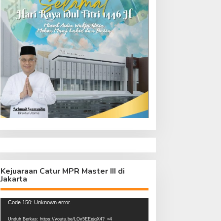
Kejuaraan Catur MPR Master III di
Jakarta
Pemutar
Code 150: Unknown error.
Video
Unduh Berkas: https://youtu.be/LOy5EEejgX4?_=4