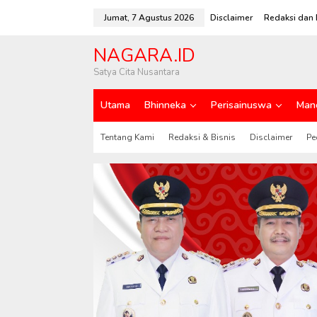
L
e
Jumat, 7 Agustus 2026
Disclaimer
Redaksi dan 
w
a
NAGARA.ID
t
i
Satya Cita Nusantara
k
e
Utama
Bhinneka
Perisainuswa
Man
k
o
n
Tentang Kami
Redaksi & Bisnis
Disclaimer
Pe
t
e
n