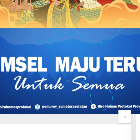
ng RTLH Ibu Sriyanti
TMMD Ke-129 Kebut
G
epat, TMMD Ke-129
Penyelesaian RTLH, Rumah
T
an Harapan Warga
Ibu Sriyanti Kini Semakin
P
»
Layak Huni
Sr