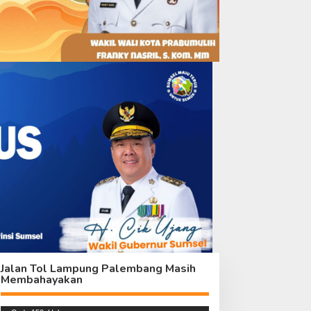
otong Royong Satgas
Tim Wasev Apresiasi
MMD dan Warga Percepat
Semangat Gotong Royong
enyelesaian RTLH Ibu
di Lokasi TMMD Kodim
iyanti
0418/Palembang
Jalan Tol Lampung Palembang Masih
Membahayakan