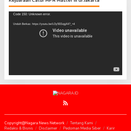
Kejuaraan Catur MPR Master III di Jakarta
Pemutar
Code 150: Unknown error.
Video
Unduh Berkas: https://youtu.be/LOy5EEejgX4?_=4
Copyright@Nagara News Network
Tentang Kami
Redaksi & Bisnis
Disclaimer
Pedoman Media Siber
Karir