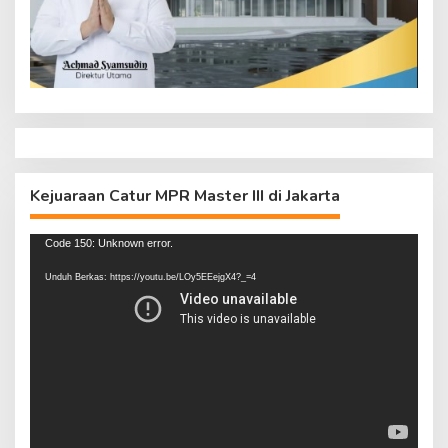
Kejuaraan Catur MPR Master III di Jakarta
Pemutar
Code 150: Unknown error.
Video
Unduh Berkas: https://youtu.be/LOy5EEejgX4?_=4