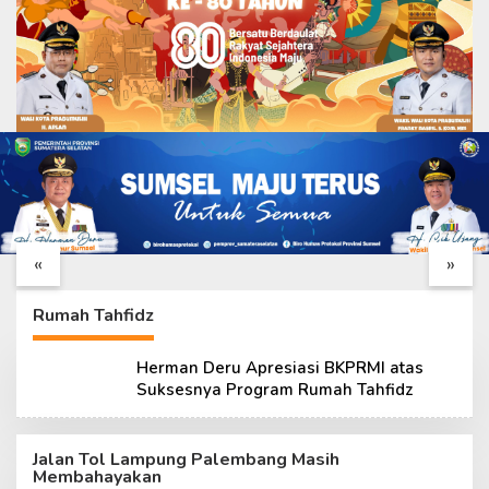
Pastikan Berkualitas,
Satgas TMMD Ke-129
Wadan Satgas TMMD
Genjot Finishing Pos
Ke-129 Cek RTLH
Kamling untuk Dukung
«
»
Sasaran 11
Keamanan Warga
Rumah Tahfidz
Herman Deru Apresiasi BKPRMI atas
Suksesnya Program Rumah Tahfidz
Jalan Tol Lampung Palembang Masih
Membahayakan