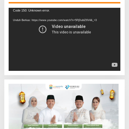
Pemutar
Code 150: Unknown error.
Video
Unduh Berkas: https://www.youtube.com/watch?v=5PjDublZ6V4&_=3