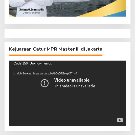
Kejuaraan Catur MPR Master III di Jakarta
Pemutar
Code 150: Unknown error.
Video
Unduh Berkas: https://youtu.be/LOy5EEejgX4?_=4