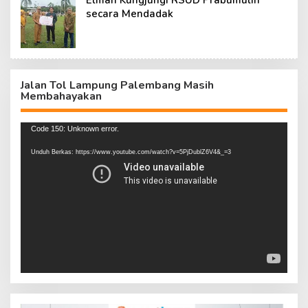
Elman Kungjungi RSUD Prabumulih
secara Mendadak
Jalan Tol Lampung Palembang Masih
Membahayakan
Pemutar
Code 150: Unknown error.
Video
Unduh Berkas: https://www.youtube.com/watch?v=5PjDublZ6V4&_=3