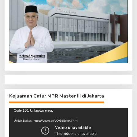
Kejuaraan Catur MPR Master III di Jakarta
Pemutar
Code 150: Unknown error.
Video
Unduh Berkas: https://youtu.be/LOy5EEejgX4?_=4