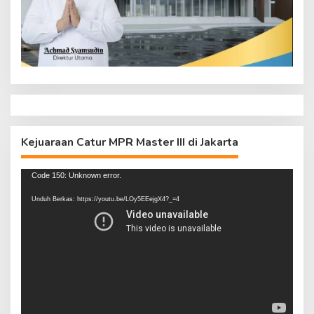
Kejuaraan Catur MPR Master III di Jakarta
Pemutar
Code 150: Unknown error.
Video
Unduh Berkas: https://youtu.be/LOy5EEejgX4?_=4