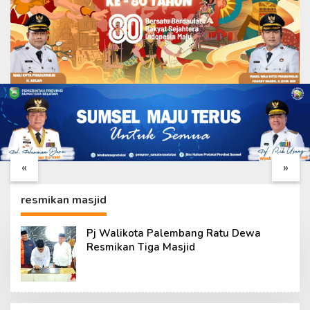
10 Prajurit dan Dua
Bukan Sekadar Tuntas,
Tukang Bersinergi,
Finishing Mushola
Mushola Baitul
Baitul Maghfurin
«
»
Maghfurin Masuk Tahap
Dikerjakan untuk
Finishing
Kenyamanan Warga
resmikan masjid
Pj Walikota Palembang Ratu Dewa
Resmikan Tiga Masjid