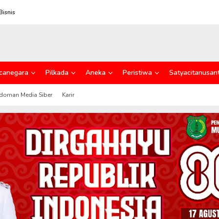
Bisnis
canegara
Pilkada
Aneka
Peristiwa
Satyacitanusan
doman Media Siber
Karir