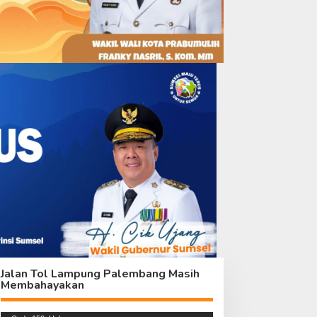
inishing RTLH Ibu Sriyanti
TMMD Ke-129 Kebut
ipercepat, TMMD Ke-129
Penyelesaian RTLH, Rumah
ujudkan Harapan Warga
Ibu Sriyanti Kini Semakin
Layak Huni
Jalan Tol Lampung Palembang Masih
Membahayakan