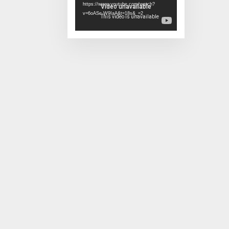
https://www.youtube.com/watch?
v=6oASe-W9IaA&t=18s&_=2