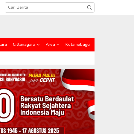
tara
Cittanagara
Area
Kotamobagu