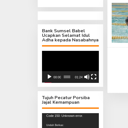
Bank Sumsel Babel
Ucapkan Selamat Idul
Adha kepada Nasabahnya
Pemutar
Video
00:00
01:24
Tujuh Pecatur Porsiba
Jajal Kemampuan
Pemutar
Code 150: Unknown error.
Video
Unduh Berkas: