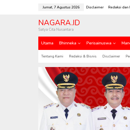
L
e
Jumat, 7 Agustus 2026
Disclaimer
Redaksi dan 
w
a
NAGARA.ID
t
i
Satya Cita Nusantara
k
e
Utama
Bhinneka
Perisainuswa
Man
k
o
n
Tentang Kami
Redaksi & Bisnis
Disclaimer
Pe
t
e
n