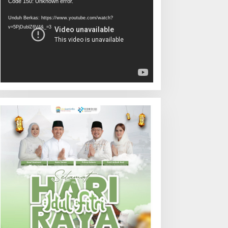
Pemutar
Code 150: Unknown error.
Video
Unduh Berkas: https://www.youtube.com/watch?
v=5PjDublZ6V4&_=3