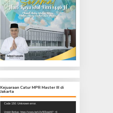
Kejuaraan Catur MPR Master III di
Jakarta
Pemutar
Code 150: Unknown error.
Video
Unduh Berkas: https://youtu.be/LOy5EEejgX4?_=4