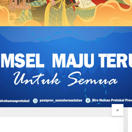
sev Apresiasi
Kehangatan TNI dan Warga
F
at Gotong Royong
Iringi Peninjauan Ketua Tim
D
asi TMMD Kodim
Wasev TMMD Ke-129
W
»
Palembang