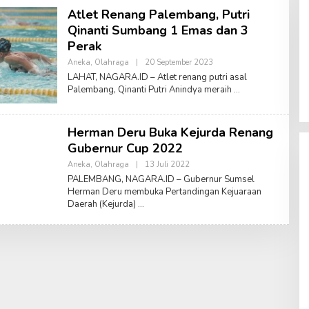
Atlet Renang Palembang, Putri
Qinanti Sumbang 1 Emas dan 3
Perak
Aneka
,
Olahraga
|
20 September 2023
O
L
LAHAT, NAGARA.ID – Atlet renang putri asal
E
Palembang, Qinanti Putri Anindya meraih
H
A
M
R
Herman Deru Buka Kejurda Renang
U
S
Gubernur Cup 2022
A
L
Aneka
,
Olahraga
|
13 Juli 2022
O
A
L
PALEMBANG, NAGARA.ID – Gubernur Sumsel
M
E
Herman Deru membuka Pertandingan Kejuaraan
H
Daerah (Kejurda)
A
M
R
U
S
A
L
A
M