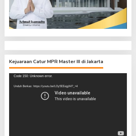
Kejuaraan Catur MPR Master III di Jakarta
Pemutar
Code 150: Unknown error.
Video
Unduh Berkas: https://youtu.be/LOy5EEejgX4?_=4