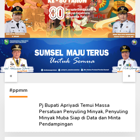
Kapten Pringgo:
Ketua RT Rachmat:
Senyum Warga Jadi
TMMD ke-129 Bukan
Energi Kami
Hanya Bangun
«
»
Menyelesaikan Tugas
Kampung, tapi
TMMD
Dekatkan TNI dengan
Warga
#ppmm
Pj Bupati Apriyadi Temui Massa
Persatuan Penyuling Minyak, Penyuling
Minyak Muba Siap di Data dan Minta
Pendampingan