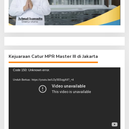
Kejuaraan Catur MPR Master III di Jakarta
Pemutar
Code 150: Unknown error.
Video
Unduh Berkas: https://youtu.be/LOy5EEejgX4?_=4