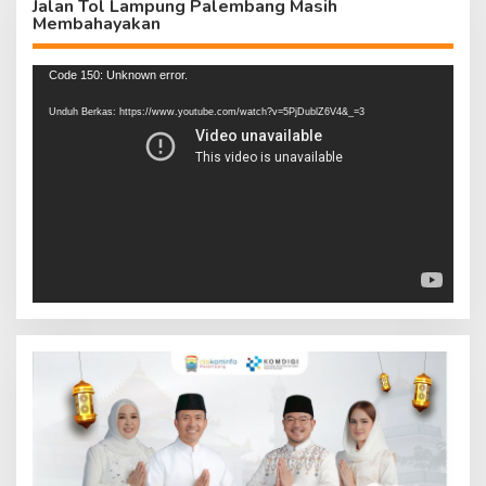
Jalan Tol Lampung Palembang Masih
Membahayakan
Pemutar
Code 150: Unknown error.
Video
Unduh Berkas: https://www.youtube.com/watch?v=5PjDublZ6V4&_=3