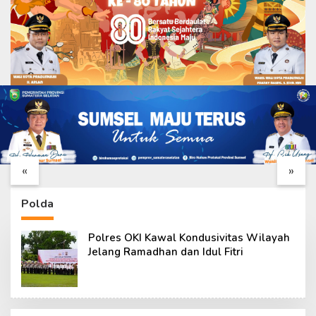
Gotong Royong Warnai
Rumah Bapak
Rehab RTLH Sasaran
Fernando Berangsur
11 TMMD ke-129 di
Layak, Bukti Nyata
«
»
Talang Jambi
Kepedulian TMMD ke-
129
Polda
Polres OKI Kawal Kondusivitas Wilayah
Jelang Ramadhan dan Idul Fitri