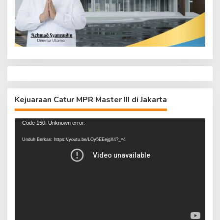
Kejuaraan Catur MPR Master III di Jakarta
Pemutar
Code 150: Unknown error.
Video
Unduh Berkas: https://youtu.be/LOy5EEejgX4?_=4