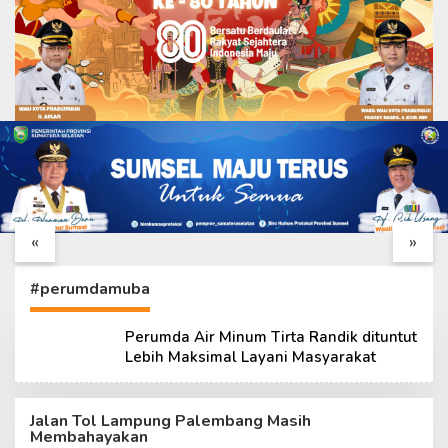
Tim Wasev TMMD
Katim Wasev TMMD
Lakukan Kunjungan
Tiba di Palembang,
Kerja ke Kodim
Siap Tinjau
«
»
0418/Palembang
Pelaksanaan TMMD
ke-129 Kodim 0418
#perumdamuba
Perumda Air Minum Tirta Randik dituntut
Lebih Maksimal Layani Masyarakat
Jalan Tol Lampung Palembang Masih
Membahayakan