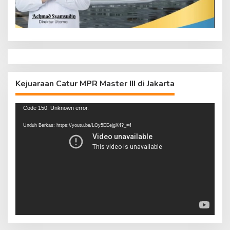
Kejuaraan Catur MPR Master III di Jakarta
Pemutar
Code 150: Unknown error.
Video
Unduh Berkas: https://youtu.be/LOy5EEejgX4?_=4