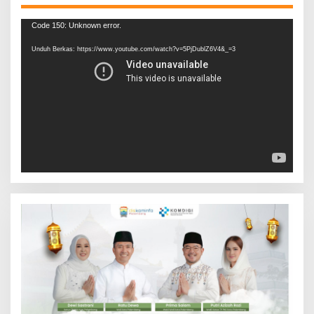
Pemutar
Code 150: Unknown error.
Video
Unduh Berkas: https://www.youtube.com/watch?v=5PjDublZ6V4&_=3