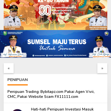
Peristiwa
,
Pidana
Modus Baru, Penipuan Berkedok Menginap di
Hotel Berbintang
1 Juni 2021
Kehangatan TNI dan
Finishing RTLH Ibu
Warga Iringi Peninjauan
Sriyanti Dipercepat,
Ketua Tim Wasev
TMMD Ke-129
«
»
TMMD Ke-129
Wujudkan Harapan
Warga
PENIPUAN
Penipuan Trading: Bybitapz.com Pakai Agen Vivii,
CMC, Pakai Website Scam FX11111.com
Hati-hati Penipuan Investasi Masuk