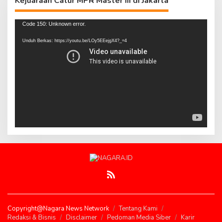
Kejuaraan Catur MPR Master III di Jakarta
Pemutar
Code 150: Unknown error.
Video
Unduh Berkas: https://youtu.be/LOy5EEejgX4?_=4
Copyright@Nagara News Network
Tentang Kami
Redaksi & Bisnis
Disclaimer
Pedoman Media Siber
Karir