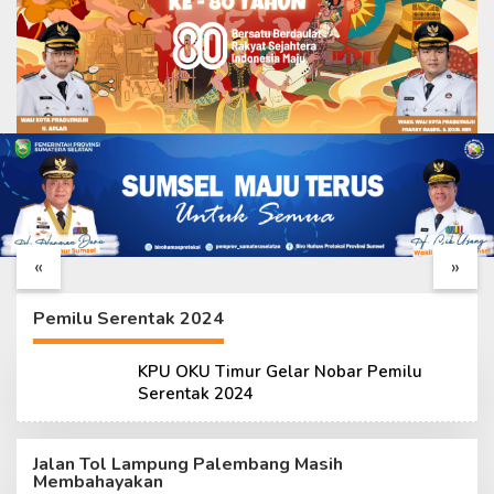
Tim Wasev TMMD
Katim Wasev TMMD
Lakukan Kunjungan
Tiba di Palembang,
Kerja ke Kodim
Siap Tinjau
«
»
0418/Palembang
Pelaksanaan TMMD
ke-129 Kodim 0418
Pemilu Serentak 2024
KPU OKU Timur Gelar Nobar Pemilu
Serentak 2024
Jalan Tol Lampung Palembang Masih
Membahayakan