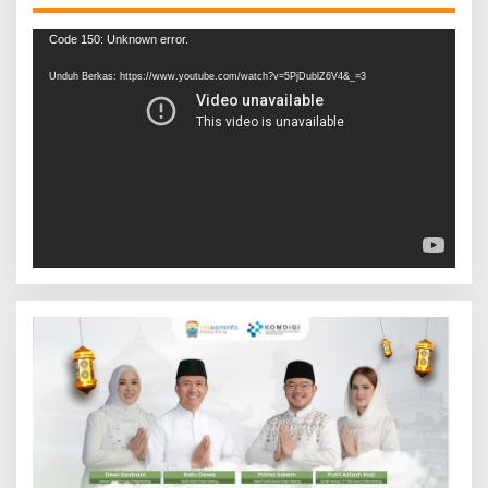
Pemutar
Code 150: Unknown error.
Video
Unduh Berkas: https://www.youtube.com/watch?v=5PjDublZ6V4&_=3