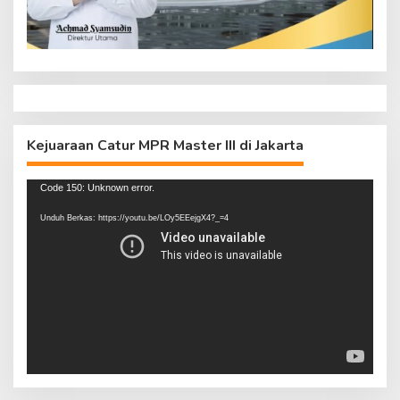
Kejuaraan Catur MPR Master III di Jakarta
Pemutar
Code 150: Unknown error.
Video
Unduh Berkas: https://youtu.be/LOy5EEejgX4?_=4